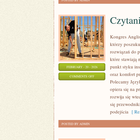
POSTED BY ADMIN
Czytani
Kongres Anglis
którzy poszuku
rozwiązań do p
które stawiają 
punkt styku ins
FEBRUARY - 20 - 2026
oraz komfort p
ON
COMMENTS OFF
Polecamy Język
CZYTANIE
opiera się na 
I
rozwija się wte
ROZUMIENIE
się przewodnik
TEKSTU
podejścia
[ Re
POSTED BY ADMIN