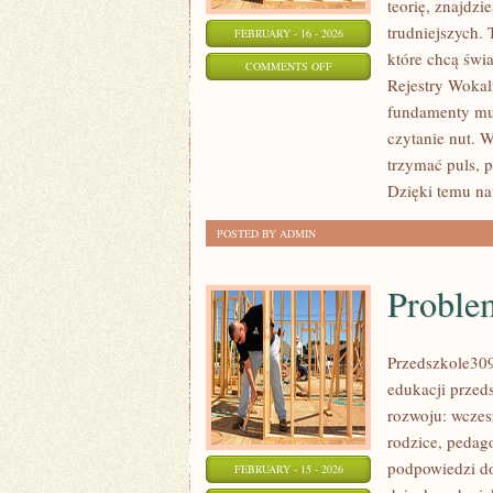
teorię, znajdz
trudniejszych. 
FEBRUARY - 16 - 2026
które chcą świ
ON
COMMENTS OFF
Rejestry Wokal
HISTORIA
fundamenty muz
MUZYKI
czytanie nut. 
trzymać puls, p
Dzięki temu na
POSTED BY ADMIN
Proble
Przedszkole309
edukacji przed
rozwoju: wczes
rodzice, pedag
podpowiedzi do
FEBRUARY - 15 - 2026