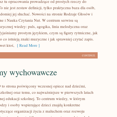
iesz tu opracowania prowadzące od prostych rzeczy do
To nie jest zestaw definicji, tylko praktyczna baza dla osób,
adomiej jej słuchać. Nowości na stronie Rodzaje Głosów i
ne i Nauka Czytania Nut. W centrum serwisu są
ycznej wiedzy: puls, agogika, linia melodyczna oraz
Wyjaśniamy prostym językiem, czym są figury rytmiczne, jak
o co istnieją znaki muzyczne i jak sprawniej czytać zapis.
wet ktoś,
[ Read More ]
CONTINUE
my wychowawcze
 to strona poświęcony wczesnej opiece nad dziećmi,
szkolnej oraz temu, co najważniejsze w pierwszych latach
nej edukacji szkolnej. To centrum wiedzy, w którym
odzy i osoby wspierające dzieci znajdą konkretne
tyczące organizacji życia z maluchem oraz rozwoju