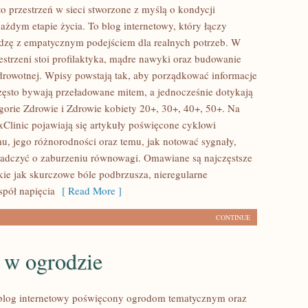
o przestrzeń w sieci stworzone z myślą o kondycji
ażdym etapie życia. To blog internetowy, który łączy
dzę z empatycznym podejściem dla realnych potrzeb. W
estrzeni stoi profilaktyka, mądre nawyki oraz budowanie
rowotnej. Wpisy powstają tak, aby porządkować informacje
często bywają przeładowane mitem, a jednocześnie dotykają
gorie Zdrowie i Zdrowie kobiety 20+, 30+, 40+, 50+. Na
Clinic pojawiają się artykuły poświęcone cyklowi
, jego różnorodności oraz temu, jak notować sygnały,
adczyć o zaburzeniu równowagi. Omawiane są najczęstsze
akie jak skurczowe bóle podbrzusza, nieregularne
spół napięcia
[ Read More ]
CONTINUE
 w ogrodzie
 blog internetowy poświęcony ogrodom tematycznym oraz