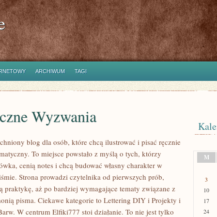
e
ERNETOWY
ARCHIWUM
TAGI
yczne Wyzwania
Kale
tchniony blog dla osób, które chcą ilustrować i pisać ręcznie
matyczny. To miejsce powstało z myślą o tych, którzy
M
łówka, cenią notes i chcą budować własny charakter w
iśmie. Strona prowadzi czytelnika od pierwszych prób,
3
ą praktykę, aż po bardziej wymagające tematy związane z
10
onią pisma. Ciekawe kategorie to Lettering DIY i Projekty i
17
Barw. W centrum Elfiki777 stoi działanie. To nie jest tylko
24