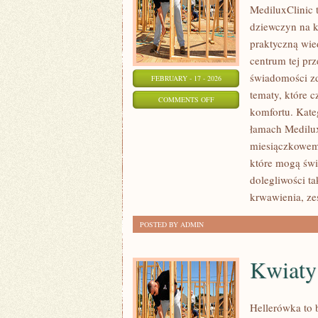
MediluxClinic t
dziewczyn na k
praktyczną wie
centrum tej prz
świadomości zd
FEBRUARY - 17 - 2026
tematy, które 
ON
COMMENTS OFF
komfortu. Kate
CYKL
łamach Medilux
MIESIĄCZKOWY
miesiączkowemu
I
które mogą świ
ZABURZENIA
dolegliwości t
krwawienia, ze
POSTED BY ADMIN
Kwiaty
Hellerówka to