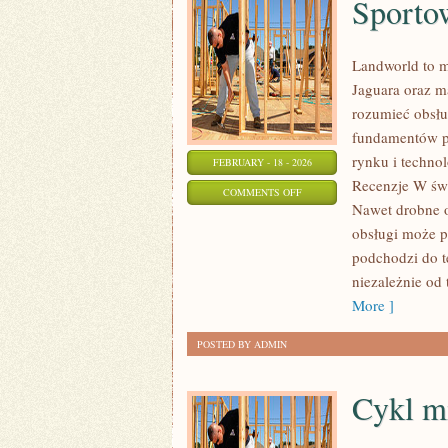
Sporto
Landworld to m
Jaguara oraz ma
rozumieć obsłu
fundamentów po
rynku i technol
FEBRUARY - 18 - 2026
Recenzje W świ
ON
COMMENTS OFF
Nawet drobne o
SPORTOWE
obsługi może p
COUPE
podchodzi do t
I
niezależnie od 
CABRIO
More ]
POSTED BY ADMIN
Cykl m