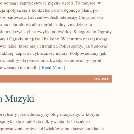
o pomaga zaprojektować piękny ogród. To miejsce, w
ja spotyka się z konkretem: od wstępnego planu po
ów, surowców i akcentów. Jeśli interesuje Cię japońska
kalna naturalność albo ogród skalny, znajdziesz tu
ak przełożyć styl na zwykłe podwórko. Kategorie to Ogrody
kony i Ogrody miejskie i balkony. W centrum naszej uwagi
owe: takie, które mają charakter. Pokazujemy, jak budować
 fakturę, zapach i cykliczność natury. Podpowiadamy, jak
wa, rośliny okrywowe oraz kwiaty sezonowe, by ogród
 wiosną i nie tracił
[ Read More ]
CONTINUE
ia Muzyki
orzyliśmy jako edukacyjny blog muzyczny, w którym
spotyka się z radością odkrywania. Jeśli szukasz
wprowadzenia w świat dźwięków albo chcesz poukładać