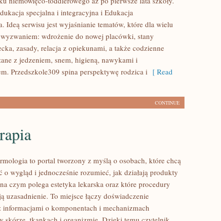
ku niemowlęco-toddlerowego aż po pierwsze lata szkoły.
dukacja specjalna i integracyjna i Edukacja
 Ideą serwisu jest wyjaśnianie tematów, które dla wielu
ię wyzwaniem: wdrożenie do nowej placówki, stany
ecka, zasady, relacja z opiekunami, a także codzienne
ane z jedzeniem, snem, higieną, nawykami i
m. Przedszkole309 spina perspektywę rodzica i
[ Read
CONTINUE
rapia
ermologia to portal tworzony z myślą o osobach, które chcą
 o wygląd i jednocześnie rozumieć, jak działają produkty
 na czym polega estetyka lekarska oraz które procedury
ą uzasadnienie. To miejsce łączy doświadczenie
 z informacjami o komponentach i mechanizmach
 skórze, tkankach i organizmie. Dzięki temu czytelnik