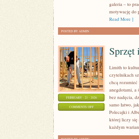
galeria – to p
WYZWANIA
motywację do p
Read More ]
POSTED BY ADMIN
Sprzęt
Limith to kult
czytelnikach s
chcą rozumieć 
anegdotami, a 
bez nadęcia, dz
FEBRUARY - 21 - 2026
samo łatwo, jak
ON
COMMENTS OFF
Polecajki i Alb
SPRZĘT
której liczy si
I
każdym warianc
TECHNIKA
MUZYCZNA