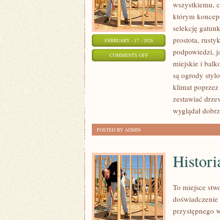
wszystkiemu, c
którym koncepc
selekcję gatunk
prostota, rusty
FEBRUARY - 17 - 2026
podpowiedzi, j
ON
COMMENTS OFF
miejskie i bal
KWIATY
są ogrody styl
W
klimat poprzez
OGRODZIE
zestawiać drze
wyglądał dobrze
POSTED BY ADMIN
Histor
To miejsce stw
doświadczenie 
przystępnego 