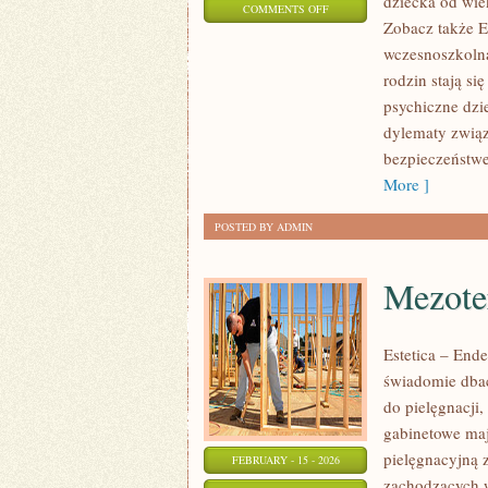
dziecka od wie
ON
COMMENTS OFF
Zobacz także E
PROBLEMY
wczesnoszkolna.
WYCHOWAWCZE
rodzin stają s
psychiczne dzi
dylematy związ
bezpieczeństwe
More ]
POSTED BY ADMIN
Mezote
Estetica – End
świadomie dbać
do pielęgnacji,
gabinetowe maj
pielęgnacyjną
FEBRUARY - 15 - 2026
zachodzących w