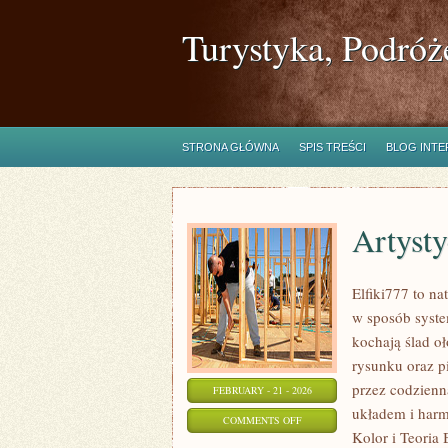
Turystyka, Podróż
STRONA GŁÓWNA
SPIS TREŚCI
BLOG INT
Artyst
Elfiki777 to na
w sposób syste
kochają ślad o
rysunku oraz p
przez codzienn
FEBRUARY - 21 - 2026
układem i harm
ON
COMMENTS OFF
Kolor i Teoria 
ARTYSTYCZNE