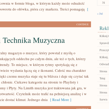
31
racownia w formie bloga, w którym każdy może odnaleźć
owrotu do ołówka, pióra czy markera. Treści pomagają
[
« Jul
CONTINUE
Rekl
Kliknij t
 i Technika Muzyczna
Sprawdź
Przeczyt
uralny magazyn o muzyce, który powstał z myślą o
Kliknij,
zukających oddechu po całym dniu, ale też o tych, którzy
trendy. To miejsce, w którym rytmy spotykają się z
Odwiedź
świeże wydania łączą się z ikonami. Całość ma charakter
Strona
ięki czemu muzyka staje się tu bliższa i daje się czytać tak
Tutaj
 chłonie. Ciekawe kategorie na stronie to Playlisty i
Strona
umy i Płyty. Na Limith muzyka jest traktowana jak gra, w
Strona
ę otwartość. Czytelnik może trafić na pełniejszą analizę i w
ie dostać klimat. Jednego dnia
[ Read More ]
Serwis