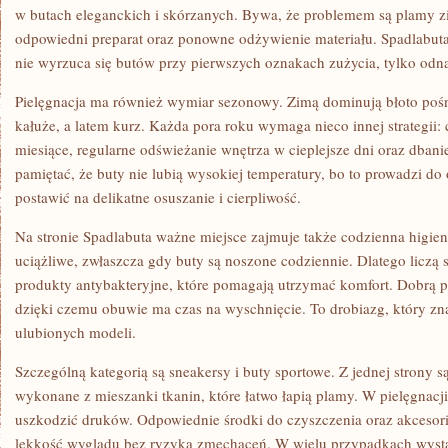
w butach eleganckich i skórzanych. Bywa, że problemem są plamy z
odpowiedni preparat oraz ponowne odżywienie materiału. Spadlabut
nie wyrzuca się butów przy pierwszych oznakach zużycia, tylko odn
Pielęgnacja ma również wymiar sezonowy. Zimą dominują błoto pośni
kałuże, a latem kurz. Każda pora roku wymaga nieco innej strategii
miesiące, regularne odświeżanie wnętrza w cieplejsze dni oraz dbanie
pamiętać, że buty nie lubią wysokiej temperatury, bo to prowadzi do
postawić na delikatne osuszanie i cierpliwość.
Na stronie Spadlabuta ważne miejsce zajmuje także codzienna higien
uciążliwe, zwłaszcza gdy buty są noszone codziennie. Dlatego liczą 
produkty antybakteryjne, które pomagają utrzymać komfort. Dobrą pra
dzięki czemu obuwie ma czas na wyschnięcie. To drobiazg, który z
ulubionych modeli.
Szczególną kategorią są sneakersy i buty sportowe. Z jednej strony są
wykonane z mieszanki tkanin, które łatwo łapią plamy. W pielęgnacji 
uszkodzić druków. Odpowiednie środki do czyszczenia oraz akcesor
lekkość wyglądu bez ryzyka zmechaceń. W wielu przypadkach wysta