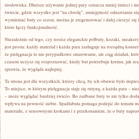
środowiska. Dłuższe używanie jednej pary oznacza mniej śmieci i m
świecie, gdzie wszystko jest “na chwilę”, umiejętność odnawiania sta
wymieniać buty co sezon, można je zregenerować i dalej cieszyć się 
które łączy funkcjonalność.
Niezależnie od tego, czy nosisz eleganckie półbuty, kozaki, sneaker
jest prosta: każdy materiał i każda para zasługuje na rozsądną kons
że pielęgnacja to nie przypadkowe smarowanie, ale ciąg działań, któr
czasem uczysz się rozpoznawać, kiedy but potrzebuje kremu, jak rea
sprawia, że wygląda najlepiej.
Ta strona jest dla wszystkich, którzy chcą, by ich obuwie było dopie
To miejsce, w którym pielęgnacja staje się rutyną, a każda para – ni
– może wyglądać bardziej świeżo. Bo zadbane buty to nie tylko dodat
wpływa na pewność siebie. Spadlabuta pomaga podejść do tematu m
materiału, z sensownymi krokami i z przekonaniem, że o buty napra