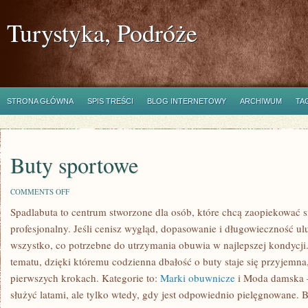
Turystyka, Podróże
STRONA GŁÓWNA
SPIS TREŚCI
BLOG INTERNETOWY
ARCHIWUM
TA
Buty sportowe
ON
COMMENTS OFF
BUTY
Spadlabuta to centrum stworzone dla osób, które chcą zaopiekować 
SPORTOWE
profesjonalny. Jeśli cenisz wygląd, dopasowanie i długowieczność ulu
wszystko, co potrzebne do utrzymania obuwia w najlepszej kondycji
tematu, dzięki któremu codzienna dbałość o buty staje się przyjemna,
pierwszych krokach. Kategorie to:
Marki obuwnicze
i Moda damska –
służyć latami, ale tylko wtedy, gdy jest odpowiednio pielęgnowane. B