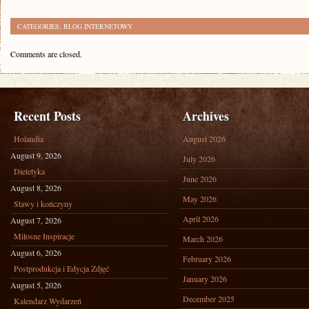
CATEGORIES:
BLOG INTERNETOWY
Comments are closed.
Recent Posts
Archives
Holandia
August 2026
August 9, 2026
July 2026
Dietetyka
June 2026
August 8, 2026
May 2026
Stawy i kończyny
April 2026
August 7, 2026
Miłosne Inspiracje
March 2026
August 6, 2026
February 2026
Postprodukcja i Edycja Zdjęć
January 2026
August 5, 2026
December 2025
Kalendarz Wydarzeń