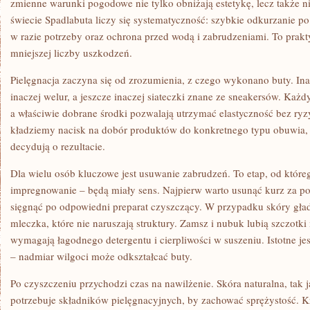
zmienne warunki pogodowe nie tylko obniżają estetykę, lecz także ni
świecie Spadlabuta liczy się systematyczność: szybkie odkurzanie po
w razie potrzeby oraz ochrona przed wodą i zabrudzeniami. To prakty
mniejszej liczby uszkodzeń.
Pielęgnacja zaczyna się od zrozumienia, z czego wykonano buty. Inacz
inaczej welur, a jeszcze inaczej siateczki znane ze sneakersów. Każ
a właściwie dobrane środki pozwalają utrzymać elastyczność bez ry
kładziemy nacisk na dobór produktów do konkretnego typu obuwia, 
decydują o rezultacie.
Dla wielu osób kluczowe jest usuwanie zabrudzeń. To etap, od któreg
impregnowanie – będą miały sens. Najpierw warto usunąć kurz za p
sięgnąć po odpowiedni preparat czyszczący. W przypadku skóry gład
mleczka, które nie naruszają struktury. Zamsz i nubuk lubią szczotki
wymagają łagodnego detergentu i cierpliwości w suszeniu. Istotne jes
– nadmiar wilgoci może odkształcać buty.
Po czyszczeniu przychodzi czas na nawilżenie. Skóra naturalna, tak 
potrzebuje składników pielęgnacyjnych, by zachować sprężystość. Kr