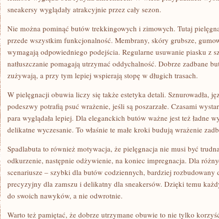
sneakersy wyglądały atrakcyjnie przez cały sezon.
Nie można pominąć butów trekkingowych i zimowych. Tutaj pielęgnacj
przede wszystkim funkcjonalność. Membrany, skóry grubsze, gumow
wymagają odpowiedniego podejścia. Regularne usuwanie piasku z s
natłuszczanie pomagają utrzymać oddychalność. Dobrze zadbane but
zużywają, a przy tym lepiej wspierają stopę w długich trasach.
W pielęgnacji obuwia liczy się także estetyka detali. Sznurowadła, ję
podeszwy potrafią psuć wrażenie, jeśli są poszarzałe. Czasami wystar
para wyglądała lepiej. Dla eleganckich butów ważne jest też ładne 
delikatne wyczesanie. To właśnie te małe kroki budują wrażenie zadb
Spadlabuta to również motywacja, że pielęgnacja nie musi być trudna
odkurzenie, następnie odżywienie, na koniec impregnacja. Dla różn
scenariusze – szybki dla butów codziennych, bardziej rozbudowany 
precyzyjny dla zamszu i delikatny dla sneakersów. Dzięki temu każ
do swoich nawyków, a nie odwrotnie.
Warto też pamiętać, że dobrze utrzymane obuwie to nie tylko korzyść d