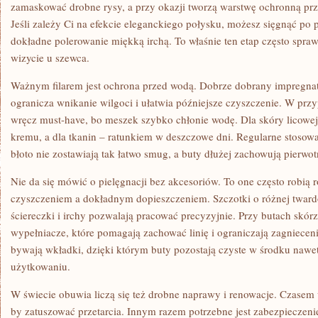
zamaskować drobne rysy, a przy okazji tworzą warstwę ochronną pr
Jeśli zależy Ci na efekcie eleganckiego połysku, możesz sięgnąć po
dokładne polerowanie miękką irchą. To właśnie ten etap często spraw
wizycie u szewca.
Ważnym filarem jest ochrona przed wodą. Dobrze dobrany impregnat d
ogranicza wnikanie wilgoci i ułatwia późniejsze czyszczenie. W pr
wręcz must-have, bo meszek szybko chłonie wodę. Dla skóry licowe
kremu, a dla tkanin – ratunkiem w deszczowe dni. Regularne stosowa
błoto nie zostawiają tak łatwo smug, a buty dłużej zachowują pierwo
Nie da się mówić o pielęgnacji bez akcesoriów. To one często robią
czyszczeniem a dokładnym dopieszczeniem. Szczotki o różnej twardoś
ściereczki i irchy pozwalają pracować precyzyjnie. Przy butach skór
wypełniacze, które pomagają zachować linię i ograniczają zagniecen
bywają wkładki, dzięki którym buty pozostają czyste w środku naw
użytkowaniu.
W świecie obuwia liczą się też drobne naprawy i renowacje. Czasem
by zatuszować przetarcia. Innym razem potrzebne jest zabezpieczen