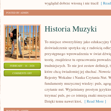
wyglądał dobrze wiosną i nie tracił
[ Read
POSTED BY ADMIN
Historia Muzyki
To miejsce stworzyliśmy jako edukacyjny
doświadczenie spotyka się z radością odkr
przystępnego wprowadzenia w świat dźwi
teorię, znajdziesz tu opracowania prowadz
trudniejszych. To nie jest zestaw definicji,
FEBRUARY - 16 - 2026
które chcą świadomiej jej słuchać. Nowośc
ON
COMMENTS OFF
Rejestry Wokalne i Nauka Czytania Nut. W
HISTORIA
fundamenty muzycznej wiedzy: puls, agogi
MUZYKI
czytanie nut. Wyjaśniamy prostym językiem
trzymać puls, po co istnieją znaki muzyczn
Dzięki temu nawet ktoś,
[ Read More ]
POSTED BY ADMIN