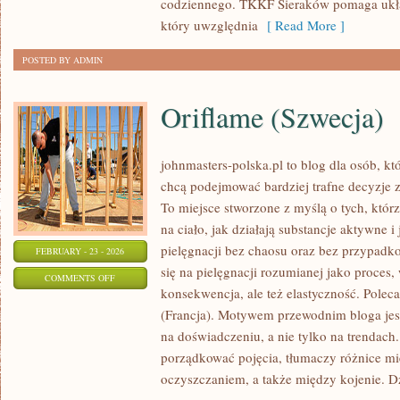
codziennego. TKKF Sieraków pomaga ukł
który uwzględnia
[ Read More ]
POSTED BY ADMIN
Oriflame (Szwecja)
johnmasters-polska.pl to blog dla osób, kt
chcą podejmować bardziej trafne decyzje 
To miejsce stworzone z myślą o tych, którz
na ciało, jak działają substancje aktywne 
pielęgnacji bez chaosu oraz bez przypad
FEBRUARY - 23 - 2026
się na pielęgnacji rozumianej jako proces,
ON
COMMENTS OFF
konsekwencja, ale też elastyczność. Pol
ORIFLAME
(Francja). Motywem przewodnim bloga jest
(SZWECJA)
na doświadczeniu, a nie tylko na trendach
porządkować pojęcia, tłumaczy różnice m
oczyszczaniem, a także między kojenie. D