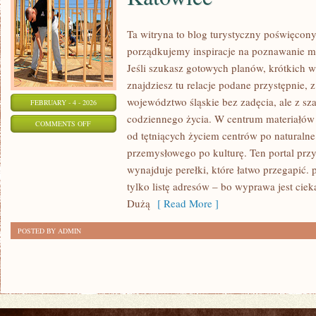
Ta witryna to blog turystyczny poświęcony
porządkujemy inspiracje na poznawanie mi
Jeśli szukasz gotowych planów, krótkich 
znajdziesz tu relacje podane przystępnie,
województwo śląskie bez zadęcia, ale z sz
FEBRUARY - 4 - 2026
codziennego życia. W centrum materiałów 
ON
COMMENTS OFF
od tętniących życiem centrów po naturalne
KATOWICE
przemysłowego po kulturę. Ten portal przyb
wynajduje perełki, które łatwo przegapić. p
tylko listę adresów – bo wyprawa jest cie
Dużą
[ Read More ]
POSTED BY ADMIN