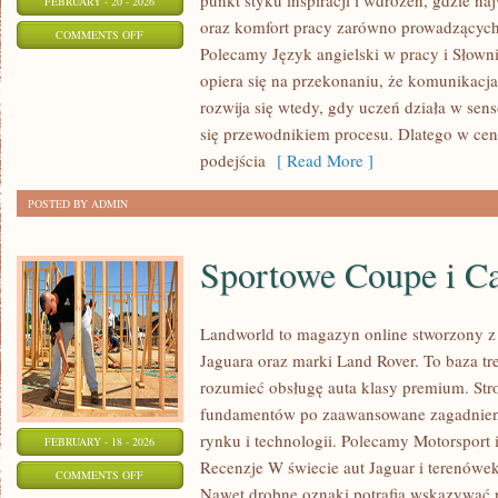
punkt styku inspiracji i wdrożeń, gdzie naj
FEBRUARY - 20 - 2026
oraz komfort pracy zarówno prowadzących 
ON
COMMENTS OFF
Polecamy Język angielski w pracy i Słowni
CZYTANIE
opiera się na przekonaniu, że komunikacja
I
rozwija się wtedy, gdy uczeń działa w sens
ROZUMIENIE
się przewodnikiem procesu. Dlatego w cen
TEKSTU
podejścia
[ Read More ]
POSTED BY ADMIN
Sportowe Coupe i C
Landworld to magazyn online stworzony z
Jaguara oraz marki Land Rover. To baza treś
rozumieć obsługę auta klasy premium. Str
fundamentów po zaawansowane zagadnienia
rynku i technologii. Polecamy Motorsport i
FEBRUARY - 18 - 2026
Recenzje W świecie aut Jaguar i terenówek
ON
COMMENTS OFF
Nawet drobne oznaki potrafią wskazywać 