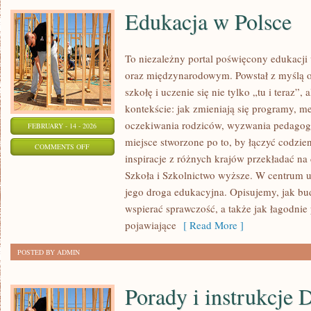
Edukacja w Polsce
To niezależny portal poświęcony edukacji
oraz międzynarodowym. Powstał z myślą o
szkołę i uczenie się nie tylko „tu i teraz”
kontekście: jak zmieniają się programy, m
oczekiwania rodziców, wyzwania pedagogó
FEBRUARY - 14 - 2026
miejsce stworzone po to, by łączyć codzien
ON
COMMENTS OFF
inspiracje z różnych krajów przekładać na
EDUKACJA
Szkoła i Szkolnictwo wyższe. W centrum uw
W
jego droga edukacyjna. Opisujemy, jak bu
POLSCE
wspierać sprawczość, a także jak łagodnie
pojawiające
[ Read More ]
POSTED BY ADMIN
Porady i instrukcje 