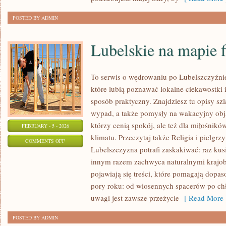
POSTED BY ADMIN
Lubelskie na mapie 
To serwis o wędrowaniu po Lubelszczyźnie
które lubią poznawać lokalne ciekawostki
sposób praktyczny. Znajdziesz tu opisy szl
wypad, a także pomysły na wakacyjny obja
którzy cenią spokój, ale też dla miłośnikó
FEBRUARY - 5 - 2026
klimatu. Przeczytaj także Religia i pielgrz
ON
COMMENTS OFF
Lubelszczyzna potrafi zaskakiwać: raz kus
LUBELSKIE
innym razem zachwyca naturalnymi krajobr
NA
pojawiają się treści, które pomagają dopa
MAPIE
pory roku: od wiosennych spacerów po ch
FILMOWEJ
uwagi jest zawsze przeżycie
[ Read More 
POSTED BY ADMIN