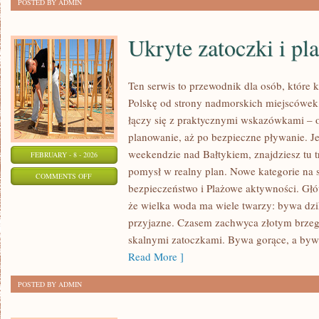
POSTED BY ADMIN
Ukryte zatoczki i pla
Ten serwis to przewodnik dla osób, które 
Polskę od strony nadmorskich miejscówek.
łączy się z praktycznymi wskazówkami – 
planowanie, aż po bezpieczne pływanie. J
weekendzie nad Bałtykiem, znajdziesz tu t
FEBRUARY - 8 - 2026
pomysł w realny plan. Nowe kategorie na s
ON
COMMENTS OFF
bezpieczeństwo i Plażowe aktywności. Głów
UKRYTE
że wielka woda ma wiele twarzy: bywa dziki
ZATOCZKI
przyjazne. Czasem zachwyca złotym brzeg
I
skalnymi zatoczkami. Bywa gorące, a byw
PLAŻE
Read More ]
„SECRET
SPOT”
POSTED BY ADMIN