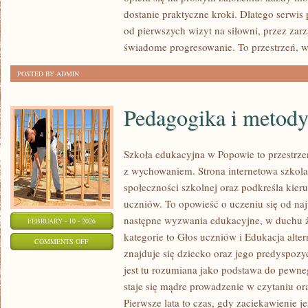
KOBIETA
dostanie praktyczne kroki. Dlatego serwis
W
od pierwszych wizyt na siłowni, przez zar
FORMIE
świadome progresowanie. To przestrzeń, w
POSTED BY ADMIN
Pedagogika i metod
Szkoła edukacyjna w Popowie to przestrzeń
z wychowaniem. Strona internetowa szkola
społeczności szkolnej oraz podkreśla kieru
uczniów. To opowieść o uczeniu się od naj
następne wyzwania edukacyjne, w duchu ż
FEBRUARY - 10 - 2026
kategorie to Głos uczniów i Edukacja alte
ON
COMMENTS OFF
znajduje się dziecko oraz jego predyspoz
PEDAGOGIKA
jest tu rozumiana jako podstawa do pewne
I
staje się mądre prowadzenie w czytaniu o
METODYKA
Pierwsze lata to czas, gdy zaciekawienie j