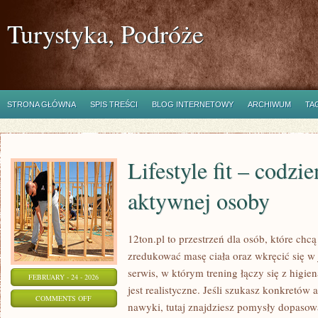
Turystyka, Podróże
STRONA GŁÓWNA
SPIS TREŚCI
BLOG INTERNETOWY
ARCHIWUM
TA
Lifestyle fit – codzi
aktywnej osoby
12ton.pl to przestrzeń dla osób, które chc
zredukować masę ciała oraz wkręcić się w
serwis, w którym trening łączy się z higie
FEBRUARY - 24 - 2026
jest realistyczne. Jeśli szukasz konkretó
ON
COMMENTS OFF
nawyki, tutaj znajdziesz pomysły dopasow
LIFESTYLE