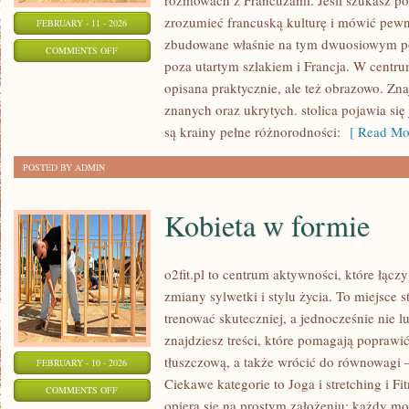
rozmowach z Francuzami. Jeśli szukasz po
zrozumieć francuską kulturę i mówić pewnie
FEBRUARY - 11 - 2026
zbudowane właśnie na tym dwuosiowym pod
ON
COMMENTS OFF
poza utartym szlakiem i Francja. W centrum 
FRANCUSKA
opisana praktycznie, ale też obrazowo. Znaj
POPKULTURA
znanych oraz ukrytych. stolica pojawia si
są krainy pełne różnorodności:
[ Read Mor
POSTED BY ADMIN
Kobieta w formie
o2fit.pl to centrum aktywności, które łąc
zmiany sylwetki i stylu życia. To miejsce 
trenować skuteczniej, a jednocześnie nie l
znajdziesz treści, które pomagają popraw
tłuszczową, a także wrócić do równowagi —
FEBRUARY - 10 - 2026
Ciekawe kategorie to Joga i stretching i Fit
ON
COMMENTS OFF
opiera się na prostym założeniu: każdy moż