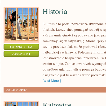
Historia
Lulitulisie to portal poznawcza stworzona
bliskich, którzy chcą pomagać rozwój w sp
którym umiejętności są podawane jako prz
zamieniają się w satysfakcję. Strona łączy 
czemu przedszkolak może próbować różne ś
FEBRUARY - 5 - 2026
najbardziej zaciekawia. Polecamy Informat
ON
COMMENTS OFF
jest stworzenie bezpiecznej przestrzeni, 
HISTORIA
swoim tempie. Zamiast twardych wymagań,
do próbowania. Lulitulisie pomaga budow
osiągnięcie jest tu ważne i warte podkreślen
Read More ]
POSTED BY ADMIN
Katowice