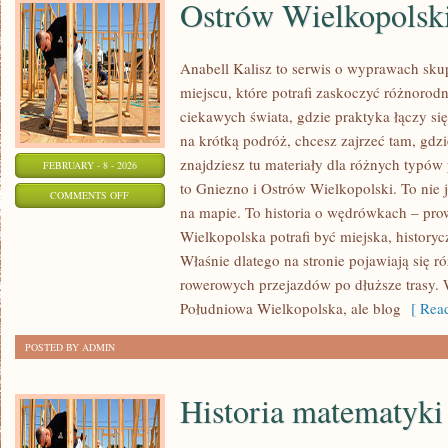
Ostrów Wielkopolsk
Anabell Kalisz to serwis o wyprawach sku
miejscu, które potrafi zaskoczyć różnorodn
ciekawych świata, gdzie praktyka łączy się 
na krótką podróż, chcesz zajrzeć tam, gdzi
znajdziesz tu materiały dla różnych typó
FEBRUARY - 8 - 2026
to Gniezno i Ostrów Wielkopolski. To nie 
ON
COMMENTS OFF
na mapie. To historia o wędrówkach – pro
OSTRÓW
Wielkopolska potrafi być miejska, historyc
WIELKOPOLSKI
Właśnie dlatego na stronie pojawiają się 
rowerowych przejazdów po dłuższe trasy. 
Południowa Wielkopolska, ale blog
[ Read
POSTED BY ADMIN
Historia matematyki