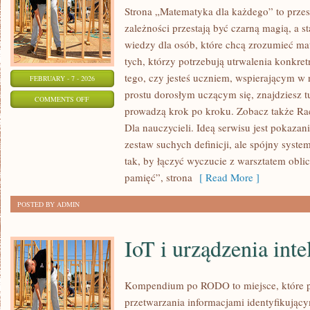
Strona „Matematyka dla każdego” to przes
zależności przestają być czarną magią, a s
wiedzy dla osób, które chcą zrozumieć ma
tych, którzy potrzebują utrwalenia konkre
tego, czy jesteś uczniem, wspierającym w 
FEBRUARY - 7 - 2026
prostu dorosłym uczącym się, znajdziesz 
ON
COMMENTS OFF
prowadzą krok po kroku. Zobacz także R
HISTORIA
Dla nauczycieli. Ideą serwisu jest pokazan
MATEMATYKI
zestaw suchych definicji, ale spójny syste
tak, by łączyć wyczucie z warsztatem obli
pamięć”, strona
[ Read More ]
POSTED BY ADMIN
IoT i urządzenia inte
Kompendium po RODO to miejsce, które 
przetwarzania informacjami identyfikują