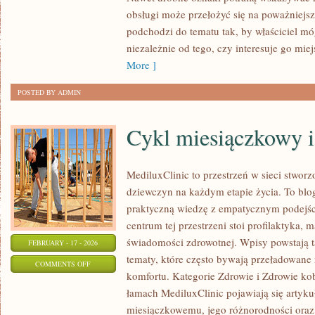
SPORTOWE
obsługi może przełożyć się na poważniejs
COUPE
podchodzi do tematu tak, by właściciel m
I
niezależnie od tego, czy interesuje go miej
CABRIO
More ]
POSTED BY ADMIN
Cykl miesiączkowy i
MediluxClinic to przestrzeń w sieci stwor
dziewczyn na każdym etapie życia. To blog
praktyczną wiedzę z empatycznym podejśc
centrum tej przestrzeni stoi profilaktyka
świadomości zdrowotnej. Wpisy powstają 
FEBRUARY - 17 - 2026
tematy, które często bywają przeładowane 
ON
COMMENTS OFF
komfortu. Kategorie Zdrowie i Zdrowie ko
CYKL
łamach MediluxClinic pojawiają się artyk
MIESIĄCZKOWY
miesiączkowemu, jego różnorodności oraz 