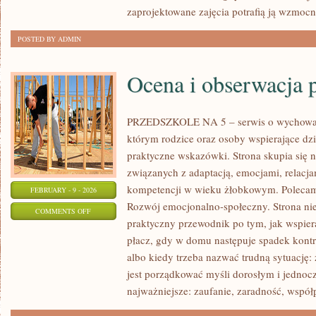
zaprojektowane zajęcia potrafią ją wzmoc
POSTED BY ADMIN
Ocena i obserwacja 
PRZEDSZKOLE NA 5 – serwis o wychowan
którym rodzice oraz osoby wspierające dz
praktyczne wskazówki. Strona skupia się n
związanych z adaptacją, emocjami, relac
kompetencji w wieku żłobkowym. Polecam
FEBRUARY - 9 - 2026
Rozwój emocjonalno-społeczny. Strona nie j
ON
COMMENTS OFF
praktyczny przewodnik po tym, jak wspiera
OCENA
płacz, gdy w domu następuje spadek kontr
I
albo kiedy trzeba nazwać trudną sytuację:
OBSERWACJA
jest porządkować myśli dorosłym i jednoc
POSTĘPÓW
najważniejsze: zaufanie, zaradność, współ