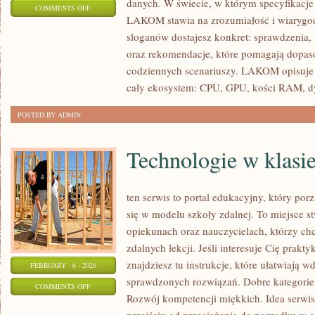
danych. W świecie, w którym specyfikacje
ON
COMMENTS OFF
LAKOM stawia na zrozumiałość i wiarygod
SPRZĘT
sloganów dostajesz konkret: sprawdzenia,
DLA
oraz rekomendacje, które pomagają dopasow
TWÓRCÓW
codziennych scenariuszy. LAKOM opisuje d
I
cały ekosystem: CPU, GPU, kości RAM, d
AI
POSTED BY ADMIN
Technologie w klasi
ten serwis to portal edukacyjny, który por
się w modelu szkoły zdalnej. To miejsce s
opiekunach oraz nauczycielach, którzy c
zdalnych lekcji. Jeśli interesuje Cię prakt
znajdziesz tu instrukcje, które ułatwiają
FEBRUARY - 6 - 2026
sprawdzonych rozwiązań. Dobre kategorie
ON
COMMENTS OFF
Rozwój kompetencji miękkich. Idea serwis
TECHNOLOGIE