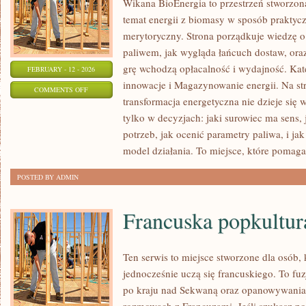
Wikana BioEnergia to przestrzeń stworzona
temat energii z biomasy w sposób praktycz
merytoryczny. Strona porządkuje wiedzę o
paliwem, jak wygląda łańcuch dostaw, or
grę wchodzą opłacalność i wydajność. Kate
FEBRUARY - 12 - 2026
innowacje i Magazynowanie energii. Na str
ON
COMMENTS OFF
transformacja energetyczna nie dzieje się 
ENERGIA
tylko w decyzjach: jaki surowiec ma sens, 
SŁONECZNA
potrzeb, jak ocenić parametry paliwa, i ja
model działania. To miejsce, które pomaga
POSTED BY ADMIN
Francuska popkultur
Ten serwis to miejsce stworzone dla osób, 
jednocześnie uczą się francuskiego. To f
po kraju nad Sekwaną oraz opanowywania 