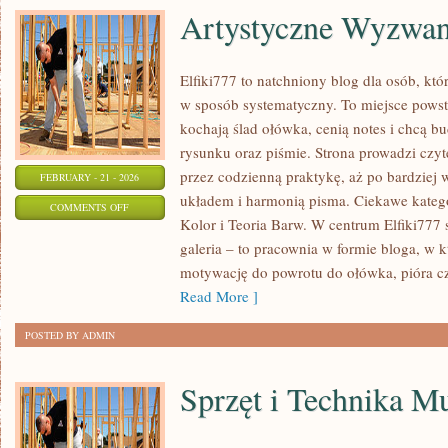
Artystyczne Wyzwan
Elfiki777 to natchniony blog dla osób, któr
w sposób systematyczny. To miejsce powsta
kochają ślad ołówka, cenią notes i chcą b
rysunku oraz piśmie. Strona prowadzi czyt
przez codzienną praktykę, aż po bardziej
FEBRUARY - 21 - 2026
układem i harmonią pisma. Ciekawe kategor
ON
COMMENTS OFF
Kolor i Teoria Barw. W centrum Elfiki777 st
ARTYSTYCZNE
galeria – to pracownia w formie bloga, w
WYZWANIA
motywację do powrotu do ołówka, pióra c
Read More ]
POSTED BY ADMIN
Sprzęt i Technika M