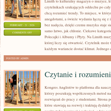
Limith to kulturalny magazyn o muzyce, k
czytelnikach szukających oddechu po całym
chcą rozumieć trendy. To miejsce, w który
anegdotami, a świeże wydania łączą się z 
bez nadęcia, dzięki czemu muzyka staje się 
FEBRUARY - 21 - 2026
samo łatwo, jak chłonie. Ciekawe kategorie 
ON
COMMENTS OFF
Polecajki i Albumy i Płyty. Na Limith muzy
SPRZĘT
której liczy się otwartość. Czytelnik może t
I
każdym wariancie dostać klimat. Jednego 
TECHNIKA
MUZYCZNA
POSTED BY ADMIN
Czytanie i rozumieni
Kongres Anglistów to platforma dla nauczy
którzy poszukują współczesnych metod na
rozwiązań do pracy z studentami. Strona p
które stawiają na rozwój i traktują dydakt