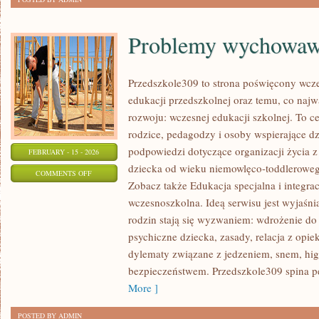
Problemy wychowaw
Przedszkole309 to strona poświęcony wcze
edukacji przedszkolnej oraz temu, co najw
rozwoju: wczesnej edukacji szkolnej. To 
rodzice, pedagodzy i osoby wspierające dz
podpowiedzi dotyczące organizacji życia 
FEBRUARY - 15 - 2026
dziecka od wieku niemowlęco-toddlerowego
ON
COMMENTS OFF
Zobacz także Edukacja specjalna i integra
PROBLEMY
wczesnoszkolna. Ideą serwisu jest wyjaśni
WYCHOWAWCZE
rodzin stają się wyzwaniem: wdrożenie do
psychiczne dziecka, zasady, relacja z opi
dylematy związane z jedzeniem, snem, hig
bezpieczeństwem. Przedszkole309 spina pe
More ]
POSTED BY ADMIN