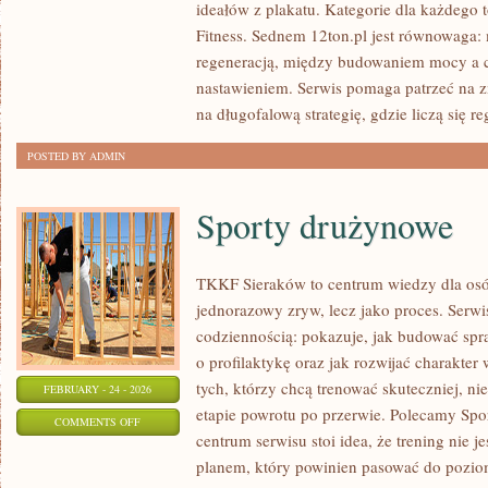
ideałów z plakatu. Kategorie dla każdego 
FIT
Fitness. Sednem 12ton.pl jest równowaga:
–
regeneracją, między budowaniem mocy a ca
CODZIENNE
nastawieniem. Serwis pomaga patrzeć na z
ŻYCIE
na długofalową strategię, gdzie liczą się re
AKTYWNEJ
POSTED BY ADMIN
OSOBY
Sporty drużynowe
TKKF Sieraków to centrum wiedzy dla osób,
jednorazowy zryw, lecz jako proces. Serwi
codziennością: pokazuje, jak budować spr
o profilaktykę oraz jak rozwijać charakter 
tych, którzy chcą trenować skuteczniej, nie
FEBRUARY - 24 - 2026
etapie powrotu po przerwie. Polecamy Spor
ON
COMMENTS OFF
centrum serwisu stoi idea, że trening nie j
SPORTY
planem, który powinien pasować do pozio
DRUŻYNOWE