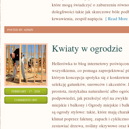
I
które mogą świadczyć o zaburzeniu równo
ZABURZENIA
dolegliwości takie jak skurczowe bóle pod
krwawienia, zespół napięcia
[ Read More 
POSTED BY ADMIN
Kwiaty w ogrodzie
Hellerówka to blog internetowy poświęc
wszystkiemu, co pomaga zaprojektować pi
którym koncepcja spotyka się z konkrete
selekcję gatunków, surowców i akcentów. Je
prostota, rustykalna naturalność albo ogród
FEBRUARY - 17 - 2026
podpowiedzi, jak przełożyć styl na zwykł
ON
COMMENTS OFF
miejskie i balkony i Ogrody miejskie i ba
KWIATY
są ogrody stylowe: takie, które mają char
W
klimat poprzez fakturę, zapach i cykliczn
OGRODZIE
zestawiać drzewa, rośliny okrywowe oraz 