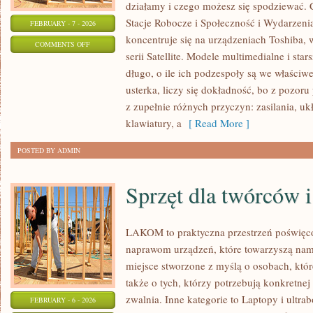
działamy i czego możesz się spodziewać. 
Stacje Robocze i Społeczność i Wydarzenia
FEBRUARY - 7 - 2026
koncentruje się na urządzeniach Toshiba, 
ON
COMMENTS OFF
serii Satellite. Modele multimedialne i sta
BENCH-
długo, o ile ich podzespoły są we właściwe
MARKI
usterka, liczy się dokładność, bo z pozo
I
z zupełnie różnych przyczyn: zasilania, uk
METODOLOGIA
klawiatury, a
[ Read More ]
TESTÓW
POSTED BY ADMIN
Sprzęt dla twórców i
LAKOM to praktyczna przestrzeń poświęc
naprawom urządzeń, które towarzyszą nam
miejsce stworzone z myślą o osobach, któ
także o tych, którzy potrzebują konkretn
zwalnia. Inne kategorie to Laptopy i ultr
FEBRUARY - 6 - 2026