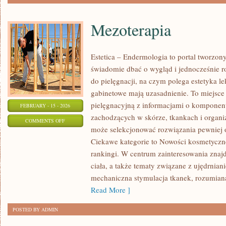
Mezoterapia
Estetica – Endermologia to portal tworzon
świadomie dbać o wygląd i jednocześnie ro
do pielęgnacji, na czym polega estetyka l
gabinetowe mają uzasadnienie. To miejsce
pielęgnacyjną z informacjami o kompone
FEBRUARY - 15 - 2026
zachodzących w skórze, tkankach i organi
ON
COMMENTS OFF
może selekcjonować rozwiązania pewniej o
MEZOTERAPIA
Ciekawe kategorie to Nowości kosmetyczn
rankingi. W centrum zainteresowania znajdu
ciała, a także tematy związane z ujędrnia
mechaniczna stymulacja tkanek, rozumiana
Read More ]
POSTED BY ADMIN