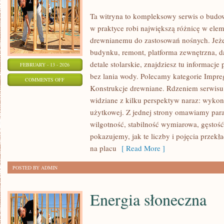
Ta witryna to kompleksowy serwis o budo
w praktyce robi największą różnicę w ele
drewnianemu do zastosowań nośnych. Jeżel
budynku, remont, platforma zewnętrzna, d
detale stolarskie, znajdziesz tu informacj
FEBRUARY - 13 - 2026
bez lania wody. Polecamy kategorie Impre
ON
COMMENTS OFF
Konstrukcje drewniane. Rdzeniem serwisu 
PORADY
widziane z kilku perspektyw naraz: wykona
I
użytkowej. Z jednej strony omawiamy para
INSTRUKCJE
wilgotność, stabilność wymiarowa, gęstość
DIY
pokazujemy, jak te liczby i pojęcia przekł
na placu
[ Read More ]
POSTED BY ADMIN
Energia słoneczna