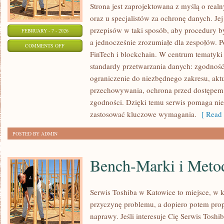
Strona jest zaprojektowana z myślą o realn
oraz u specjalistów za ochronę danych. Jej c
przepisów w taki sposób, aby procedury b
FEBRUARY - 7 - 2026
a jednocześnie zrozumiałe dla zespołów. P
ON
COMMENTS OFF
FinTech i blockchain. W centrum tematyki
IOT
standardy przetwarzania danych: zgodność
I
ograniczenie do niezbędnego zakresu, akt
URZĄDZENIA
przechowywania, ochrona przed dostępem,
INTELIGENTNE
zgodności. Dzięki temu serwis pomaga nie 
zastosować kluczowe wymagania.
[ Read 
POSTED BY ADMIN
Bench-Marki i Meto
Serwis Toshiba w Katowice to miejsce, w
przyczynę problemu, a dopiero potem pro
naprawy. Jeśli interesuje Cię Serwis Toshi