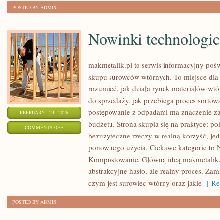
POSTED BY ADMIN
Nowinki technologi
makmetalik.pl to serwis informacyjny poś
skupu surowców wtórnych. To miejsce dla os
rozumieć, jak działa rynek materiałów wt
do sprzedaży, jak przebiega proces sortow
postępowanie z odpadami ma znaczenie zar
FEBRUARY - 23 - 2026
budżetu. Strona skupia się na praktyce: po
ON
COMMENTS OFF
bezużyteczne rzeczy w realną korzyść, je
NOWINKI
ponownego użycia. Ciekawe kategorie to N
TECHNOLOGICZNE
Kompostowanie. Główną ideą makmetalik.pl 
abstrakcyjne hasło, ale realny proces. Zam
czym jest surowiec wtórny oraz jakie
[ Re
POSTED BY ADMIN