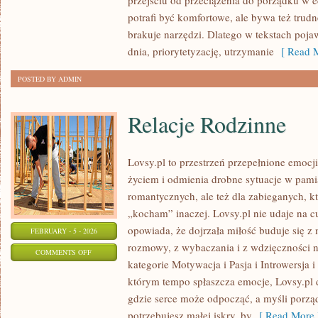
przejściu od przeciążenia do porządku w e
W
potrafi być komfortowe, ale bywa też trud
KLASIE
brakuje narzędzi. Dlatego w tekstach pojaw
dnia, priorytetyzację, utrzymanie
[ Read M
POSTED BY ADMIN
Relacje Rodzinne
Lovsy.pl to przestrzeń przepełnione emocj
życiem i odmienia drobne sytuacje w pamią
romantycznych, ale też dla zabieganych, k
„kocham” inaczej. Lovsy.pl nie udaje na c
opowiada, że dojrzała miłość buduje się z 
FEBRUARY - 5 - 2026
rozmowy, z wybaczania i z wdzięczności n
ON
COMMENTS OFF
kategorie Motywacja i Pasja i Introwersja 
RELACJE
którym tempo spłaszcza emocje, Lovsy.pl d
RODZINNE
gdzie serce może odpocząć, a myśli porzą
potrzebujesz małej iskry, by
[ Read More 