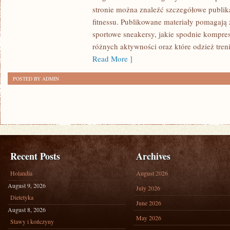
I
stronie można znaleźć szczegółowe publik
INSPIRACJE
fitnessu. Publikowane materiały pomagają 
SPORTOWE
sportowe sneakersy, jakie spodnie kompre
różnych aktywności oraz które odzież tren
Read More ]
POSTED BY ADMIN
Recent Posts
Archives
Holandia
August 2026
August 9, 2026
July 2026
Dietetyka
June 2026
August 8, 2026
May 2026
Stawy i kończyny