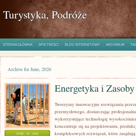
Turystyka, Podróże
STRONA GŁÓWNA
SPIS TREŚCI
BLOG INTERNETOWY
ARCHIWUM
TA
Archive for June, 2026
Energetyka i Zasoby
Tworzymy innowacyjne rozwiązania przezn
przemysłowego, dostarczając profesjonaln
wykorzystujące technologię wysokociśnien
koncentruje się na projektowaniu, produkc
kompleksowych rozwiązań, które znajdują
JUNE - 30 - 2026