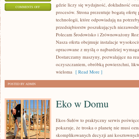
gdzie liczy się wydajność, dokładność 
ON
COMMENTS OFF
procesów. Strona prezentuje bogatą ofertę
ENERGETYKA
technologii, które odpowiadają na potrze
I
przedsiębiorstw poszukujących niezawodn
ZASOBY
Polecam Środowisko i Zrównoważony Rozw
Nasza oferta obejmuje instalacje wysokoci
opracowane z myślą o najbardziej wymaga
Dostarczamy maszyny, pozwalające na rea
oczyszczaniem, obróbką powierzchni, likw
wieloma
[ Read More ]
POSTED BY ADMIN
Eko w Domu
Ekos-Sułów to praktyczny serwis poświęcon
pokazuje, że troska o planetę nie musi oz
skomplikowanych decyzji ani kosztownych