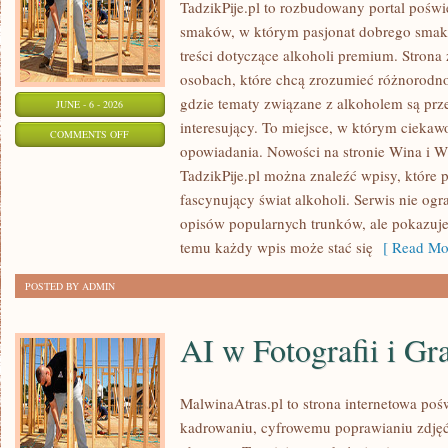
TadzikPije.pl to rozbudowany portal pośw
smaków, w którym pasjonat dobrego smaku
treści dotyczące alkoholi premium. Strona 
osobach, które chcą zrozumieć różnorodno
gdzie tematy związane z alkoholem są pr
JUNE - 6 - 2026
interesujący. To miejsce, w którym ciekawo
ON
COMMENTS OFF
opowiadania. Nowości na stronie Wina i Wi
SZAMPANY
TadzikPije.pl można znaleźć wpisy, które 
I
fascynujący świat alkoholi. Serwis nie ogr
WINA
opisów popularnych trunków, ale pokazuje 
MUSUJĄCE
temu każdy wpis może stać się
[ Read Mor
POSTED BY ADMIN
AI w Fotografii i Gra
MalwinaAtras.pl to strona internetowa p
kadrowaniu, cyfrowemu poprawianiu zdjęć