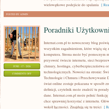
wielowątkowe podejście do spalania
[ Rea
POSTED BY ADMIN
Poradniki Użytkown
Internat.com.pl to nowoczesny blog pośw
wszystkim zagadnieniom, które wiążą się
komputera. Strona może być pomocnym mi
przyswoić świecie internetu, sieci bezpr
chmury, hostingu, cyberbezpieczeństwa 
JUNE - 17 - 2026
technologicznych. Nowości na stronie: Św
ON
COMMENTS OFF
Technologie i Chmura i Przechowywanie D
PORADNIKI
świat online zostaje pokazana w sposób z
UŻYTKOWNIKA
definicji, czytelnik może znaleźć tu porad
dane. Internat.com.pl może pełnić funkcj
chce sprawniej korzystać z internetu. Głó
wokół łączności. Znajdują się tu treści
[ Re