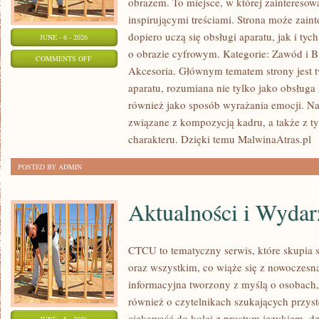
obrazem. To miejsce, w której zainteresowa
inspirującymi treściami. Strona może zain
dopiero uczą się obsługi aparatu, jak i ty
JUNE - 6 - 2026
o obrazie cyfrowym. Kategorie: Zawód i Biz
ON
COMMENTS OFF
Akcesoria. Głównym tematem strony jest 
AI
aparatu, rozumiana nie tylko jako obsługa 
W
również jako sposób wyrażania emocji. Na 
FOTOGRAFII
związane z kompozycją kadru, a także z ty
I
charakteru. Dzięki temu MalwinaAtras.pl
[
GRAFICE
POSTED BY ADMIN
Aktualności i Wydar
CTCU to tematyczny serwis, które skupia 
oraz wszystkim, co wiąże się z nowoczesną
informacyjna tworzony z myślą o osobach, k
również o czytelnikach szukających przyst
ciekawość do kolei z prostym językiem, d