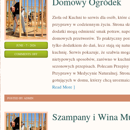
Domowy Ogródek
Zioła od Kuchni to serwis dla osób, które 
przyprawy w codziennym życiu. Strona skup
dodatki mogą odmienić smak potraw, napo
domowych przetworów. To praktyczny pora
tylko dodatkiem do dań, lecz stają się na
JUNE - 7 - 2026
kuchnię. Serwis pokazuje, że szałwia mo
ON
COMMENTS OFF
nietypowych sposobów, zarówno w kuchni t
DOMOWY
sezonowych przepisach. Polecam Przepisy 
OGRÓDEK
Przyprawy w Medycynie Naturalnej. Strona
gotujących w domu, którzy chcą urozmaica
Read More ]
POSTED BY ADMIN
Szampany i Wina Mu