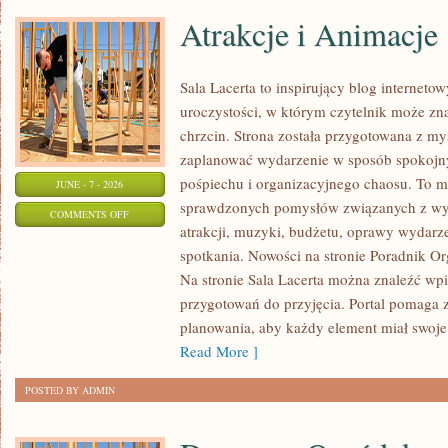
Atrakcje i Animacje
Sala Lacerta to inspirujący blog interne
uroczystości, w którym czytelnik może z
chrzcin. Strona została przygotowana z my
zaplanować wydarzenie w sposób spokojny
pośpiechu i organizacyjnego chaosu. To mi
JUNE - 7 - 2026
sprawdzonych pomysłów związanych z wyb
ON
COMMENTS OFF
atrakcji, muzyki, budżetu, oprawy wydarze
ATRAKCJE
spotkania. Nowości na stronie Poradnik Org
I
Na stronie Sala Lacerta można znaleźć wp
ANIMACJE
przygotowań do przyjęcia. Portal pomaga 
planowania, aby każdy element miał swoje 
Read More ]
POSTED BY ADMIN