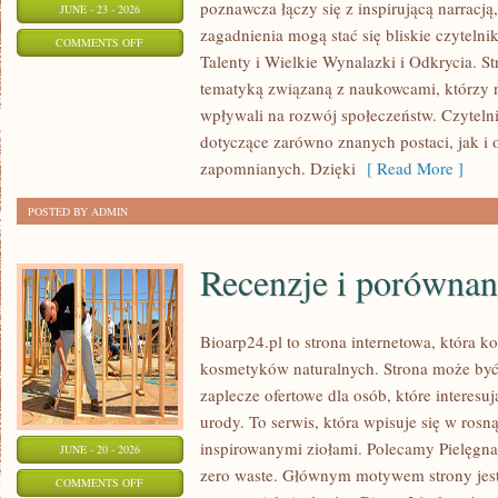
poznawcza łączy się z inspirującą narracją
JUNE - 23 - 2026
zagadnienia mogą stać się bliskie czyteln
ON
COMMENTS OFF
Talenty i Wielkie Wynalazki i Odkrycia. S
PRZYSZŁOŚĆ
tematyką związaną z naukowcami, którzy n
NAUKI
wpływali na rozwój społeczeństw. Czyteln
dotyczące zarówno znanych postaci, jak i 
zapomnianych. Dzięki
[ Read More ]
POSTED BY ADMIN
Recenzje i porównan
Bioarp24.pl to strona internetowa, która k
kosmetyków naturalnych. Strona może by
zaplecze ofertowe dla osób, które interesu
urody. To serwis, która wpisuje się w ros
inspirowanymi ziołami. Polecamy Pielęgna
JUNE - 20 - 2026
zero waste. Głównym motywem strony jes
ON
COMMENTS OFF