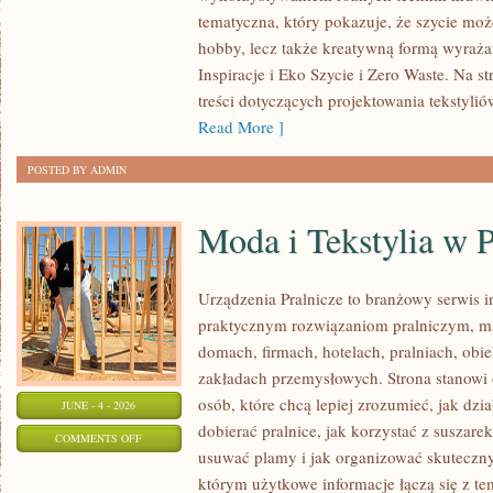
NAPRAWY
tematyczna, który pokazuje, że szycie mo
I
hobby, lecz także kreatywną formą wyraża
PRZERÓBKI
Inspiracje i Eko Szycie i Zero Waste. Na s
treści dotyczących projektowania tekstyli
Read More ]
POSTED BY ADMIN
Moda i Tekstylia w 
Urządzenia Pralnicze to branżowy serwis 
praktycznym rozwiązaniom pralniczym,
domach, firmach, hotelach, pralniach, obi
zakładach przemysłowych. Strona stanowi 
osób, które chcą lepiej zrozumieć, jak dzia
JUNE - 4 - 2026
dobierać pralnice, jak korzystać z suszarek
ON
COMMENTS OFF
usuwać plamy i jak organizować skuteczny
MODA
którym użytkowe informacje łączą się z tem
I