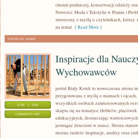
chemii pralniczej, konserwacji odzieży ora
TEKSTYLIA
Nowości: Moda i Tekstylia w Praniu i Prob
W
stworzony z myślą o czytelnikach, którzy 
PRANIU
na temat
[ Read More ]
POSTED BY ADMIN
Inspiracje dla Nauczy
Wychowawców
portal Biały Kotek to nowoczesna strona in
przygotowana z myślą o mamach i ojcach,
wszystkich osobach zainteresowanych roz
JUNE - 3 - 2026
skupia się na tematyce żłobków, placówek
ON
COMMENTS OFF
edukacyjnych, dostarczając wartościowych 
INSPIRACJE
pomagać dzieciom w nauce. Strona stanowi
DLA
można znaleźć inspiracje, analizy oraz ci
NAUCZYCIELI