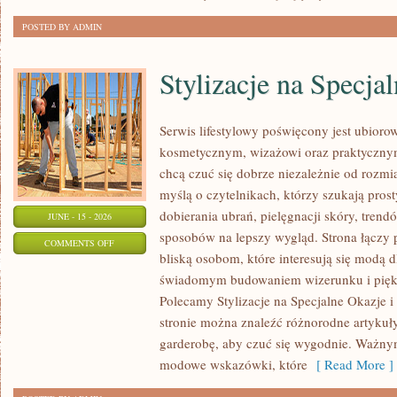
POSTED BY ADMIN
Stylizacje na Specja
Serwis lifestylowy poświęcony jest ubioro
kosmetycznym, wizażowi oraz praktyczny
chcą czuć się dobrze niezależnie od rozmi
myślą o czytelnikach, którzy szukają pros
dobierania ubrań, pielęgnacji skóry, tren
JUNE - 15 - 2026
sposobów na lepszy wygląd. Strona łączy
ON
COMMENTS OFF
bliską osobom, które interesują się modą d
STYLIZACJE
świadomym budowaniem wizerunku i pięk
NA
Polecamy Stylizacje na Specjalne Okazje i 
SPECJALNE
stronie można znaleźć różnorodne artykuł
OKAZJE
garderobę, aby czuć się wygodnie. Ważny
modowe wskazówki, które
[ Read More ]