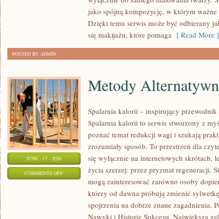
POD
jako spójną kompozycję, w którym ważne s
LUPĄ
Dzięki temu serwis może być odbierany ja
się makijażu, które pomaga
[ Read More ]
POSTED BY ADMIN
Metody Alternatywn
Spalarnia kalorii – inspirujący przewodnik
Spalarnia kalorii to serwis stworzony z my
poznać temat redukcji wagi i szukają pra
zrozumiały sposób. To przestrzeń dla czyt
się wyłącznie na internetowych skrótach, l
JUNE - 17 - 2026
życia szerzej: przez pryzmat regeneracji. S
ON
COMMENTS OFF
mogą zainteresować zarówno osoby dopiero
METODY
którzy od dawna próbują zmienić sylwetkę
ALTERNATYWNE
spojrzenia na dobrze znane zagadnienia. P
Nawyki i Historie Sukcesu. Największą zale