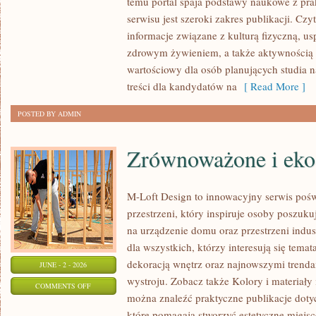
temu portal spaja podstawy naukowe z pr
I
serwisu jest szeroki zakres publikacji. Cz
KONFERENCJE
informacje związane z kulturą fizyczną, 
zdrowym żywieniem, a także aktywnością r
wartościowy dla osób planujących studia 
treści dla kandydatów na
[ Read More ]
POSTED BY ADMIN
Zrównoważone i eko
M-Loft Design to innowacyjny serwis poś
przestrzeni, który inspiruje osoby poszu
na urządzenie domu oraz przestrzeni indust
dla wszystkich, którzy interesują się tem
dekoracją wnętrz oraz najnowszymi trenda
JUNE - 2 - 2026
wystroju. Zobacz także Kolory i materiały i
ON
COMMENTS OFF
można znaleźć praktyczne publikacje dot
ZRÓWNOWAŻONE
które pomagają stworzyć estetyczne miejsc