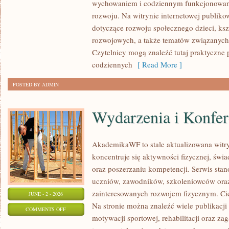
wychowaniem i codziennym funkcjonowani
I
rozwoju. Na witrynie internetowej publiko
WYCHOWAWCÓW
dotyczące rozwoju społecznego dzieci, ksz
rozwojowych, a także tematów związanych 
Czytelnicy mogą znaleźć tutaj praktyczne
codziennych
[ Read More ]
POSTED BY ADMIN
Wydarzenia i Konfer
AkademikaWF to stale aktualizowana witry
koncentruje się aktywności fizycznej, świa
oraz poszerzaniu kompetencji. Serwis sta
uczniów, zawodników, szkoleniowców ora
zainteresowanych rozwojem fizycznym. Ci
JUNE - 2 - 2026
Na stronie można znaleźć wiele publikacji
ON
COMMENTS OFF
motywacji sportowej, rehabilitacji oraz z
WYDARZENIA