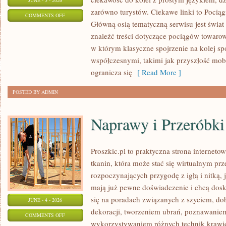
JUNE - 5 - 2026
zarówno turystów. Ciekawe linki to Pociąg
ON
COMMENTS OFF
Główną osią tematyczną serwisu jest świa
AKTUALNOŚCI
znaleźć treści dotyczące pociągów towarow
I
w którym klasyczne spojrzenie na kolej sp
WYDARZENIA
współczesnymi, takimi jak przyszłość mob
ogranicza się
[ Read More ]
POSTED BY ADMIN
Naprawy i Przeróbki
Proszkic.pl to praktyczna strona internet
tkanin, która może stać się wirtualnym pr
rozpoczynających przygodę z igłą i nitką, 
mają już pewne doświadczenie i chcą dosk
się na poradach związanych z szyciem, 
JUNE - 4 - 2026
dekoracji, tworzeniem ubrań, poznawaniem
ON
COMMENTS OFF
wykorzystywaniem różnych technik krawie