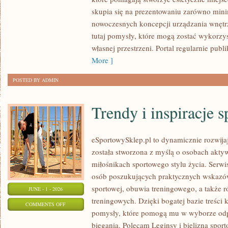
I
skupia się na prezentowaniu zarówno minim
EKO
nowoczesnych koncepcji urządzania wnętr
WNĘTRZA
tutaj pomysły, które mogą zostać wykorzy
własnej przestrzeni. Portal regularnie publ
More ]
POSTED BY ADMIN
Trendy i inspiracje 
eSportowySklep.pl to dynamicznie rozwijają
została stworzona z myślą o osobach akty
miłośnikach sportowego stylu życia. Serwi
osób poszukujących praktycznych wskazó
sportowej, obuwia treningowego, a także 
JUNE - 1 - 2026
treningowych. Dzięki bogatej bazie treśc
ON
COMMENTS OFF
pomysły, które pomogą mu w wyborze od
TRENDY
biegania. Polecam Leginsy i bielizna sport