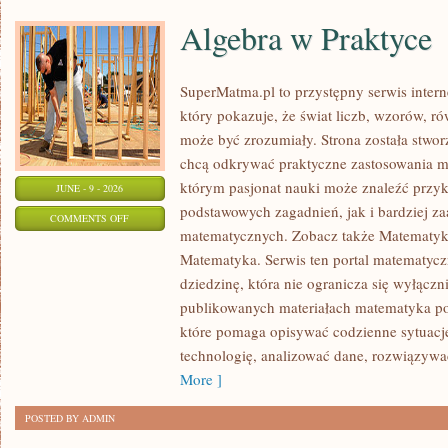
Algebra w Praktyce
SuperMatma.pl to przystępny serwis inte
który pokazuje, że świat liczb, wzorów, r
może być zrozumiały. Strona została stwor
chcą odkrywać praktyczne zastosowania m
którym pasjonat nauki może znaleźć przy
JUNE - 9 - 2026
podstawowych zagadnień, jak i bardziej 
ON
COMMENTS OFF
matematycznych. Zobacz także Matematyk
ALGEBRA
Matematyka. Serwis ten portal matematyc
W
dziedzinę, która nie ogranicza się wyłączn
PRAKTYCE
publikowanych materiałach matematyka poj
które pomaga opisywać codzienne sytuacj
technologię, analizować dane, rozwiązywa
More ]
POSTED BY ADMIN