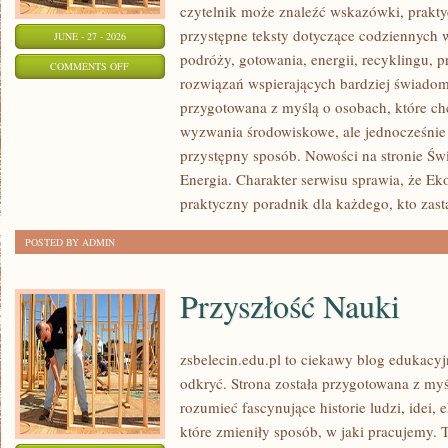
czytelnik może znaleźć wskazówki, prakt
przystępne teksty dotyczące codziennych
JUNE - 27 - 2026
podróży, gotowania, energii, recyklingu, 
ON
COMMENTS OFF
rozwiązań wspierających bardziej świadomy
EKO
przygotowana z myślą o osobach, które c
W
wyzwania środowiskowe, ale jednocześnie 
DOMU
przystępny sposób. Nowości na stronie Ś
Energia. Charakter serwisu sprawia, że E
praktyczny poradnik dla każdego, kto zasta
POSTED BY ADMIN
Przyszłość Nauki
zsbelecin.edu.pl to ciekawy blog edukacyjn
odkryć. Strona została przygotowana z myś
rozumieć fascynujące historie ludzi, idei
które zmieniły sposób, w jaki pracujemy. 