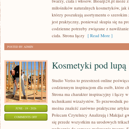
twarzy, ciała i włosów. Bioarp24.pl może 
RECENZJE
miłośników naturalnych kosmetyków, jak 
I
którzy poszukują asortymentu o szerokim 
PORÓWNANIA
jest praktyczny, ponieważ skupia się na p
codzienne potrzeby związane z nawilżanie
ciała. Strona łączy
[ Read More ]
POSTED BY ADMIN
Kosmetyki pod lupą
Studio Veriss to przestrzeń online poświę
codziennym inspiracjom dla osób, które ch
Strona ma charakter inspiracyjny i łączy 
technikami wizażystów. To przewodnik po
można znaleźć zarówno praktyczne artykuły
JUNE - 19 - 2026
Polecam Czytelnicy Analizują i Makijaż g
ON
COMMENTS OFF
się przede wszystkim na urodowych trikach,
KOSMETYKI
wyłącznie do samego malowania twarzy. St