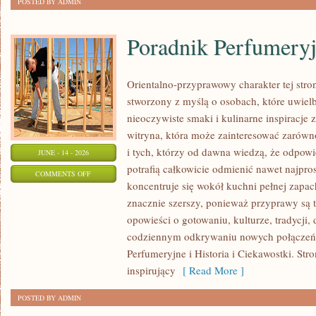
POSTED BY ADMIN
Poradnik Perfumery
Orientalno-przyprawowy charakter tej stron
stworzony z myślą o osobach, które uwiel
nieoczywiste smaki i kulinarne inspiracje 
witryna, która może zainteresować zarówn
i tych, którzy od dawna wiedzą, że odpow
JUNE - 14 - 2026
potrafią całkowicie odmienić nawet najpro
ON
COMMENTS OFF
koncentruje się wokół kuchni pełnej zapach
PORADNIK
znacznie szerszy, ponieważ przyprawy są 
PERFUMERYJNY
opowieści o gotowaniu, kulturze, tradycj
codziennym odkrywaniu nowych połączeń
Perfumeryjne i Historia i Ciekawostki. St
inspirujący
[ Read More ]
POSTED BY ADMIN