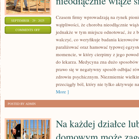
nieodłącznie wiąże s
Czasem firmy wprowadzają na rynek pionie
SEPTEMBER - 29 - 2025
wątpliwości, że choroba nieodłącznie wiąż
ON
COMMENTS OFF
jednakże w tym miejscu odnotować, że z b
NIE
walczyć, co weryfikuje badania kierowców
ULEGA
paraliżować oraz hamować typowej egzyste
JAKIEJKOLWIEK
momencie, w który cierpimy z jego powod
NIEPEWNOŚCI,
do lekarza. Medycyna zna dużo sposobów 
ŻE
prawo się w negatywny sposób odbijać ró
zdrowiu psychicznym. Niezmiernie wielkim
CHOROBA
przeciągły ból, który nie tylko aktywuje na
NIEODŁĄCZNIE
More ]
WIĄŻE
SIĘ
POSTED BY ADMIN
Z
BÓLEM
Na każdej działce lu
domowym może zag