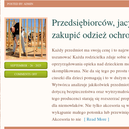
DO
POSTED BY ADMIN
ZROZUMIENIA
Przedsiębiorców, ja
zakupić odzież ochro
Każdy przedmiot ma swoją cenę i to najzw
uszanować Każda rodzicielka zdaje sobie s
oprzyrządowania opieka nad dzieckiem mo
SEPTEMBER - 26 - 2025
skomplikowana. Nie da się tego po prostu
ON
COMMENTS OFF
ciuszki dla dzieci pomagają i to w dużym 
PRZEDSIĘBIORCÓW,
Wytwórca analizuje jakikolwiek przedmiot
JACY
dotyczą bezpieczeństwa oraz wytrzymałoś
MUSZĄ
tego producenci starają się rozszerzać pr
ZAKUPIĆ
dla niemowlaków. Nie tylko akcesoria są 
ODZIEŻ
wykąpanie małego potomka lub przewinięci
OCHRONNĄ
Akcesoria to nie
[ Read More ]
JEST