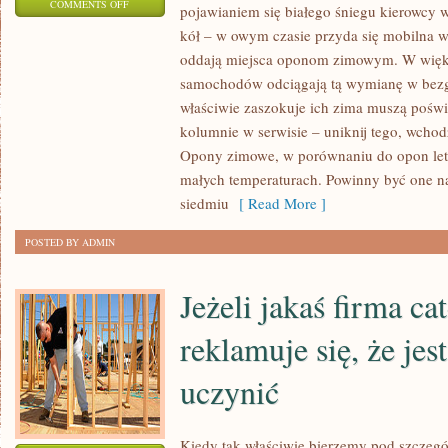
ON
COMMENTS OFF
pojawianiem się białego śniegu kierowcy 
WYRÓŻNIANIE
kół – w owym czasie przyda się mobilna w
ZDROWEGO
oddają miejsca oponom zimowym. W więk
STYLU
samochodów odciągają tą wymianę w bezg
ŻYCIA
właściwie zaszokuje ich zima muszą poświ
JEST
kolumnie w serwisie – uniknij tego, wchodz
Opony zimowe, w porównaniu do opon letn
DZISIAJ
małych temperaturach. Powinny być one na
CZYMŚ
siedmiu
[ Read More ]
ABSOLUTNIE
NORMALNYM
POSTED BY ADMIN
Jeżeli jakaś firma c
reklamuje się, że jes
uczynić
Kiedy tak właściwie bierzemy pod szczegó