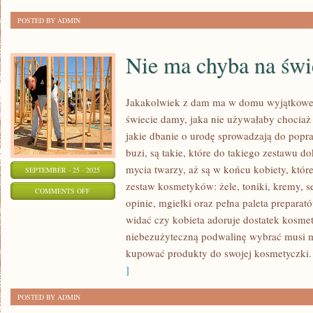
DUŻO
POSTED BY ADMIN
Nie ma chyba na św
Jakakolwiek z dam ma w domu wyjątkowe
świecie damy, jaka nie używałaby chociaż
jakie dbanie o urodę sprowadzają do pop
buzi, są takie, które do takiego zestawu d
mycia twarzy, aż są w końcu kobiety, któ
SEPTEMBER - 25 - 2025
zestaw kosmetyków: żele, toniki, kremy, ser
ON
COMMENTS OFF
opinie, mgiełki oraz pełna paleta prepara
NIE
widać czy kobieta adoruje dostatek kosme
MA
niebezużyteczną podwalinę wybrać musi m
CHYBA
kupować produkty do swojej kosmetyczki. 
NA
]
ŚWIECIE
DAMY
POSTED BY ADMIN