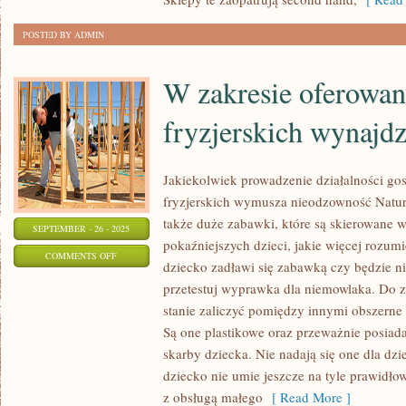
ROZPOCZYNA
POSTED BY ADMIN
WSTYDZIĆ
SIĘ
W zakresie oferowan
TEGO
fryzjerskich wynajd
Jakiekolwiek prowadzenie działalności go
fryzjerskich wymusza nieodzowność Natura
także duże zabawki, które są skierowane w
SEPTEMBER - 26 - 2025
pokaźniejszych dzieci, jakie więcej rozumie
ON
COMMENTS OFF
dziecko zadławi się zabawką czy będzie ni
W
przetestuj wyprawka dla niemowlaka. Do 
ZAKRESIE
stanie zaliczyć pomiędzy innymi obszerne
OFEROWANYCH
Są one plastikowe oraz przeważnie posiada
USŁUG
skarby dziecka. Nie nadają się one dla dz
FRYZJERSKICH
dziecko nie umie jeszcze na tyle prawidło
WYNAJDZIEMY
z obsługą małego
[ Read More ]