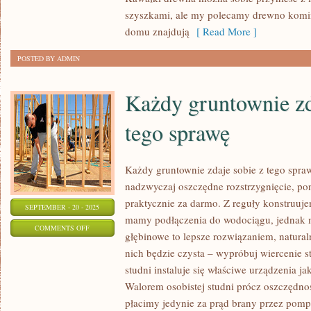
TO
szyszkami, ale my polecamy drewno komi
NIESŁYCHANIE
domu znajdują
[ Read More ]
NIEZBĘDNE
POSTED BY ADMIN
URZĄDZENIE
Każdy gruntownie zd
tego sprawę
Każdy gruntownie zdaje sobie z tego spra
nadzwyczaj oszczędne rozstrzygnięcie, p
praktycznie za darmo. Z reguły konstruuje
SEPTEMBER - 20 - 2025
mamy podłączenia do wodociągu, jednak m
ON
COMMENTS OFF
głębinowe to lepsze rozwiązaniem, natur
KAŻDY
nich będzie czysta – wypróbuj wiercenie s
GRUNTOWNIE
studni instaluje się właściwe urządzenia j
ZDAJE
Walorem osobistej studni prócz oszczędno
SOBIE
płacimy jedynie za prąd brany przez pompę 