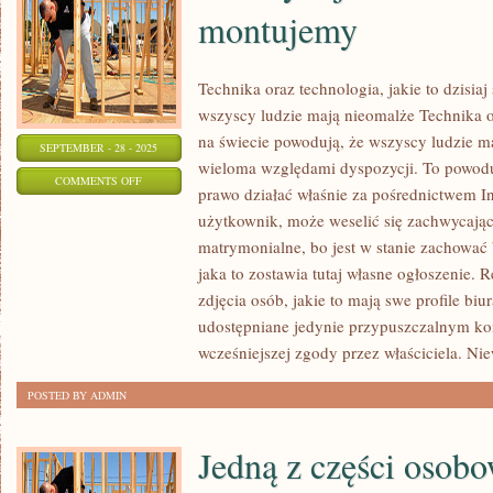
montujemy
Technika oraz technologia, jakie to dzisiaj
wszyscy ludzie mają nieomalże Technika or
na świecie powodują, że wszyscy ludzie m
SEPTEMBER - 28 - 2025
wieloma względami dyspozycji. To powodu
ON
COMMENTS OFF
prawo działać właśnie za pośrednictwem In
DBAMY
użytkownik, może weselić się zachwycając
O
matrymonialne, bo jest w stanie zachować
JAKOŚĆ
jaka to zostawia tutaj własne ogłoszenie. R
KONSTRUKCJI,
zdjęcia osób, jakie to mają swe profile bi
KTÓRE
udostępniane jedynie przypuszczalnym k
MONTUJEMY
wcześniejszej zgody przez właściciela. Nie
POSTED BY ADMIN
Jedną z części osobo