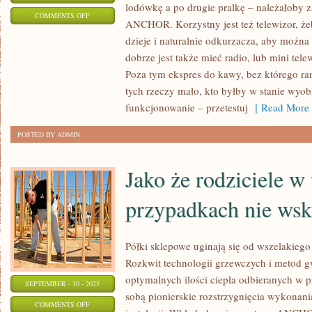
lodówkę a po drugie pralkę – należałoby 
ON
COMMENTS OFF
ANCHOR. Korzystny jest też telewizor, żeb
DUŻO
dzieje i naturalnie odkurzacza, aby można
OSÓB
dobrze jest także mieć radio, lub mini tel
NIE
Poza tym ekspres do kawy, bez którego ra
MOŻE
tych rzeczy mało, kto byłby w stanie wyob
BEZ
funkcjonowanie – przetestuj
[ Read More 
NIEJ
POSTED BY ADMIN
STOSOWNIE
FUNKCJONOWAĆ
Jako że rodziciele w
przypadkach nie wsk
Półki sklepowe uginają się od wszelakieg
Rozkwit technologii grzewczych i metod 
optymalnych ilości ciepła odbieranych w p
SEPTEMBER - 30 - 2025
sobą pionierskie rozstrzygnięcia wykonan
ON
COMMENTS OFF