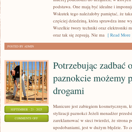
KAŻDY
podstawa. One mają być idealne i imponuj
Z
Wskutek tego należałoby pamiętać, że taka 
częściej dziedziną, która sprawdza inne 
NAS
Wszelkie twory techniki oraz elektroniki
MUSI
oraz tak się zepsują. Nie ma
[ Read More 
STOSOWAĆ
SIĘ
POSTED BY ADMIN
DO
ZASAD
Potrzebując zadbać o
OCHRONY
PRZECIWPOŻAROWEJ
paznokcie możemy 
drogami
Manicure jest zabiegiem kosmetycznym, k
SEPTEMBER - 23 - 2025
stylizacji paznokci Jeżeli menadżer przeds
ON
COMMENTS OFF
zareklamować w sieci twierdzi, że strona 
POTRZEBUJĄC
upodobaniami, jest w dużym błędzie. To c