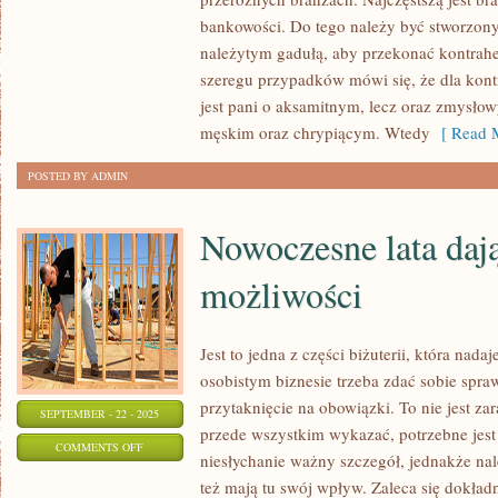
KAŻDY
bankowości. Do tego należy być stworzony
FANTAZJUJE
należytym gadułą, aby przekonać kontrahe
O
szeregu przypadków mówi się, że dla kon
TAKIEJ
jest pani o aksamitnym, lecz oraz zmysłow
PRACY,
męskim oraz chrypiącym. Wtedy
[ Read M
W
POSTED BY ADMIN
JAKIEJ
BĘDZIE
Nowoczesne lata dają
SIĘ
W
możliwości
STANIE
SPEŁNIAĆ
Jest to jedna z części biżuterii, która nada
osobistym biznesie trzeba zdać sobie spraw
przytaknięcie na obowiązki. To nie jest zar
SEPTEMBER - 22 - 2025
przede wszystkim wykazać, potrzebne jest
ON
COMMENTS OFF
niesłychanie ważny szczegół, jednakże nal
NOWOCZESNE
też mają tu swój wpływ. Zaleca się dokła