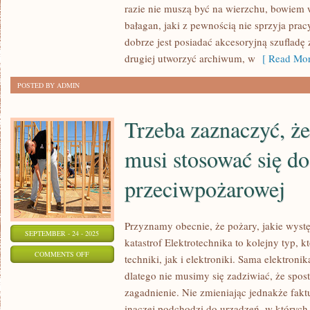
SIĘ
razie nie muszą być na wierzchu, bowiem w
bałagan, jaki z pewnością nie sprzyja prac
NA
dobrze jest posiadać akcesoryjną szufladę
BUDOWACH,
drugiej utworzyć archiwum, w
[ Read Mor
NAJWAŻNIEJSZYM
DETALEM
POSTED BY ADMIN
OCHRONNYM
JEST
Trzeba zaznaczyć, że
KASK
musi stosować się d
przeciwpożarowej
Przyznamy obecnie, że pożary, jakie wyst
SEPTEMBER - 24 - 2025
katastrof Elektrotechnika to kolejny typ,
ON
COMMENTS OFF
techniki, jak i elektroniki. Sama elektroni
TRZEBA
dlatego nie musimy się zadziwiać, że spost
ZAZNACZYĆ,
zagadnienie. Nie zmieniając jednakże faktu
ŻE
inaczej podchodzi do urządzeń, w któryc