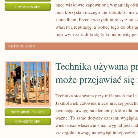
mieć właściwie zapewnioną wspaniałą obsł
ON
COMMENTS OFF
nich korzystali niczego nie zabrakło i nie 
REJSY
zaniedbani. Przede wszystkim rejsy z pol
Z
właściwą reputację, a wobec tego do obsłu
REGUŁY
rejsowym zatrudnia się tylko naprawdę per
KOJARZĄ
SIĘ
POSTED BY ADMIN
KAŻDEMU
Technika używana p
może przejawiać się
Technika stosowana przy reklamach może p
Jakikolwiek człowiek nieco inaczej podch
zwracając uwagę na elementy, które dla in
SEPTEMBER - 21 - 2025
ważne. To samo dotyczy czasami wyglądu,
ON
COMMENTS OFF
większości właściwie z nas wygląd jest na
TECHNIKA
szczególną uwagę na wygląd innej osoby, 
UŻYWANA