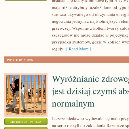
instalacji. Wkłady kominowe typu ANCHOR
JAKO
mają różne atrybuty, uzależnione od typu i
ŻE
surowca używanego od otrzymania energii 
RODZICIELE
negowania jednym z najistotniejszych eleme
W
grzewczej. Wspólnie z kotłem tworzy całoś
WIELU
szczegółów nie może działać w pojedyn
PRZYPADKACH
przypadku systemów, gdzie w kotłach wypa
NIE
reguły
[ Read More ]
WSKAZYWALI
POSTED BY ADMIN
Wyróżnianie zdroweg
jest dzisiaj czymś ab
normalnym
Jeszcze niedawno wydawało się mało przy
SEPTEMBER - 30 - 2025
na serio ruszyli do zakładania Razem ze 