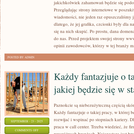
ZADBAĆ
jakichkolwiek zahamowań będzie się pod
O
Przeglądając strony internetowe w poszuki
WŁASNE
wiadomości, nie jeden raz opuszczaliśmy 
DŁONIE
dlatego, że jej grafika, czcionki były dla
się na nich skupić. Po prostu, dana domen
I
do nas. Przed projektem swojej strony ww
PAZNOKCIE
opinii zawodowców, którzy w tej branży m
MOŻEMY
PÓJŚĆ
POSTED BY ADMIN
DWOMA
DROGAMI
Każdy fantazjuje o t
jakiej będzie się w s
Paznokcie są niebezużyteczną częścią skór
Każdy fantazjuje o takiej pracy, w której b
rozwijać i wspinać po stopniach kariery. Dl
SEPTEMBER - 23 - 2025
praca w call center. Trzeba wiedzieć, że fir
ON
COMMENTS OFF
przeróżnych branżach. Najczęstszą jest br