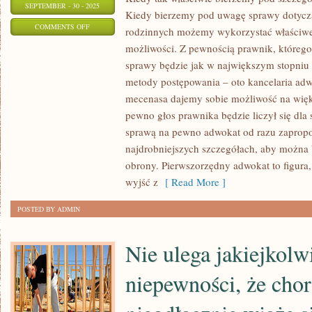
SEPTEMBER - 30 - 2025
Kiedy bierzemy pod uwagę sprawy dotycz
ON
COMMENTS OFF
rodzinnych możemy wykorzystać właściwe
JEŻELI
możliwości. Z pewnością prawnik, któreg
JAKAŚ
sprawy będzie jak w największym stopniu
FIRMA
metody postępowania – oto kancelaria a
CATERINGOWA
mecenasa dajemy sobie możliwość na więk
REKLAMUJE
pewno głos prawnika będzie liczył się dla 
sprawą na pewno adwokat od razu zaprop
SIĘ,
najdrobniejszych szczegółach, aby można 
ŻE
obrony. Pierwszorzędny adwokat to figura,
JEST
wyjść z
[ Read More ]
W
STANIE
POSTED BY ADMIN
UCZYNIĆ
Nie ulega jakiejkolw
niepewności, że cho