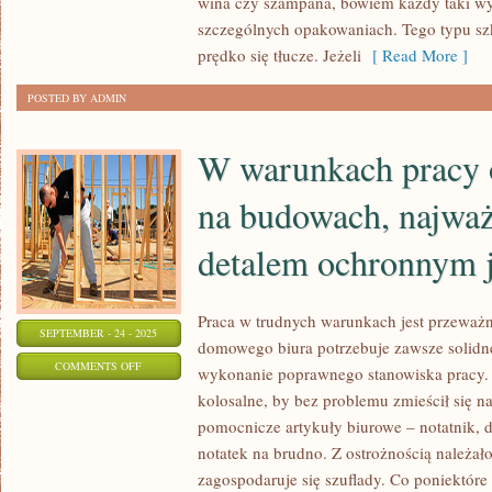
wina czy szampana, bowiem każdy taki w
szczególnych opakowaniach. Tego typu szk
ZNACZNYM
prędko się tłucze. Jeżeli
[ Read More ]
DYSTANSEM
DO
POSTED BY ADMIN
UŻYWANYCH
MEBLI
W warunkach pracy o
na budowach, najwa
detalem ochronnym j
Praca w trudnych warunkach jest przeważ
SEPTEMBER - 24 - 2025
domowego biura potrzebuje zawsze solidn
ON
COMMENTS OFF
wykonanie poprawnego stanowiska pracy. 
W
kolosalne, by bez problemu zmieścił się n
WARUNKACH
pomocnicze artykuły biurowe – notatnik, dł
PRACY
notatek na brudno. Z ostrożnością należał
ODNAJDUJĄCEJ
zagospodaruje się szuflady. Co poniektór