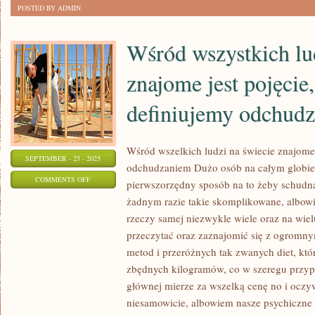
POSTED BY ADMIN
Wśród wszystkich lu
znajome jest pojęcie,
definiujemy odchud
Wśród wszelkich ludzi na świecie znajome 
SEPTEMBER - 25 - 2025
odchudzaniem Dużo osób na całym globie z
ON
COMMENTS OFF
pierwszorzędny sposób na to żeby schudną
WŚRÓD
żadnym razie takie skomplikowane, albow
WSZYSTKICH
rzeczy samej niezwykle wiele oraz na wiel
LUDZI
przeczytać oraz zaznajomić się z ogromnym
NA
metod i przeróżnych tak zwanych diet, któ
ŚWIECIE
zbędnych kilogramów, co w szeregu przypa
głównej mierze za wszelką cenę no i oczy
ZNAJOME
niesamowicie, albowiem nasze psychiczne c
JEST