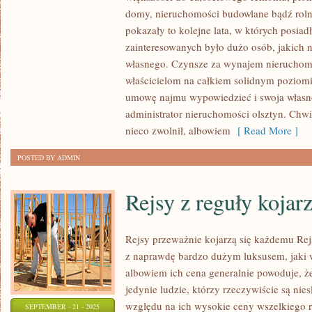
domy, nieruchomości budowlane bądź rolne
JEST
pokazały to kolejne lata, w których posia
CAŁY
zainteresowanych było dużo osób, jakich n
CZAS
własnego. Czynsze za wynajem nieruchomo
W
właścicielom na całkiem solidnym poziomi
MODZIEKILKANAŚCIE
umowę najmu wypowiedzieć i swoja własno
LAT
administrator nieruchomości olsztyn. Chw
TEMU
nieco zwolnił, albowiem
[ Read More ]
WIELU
RODAKÓW
POSTED BY ADMIN
ZAINWESTOWAŁO
SWOJE
Rejsy z reguły kojar
NADMIARY
FINANSOWE
Rejsy przeważnie kojarzą się każdemu Rej
z naprawdę bardzo dużym luksusem, jaki w
albowiem ich cena generalnie powoduje, ż
jedynie ludzie, którzy rzeczywiście są nie
względu na ich wysokie ceny wszelkiego r
SEPTEMBER - 21 - 2025