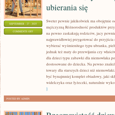
ubierania się
Sweter pewnie jakikolwiek ma obojętnie od
SEPTEMBER - 27 - 2025
mężczyzną Różnorodność produktów przyg
ON
COMMENTS OFF
na pewno zaskakują rodziców, jacy pewnie 
TYLE,
najprawidłowiej przygotować do przyjścia 
ILE
wybierać wyśmienitego typu ubranka, pielu
PRZERÓŻNYCH
jednak też maty do przewijania czy właściw
TYPÓW
dla dzieci typu zabawki dla niemowlaka p
LUDZKIEJ
dostosowane do dziecka. Na pewno znaleź
towary dla starszych dzieci niż niemowlak
OSOBOWOŚCI,
być bynajmniej komplet obiadowy, jaki skła
TYLE
widelczyka oraz łyżeczki, naturalnie wyko
OBCYCH
]
STYLÓW
UBIERANIA
POSTED BY ADMIN
SIĘ
Rzeczywistość dziew