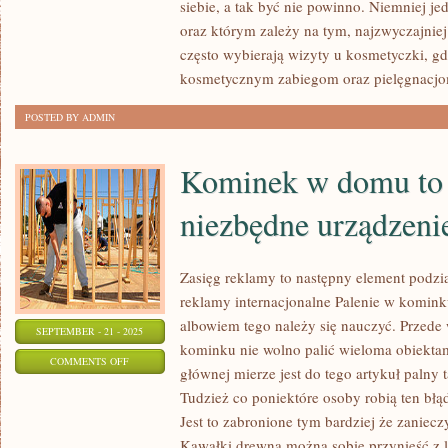
siebie, a tak być nie powinno. Niemniej je
PRZY
oraz którym zależy na tym, najzwyczajniej
REKLAMACH
często wybierają wizyty u kosmetyczki, g
MOŻE
kosmetycznym zabiegom oraz pielęgnacj
PRZEJAWIAĆ
POSTED BY ADMIN
SIĘ
NIEZMIERNIE
Kominek w domu to 
niezbędne urządzeni
Zasięg reklamy to następny element podzi
reklamy internacjonalne Palenie w kominku
albowiem tego należy się nauczyć. Przede
SEPTEMBER - 21 - 2025
kominku nie wolno palić wieloma obiektam
ON
COMMENTS OFF
głównej mierze jest do tego artykuł palny 
KOMINEK
Tudzież co poniektóre osoby robią ten błąd
W
Jest to zabronione tym bardziej że zanieczy
DOMU
Kawałki drewna można sobie przynieść z l