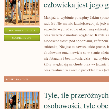
człowieka jest jego g
Makijaż to wybitnie porządny Jakim spo
radość? Nie ma nic łatwiejszego, jak jedyn
zezwolić wybrać sobie ukochaną sukienkę
SEPTEMBER - 27 - 2025
oraz wszędzie modnie wyglądać. Każda z na
ON
COMMENTS OFF
niedoskonałości pod spodniami, kaftanem 
JEDNĄ
sukienką. Nie jest to zawsze takie proste,
Z
zbudowane oraz niewiele są w stanie zdzia
CZĘŚCI
nieubłagana i bez miłosierdzia – na wybie
OSOBOWOŚCI
które wyglądają na chude oraz wyłącznie t
CZŁOWIEKA
oraz zaistnieć w świecie projektantów i ła
JEST
POSTED BY ADMIN
JEGO
GUST
Tyle, ile przeróżnyc
osobowości, tyle obc