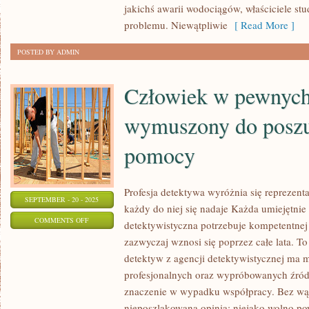
Z
jakichś awarii wodociągów, właściciele stud
TEGO
problemu. Niewątpliwie
[ Read More ]
SPRAWĘ
POSTED BY ADMIN
Człowiek w pewnych 
wymuszony do posz
pomocy
Profesja detektywa wyróżnia się reprezen
SEPTEMBER - 20 - 2025
każdy do niej się nadaje Każda umiejętnie
ON
COMMENTS OFF
detektywistyczna potrzebuje kompetentnej 
CZŁOWIEK
zazwyczaj wznosi się poprzez całe lata. To
W
detektyw z agencji detektywistycznej ma m
PEWNYCH
profesjonalnych oraz wypróbowanych źró
SYTUACJACH
znaczenie w wypadku współpracy. Bez wątp
JEST
nieposzlakowana opinia; niejako wolno pow