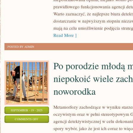
prawidłowego funkcjonowania agencji dete
WYMUSZONY
Warto zaznaczyć, że najlepsze biura detekt
DO
dostarczanie w najwyższym stopniu nieza
POSZUKIWANIA
mają na celu umożliwienie podjęcia strateg
POMOCY
Read More ]
POSTED BY ADMIN
Po porodzie młodą 
niepokoić wiele zac
noworodka
Metamorfozy zachodzące w wyniku starzeni
SEPTEMBER - 19 - 2025
oczywistym oraz w pełni stereotypowym G
ON
COMMENTS OFF
agencji detektywistycznej w celu dokonani
PO
spory wybór, jako że jest ich coraz to więc