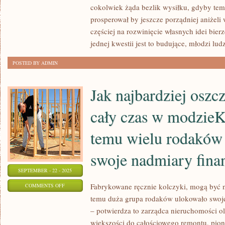
LATA
cokolwiek żąda bezlik wysiłku, gdyby tem
DAJĄ
prosperował by jeszcze porządniej aniżeli 
OBFITY
częściej na rozwinięcie własnych idei bier
ZAKRES
jednej kwestii jest to budujące, młodzi ludz
MOŻLIWOŚCI
POSTED BY ADMIN
Jak najbardziej oszcz
cały czas w modzieKi
temu wielu rodaków
swoje nadmiary fina
SEPTEMBER - 22 - 2025
ON
Fabrykowane ręcznie kolczyki, mogą być n
COMMENTS OFF
temu duża grupa rodaków ulokowało swoje
JAK
– potwierdza to zarządca nieruchomości o
NAJBARDZIEJ
większości do całościowego remontu, pioni
OSZCZĘDZANIE