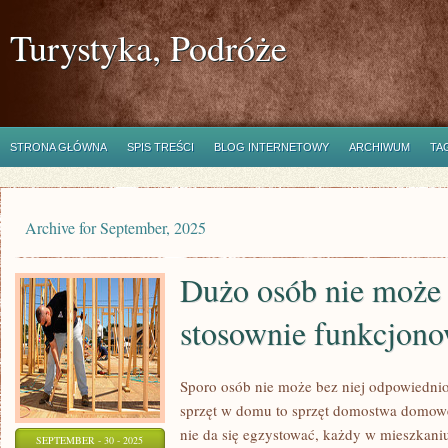
Turystyka, Podróże
STRONA GŁÓWNA
SPIS TREŚCI
BLOG INTERNETOWY
ARCHIWUM
TA
Archive for September, 2025
Dużo osób nie może 
stosownie funkcjon
Sporo osób nie może bez niej odpowiedn
sprzęt w domu to sprzęt domostwa domow
nie da się egzystować, każdy w mieszkani
SEPTEMBER - 30 - 2025