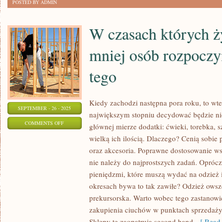
POSTED BY ADMIN
WIELU
W czasach których ż
mniej osób rozpoczy
tego
Kiedy zachodzi następna pora roku, to wte
SEPTEMBER - 26 - 2025
największym stopniu decydować będzie ni
ON
COMMENTS OFF
głównej mierze dodatki: ćwieki, torebka, sz
W
wielką ich ilością. Dlaczego? Cenią sobie
CZASACH
oraz akcesoria. Poprawne dostosowanie w
KTÓRYCH
nie należy do najprostszych zadań. Oprócz 
ŻYJEMY,
pieniędzmi, które muszą wydać na odzież i
CORAZ
okresach bywa to tak zawiłe? Odzież owsz
prekursorska. Warto wobec tego zastanowi
TO
zakupienia ciuchów w punktach sprzedaży
MNIEJ
Sklepy te zaopatrują second hand,
[ Read 
OSÓB