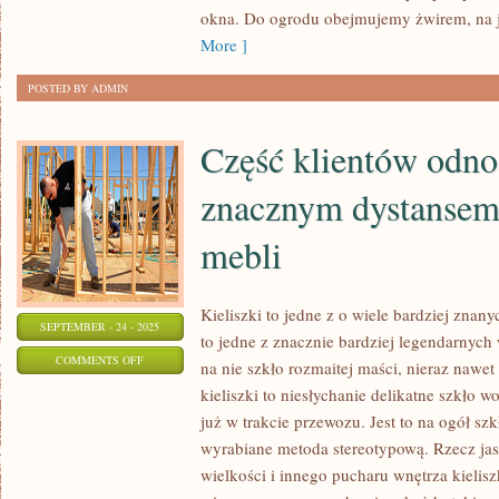
okna. Do ogrodu obejmujemy żwirem, na 
ORAZ
More ]
CENNYCH
BIZNESÓW
POSTED BY ADMIN
Część klientów odnos
znacznym dystansem
mebli
Kieliszki to jedne z o wiele bardziej zna
SEPTEMBER - 24 - 2025
to jedne z znacznie bardziej legendarnych
ON
COMMENTS OFF
na nie szkło rozmaitej maści, nieraz nawe
CZĘŚĆ
kieliszki to niesłychanie delikatne szkło 
KLIENTÓW
już w trakcie przewozu. Jest to na ogół s
ODNOSI
wyrabiane metoda stereotypową. Rzecz jas
SIĘ
wielkości i innego pucharu wnętrza kielis
ZE