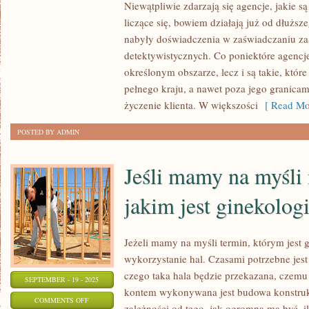
PORODZIE
Niewątpliwie zdarzają się agencje, jakie s
MŁODĄ
liczące się, bowiem działają już od dłużs
MAMĘ
nabyły doświadczenia w zaświadczaniu z
MA
detektywistycznych. Co poniektóre agencje
określonym obszarze, lecz i są takie, które
PRAWO
pełnego kraju, a nawet poza jego granicami,
NIEPOKOIĆ
życzenie klienta. W większości
[ Read Mo
WIELE
ZACHOWAŃ
POSTED BY ADMIN
NOWORODKA
Jeśli mamy na myśli
jakim jest ginekolog
Jeżeli mamy na myśli termin, którym jest 
wykorzystanie hal. Czasami potrzebne jest 
czego taka hala będzie przekazana, czemu 
SEPTEMBER - 19 - 2025
kontem wykonywana jest budowa konstrukc
ON
COMMENTS OFF
zależności od tego, jak ogromna ma być, i