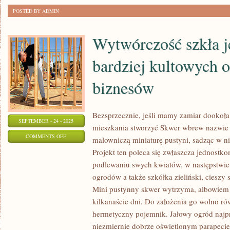
POJĘCIE,
POSTED BY ADMIN
JAKIE
DEFINIUJEMY
Wytwórczość szkła j
ODCHUDZANIEM
bardziej kultowych 
biznesów
Bezsprzecznie, jeśli mamy zamiar dookoła
SEPTEMBER - 24 - 2025
mieszkania stworzyć Skwer wbrew nazwie 
ON
COMMENTS OFF
malowniczą miniaturę pustyni, sadząc w ni
WYTWÓRCZOŚĆ
Projekt ten poleca się zwłaszcza jednostk
SZKŁA
podlewaniu swych kwiatów, w następstwie 
JEST
ogrodów a także szkółka zieliński, cieszy 
JEDNYM
Mini pustynny skwer wytrzyma, albowiem
Z
kilkanaście dni. Do założenia go wolno ró
hermetyczny pojemnik. Jałowy ogród najpr
BARDZIEJ
niezmiernie dobrze oświetlonym parapecie
KULTOWYCH