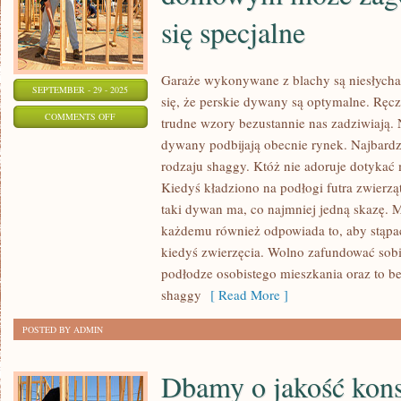
się specjalne
Garaże wykonywane z blachy są niesłych
SEPTEMBER - 29 - 2025
się, że perskie dywany są optymalne. Ręcz
ON
COMMENTS OFF
trudne wzory bezustannie nas zadziwiają. 
NA
dywany podbijają obecnie rynek. Najbardz
KAŻDEJ
rodzaju shaggy. Któż nie adoruje dotykać m
DZIAŁCE
Kiedyś kładziono na podłogi futra zwierząt
LUB
taki dywan ma, co najmniej jedną skazę. 
TEŻ
każdemu również odpowiada to, aby stąpa
kiedyś zwierzęcia. Wolno zafundować sob
W
podłodze osobistego mieszkania oraz to 
OGRODZIE
shaggy
[ Read More ]
DOMOWYM
MOŻE
POSTED BY ADMIN
ZAGOSPODAROWAĆ
SIĘ
Dbamy o jakość konst
SPECJALNE