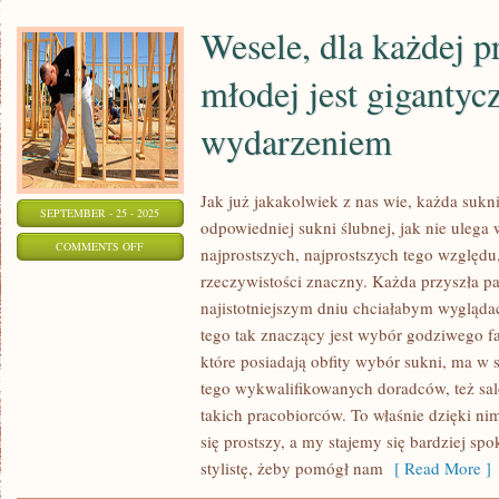
Wesele, dla każdej p
młodej jest giganty
wydarzeniem
Jak już jakakolwiek z nas wie, każda sukn
SEPTEMBER - 25 - 2025
odpowiedniej sukni ślubnej, jak nie ulega 
ON
COMMENTS OFF
najprostszych, najprostszych tego względu,
WESELE,
rzeczywistości znaczny. Każda przyszła 
DLA
najistotniejszym dniu chciałabym wygląda
KAŻDEJ
tego tak znaczący jest wybór godziwego f
PRZYSZŁEJ
które posiadają obfity wybór sukni, ma w
PARY
tego wykwalifikowanych doradców, też sal
takich pracobiorców. To właśnie dzięki n
MŁODEJ
się prostszy, a my stajemy się bardziej s
JEST
stylistę, żeby pomógł nam
[ Read More ]
GIGANTYCZNYM
WYDARZENIEM