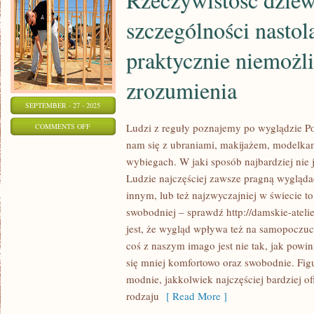
szczególności nastola
praktycznie niemożl
zrozumienia
SEPTEMBER - 27 - 2025
ON
Ludzi z reguły poznajemy po wyglądzie Po
COMMENTS OFF
nam się z ubraniami, makijażem, modelka
RZECZYWISTOŚĆ
wybiegach. W jaki sposób najbardziej nie j
DZIEWCZYN,
Ludzie najczęściej zawsze pragną wygląda
A
innym, lub też najzwyczajniej w świecie to
JUŻ
swobodniej – sprawdź http://damskie-atel
W
jest, że wygląd wpływa też na samopoczuci
SZCZEGÓLNOŚCI
coś z naszym imago jest nie tak, jak powi
NASTOLATEK
się mniej komfortowo oraz swobodnie. Figu
JEST
modnie, jakkolwiek najczęściej bardziej of
PRAKTYCZNIE
rodzaju
[ Read More ]
NIEMOŻLIWY