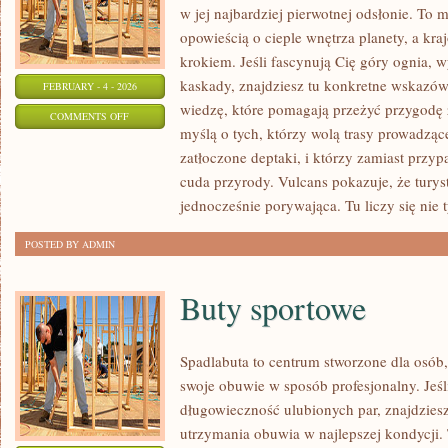
w jej najbardziej pierwotnej odsłonie. To m
opowieścią o cieple wnętrza planety, a kr
krokiem. Jeśli fascynują Cię góry ognia, 
kaskady, znajdziesz tu konkretne wskazówk
FEBRUARY - 4 - 2026
wiedzę, które pomagają przeżyć przygodę 
ON
COMMENTS OFF
myślą o tych, którzy wolą trasy prowadzące
BAGNA
zatłoczone deptaki, i którzy zamiast przy
I
cuda przyrody. Vulcans pokazuje, że tury
MOKRADŁA
jednocześnie porywająca. Tu liczy się nie 
POSTED BY ADMIN
Buty sportowe
Spadlabuta to centrum stworzone dla osób,
swoje obuwie w sposób profesjonalny. Jeśl
długowieczność ulubionych par, znajdziesz
utrzymania obuwia w najlepszej kondycji.