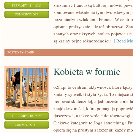
zrozumieć francuską kulturę i mówić pewnie
FEBRUARY - 11 - 2026
zbudowane właśnie na tym dwuosiowym pod
ON
COMMENTS OFF
poza utartym szlakiem i Francja. W centrum 
FRANCUSKA
opisana praktycznie, ale też obrazowo. Znaj
POPKULTURA
znanych oraz ukrytych. stolica pojawia si
są krainy pełne różnorodności:
[ Read Mor
POSTED BY ADMIN
Kobieta w formie
o2fit.pl to centrum aktywności, które łąc
zmiany sylwetki i stylu życia. To miejsce 
trenować skuteczniej, a jednocześnie nie l
znajdziesz treści, które pomagają popraw
tłuszczową, a także wrócić do równowagi —
FEBRUARY - 10 - 2026
Ciekawe kategorie to Joga i stretching i Fit
ON
COMMENTS OFF
opiera się na prostym założeniu: każdy moż
KOBIETA