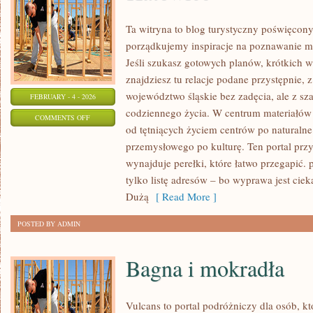
Ta witryna to blog turystyczny poświęcony
porządkujemy inspiracje na poznawanie mi
Jeśli szukasz gotowych planów, krótkich 
znajdziesz tu relacje podane przystępnie,
województwo śląskie bez zadęcia, ale z sz
FEBRUARY - 4 - 2026
codziennego życia. W centrum materiałów 
ON
COMMENTS OFF
od tętniących życiem centrów po naturalne
KATOWICE
przemysłowego po kulturę. Ten portal przyb
wynajduje perełki, które łatwo przegapić. p
tylko listę adresów – bo wyprawa jest cie
Dużą
[ Read More ]
POSTED BY ADMIN
Bagna i mokradła
Vulcans to portal podróżniczy dla osób, k