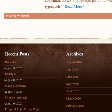
zbiorniku. Akwa-Pro opisuje, jak zbudować 
typowych
[ Read More ]
POSTED BY ADMIN
Recent Posts
Archives
Holandia
August 2026
August 9, 2026
July 2026
Dietetyka
June 2026
August 8, 2026
May 2026
Stawy i kończyny
April 2026
August 7, 2026
Miłosne Inspiracje
March 2026
August 6, 2026
February 2026
Postprodukcja i Edycja Zdjęć