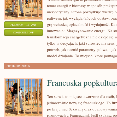
temat energii z biomasy w sposób praktycz
merytoryczny. Strona porządkuje wiedzę o
paliwem, jak wygląda łańcuch dostaw, or
grę wchodzą opłacalność i wydajność. Kate
FEBRUARY - 12 - 2026
innowacje i Magazynowanie energii. Na str
ON
COMMENTS OFF
transformacja energetyczna nie dzieje się 
ENERGIA
tylko w decyzjach: jaki surowiec ma sens, 
SŁONECZNA
potrzeb, jak ocenić parametry paliwa, i ja
model działania. To miejsce, które pomaga
POSTED BY ADMIN
Francuska popkultur
Ten serwis to miejsce stworzone dla osób, 
jednocześnie uczą się francuskiego. To f
po kraju nad Sekwaną oraz opanowywania 
rozmowach z Francuzami. Jeśli szukasz po