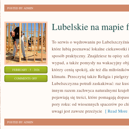
POSTED BY ADMIN
Lubelskie na mapie 
To serwis o wędrowaniu po Lubelszczyźnie
które lubią poznawać lokalne ciekawostki
sposób praktyczny. Znajdziesz tu opisy szl
wypad, a także pomysły na wakacyjny obja
którzy cenią spokój, ale też dla miłośnikó
FEBRUARY - 5 - 2026
klimatu. Przeczytaj także Religia i pielgrz
ON
COMMENTS OFF
Lubelszczyzna potrafi zaskakiwać: raz kus
LUBELSKIE
innym razem zachwyca naturalnymi krajobr
NA
pojawiają się treści, które pomagają dopa
MAPIE
pory roku: od wiosennych spacerów po ch
FILMOWEJ
uwagi jest zawsze przeżycie
[ Read More 
POSTED BY ADMIN