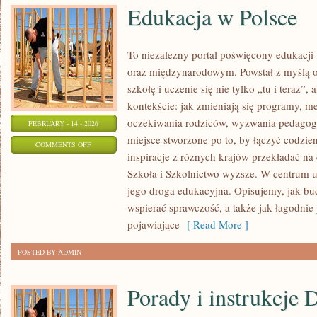
Edukacja w Polsce
To niezależny portal poświęcony edukacji
oraz międzynarodowym. Powstał z myślą o
szkołę i uczenie się nie tylko „tu i teraz”
kontekście: jak zmieniają się programy, m
oczekiwania rodziców, wyzwania pedagogó
FEBRUARY - 14 - 2026
miejsce stworzone po to, by łączyć codzien
ON
COMMENTS OFF
inspiracje z różnych krajów przekładać na
EDUKACJA
Szkoła i Szkolnictwo wyższe. W centrum uw
W
jego droga edukacyjna. Opisujemy, jak bu
POLSCE
wspierać sprawczość, a także jak łagodnie
pojawiające
[ Read More ]
POSTED BY ADMIN
Porady i instrukcje 