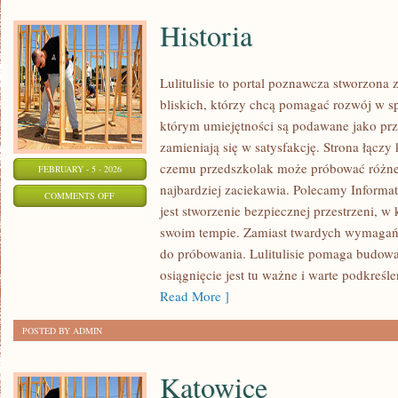
Historia
Lulitulisie to portal poznawcza stworzona
bliskich, którzy chcą pomagać rozwój w sp
którym umiejętności są podawane jako prz
zamieniają się w satysfakcję. Strona łączy 
czemu przedszkolak może próbować różne ś
FEBRUARY - 5 - 2026
najbardziej zaciekawia. Polecamy Informat
ON
COMMENTS OFF
jest stworzenie bezpiecznej przestrzeni, 
HISTORIA
swoim tempie. Zamiast twardych wymagań,
do próbowania. Lulitulisie pomaga budow
osiągnięcie jest tu ważne i warte podkreślen
Read More ]
POSTED BY ADMIN
Katowice