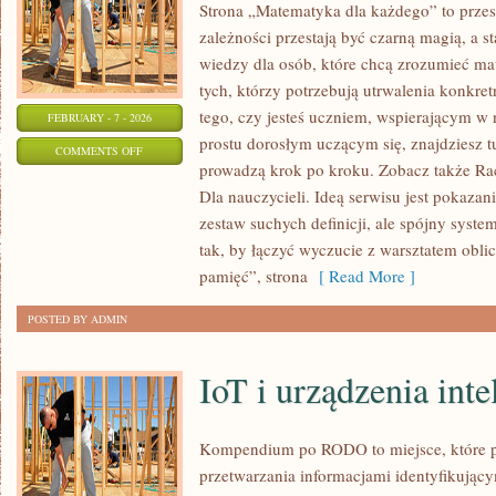
Strona „Matematyka dla każdego” to przes
zależności przestają być czarną magią, a s
wiedzy dla osób, które chcą zrozumieć ma
tych, którzy potrzebują utrwalenia konkre
tego, czy jesteś uczniem, wspierającym w 
FEBRUARY - 7 - 2026
prostu dorosłym uczącym się, znajdziesz 
ON
COMMENTS OFF
prowadzą krok po kroku. Zobacz także R
HISTORIA
Dla nauczycieli. Ideą serwisu jest pokazan
MATEMATYKI
zestaw suchych definicji, ale spójny syste
tak, by łączyć wyczucie z warsztatem obli
pamięć”, strona
[ Read More ]
POSTED BY ADMIN
IoT i urządzenia inte
Kompendium po RODO to miejsce, które 
przetwarzania informacjami identyfikują