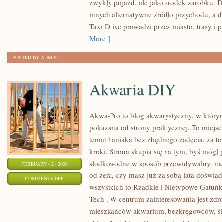
zwykły pojazd, ale jako środek zarobku. Dl
innych alternatywne źródło przychodu, a d
Taxi Drive prowadzi przez miasto, trasy i 
More ]
POSTED BY ADMIN
Akwaria DIY
Akwa-Pro to blog akwarystyczny, w którym
pokazana od strony praktycznej. To miejsc
temat baniaka bez zbędnego zadęcia, za t
kroki. Strona skupia się na tym, byś móg
słodkowodne w sposób przewidywalny, niez
FEBRUARY - 2 - 2026
od zera, czy masz już za sobą lata doświa
ON
COMMENTS OFF
wszystkich to Rzadkie i Nietypowe Gatunk
AKWARIA
Tech . W centrum zainteresowania jest zd
DIY
mieszkańców akwarium, bezkręgowców, śl