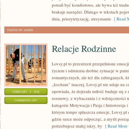
W
potrafi być komfortowe, ale bywa też trud
KLASIE
brakuje narzędzi. Dlatego w tekstach pojaw
dnia, priorytetyzację, utrzymanie
[ Read M
POSTED BY ADMIN
Relacje Rodzinne
Lovsy.pl to przestrzeń przepełnione emocj
życiem i odmienia drobne sytuacje w pamią
romantycznych, ale też dla zabieganych, k
„kocham” inaczej. Lovsy.pl nie udaje na c
opowiada, że dojrzała miłość buduje się z 
FEBRUARY - 5 - 2026
rozmowy, z wybaczania i z wdzięczności n
ON
COMMENTS OFF
kategorie Motywacja i Pasja i Introwersja 
RELACJE
którym tempo spłaszcza emocje, Lovsy.pl d
RODZINNE
gdzie serce może odpocząć, a myśli porzą
potrzebujesz małej iskry, by
[ Read More 