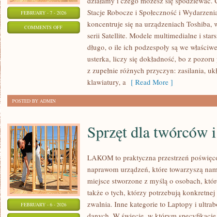
działamy i czego możesz się spodziewać. 
Stacje Robocze i Społeczność i Wydarzenia
FEBRUARY - 7 - 2026
koncentruje się na urządzeniach Toshiba, 
ON
COMMENTS OFF
serii Satellite. Modele multimedialne i sta
BENCH-
długo, o ile ich podzespoły są we właściwe
MARKI
usterka, liczy się dokładność, bo z pozo
I
z zupełnie różnych przyczyn: zasilania, uk
METODOLOGIA
klawiatury, a
[ Read More ]
TESTÓW
POSTED BY ADMIN
Sprzęt dla twórców i
LAKOM to praktyczna przestrzeń poświęc
naprawom urządzeń, które towarzyszą nam
miejsce stworzone z myślą o osobach, któ
także o tych, którzy potrzebują konkretn
zwalnia. Inne kategorie to Laptopy i ultr
FEBRUARY - 6 - 2026
danych. W świecie, w którym specyfikacje