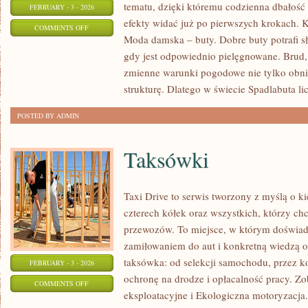
tematu, dzięki któremu codzienna dbałość o
FEBRUARY - 3 - 2026
efekty widać już po pierwszych krokach. K
ON
COMMENTS OFF
Moda damska – buty. Dobre buty potrafi słu
BUTY
gdy jest odpowiednio pielęgnowane. Brud, 
SPORTOWE
zmienne warunki pogodowe nie tylko obniża
strukturę. Dlatego w świecie Spadlabuta lic
POSTED BY ADMIN
Taksówki
Taxi Drive to serwis tworzony z myślą o k
czterech kółek oraz wszystkich, którzy chc
przewozów. To miejsce, w którym doświadc
zamiłowaniem do aut i konkretną wiedzą o
taksówka: od selekcji samochodu, przez k
FEBRUARY - 3 - 2026
ochronę na drodze i opłacalność pracy. Zo
ON
COMMENTS OFF
eksploatacyjne i Ekologiczna motoryzacja. 
TAKSÓWKI