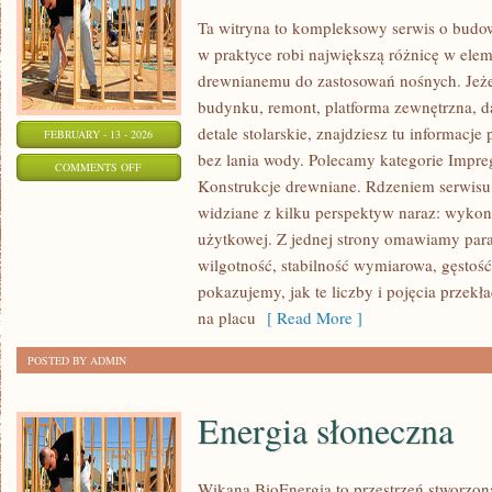
Ta witryna to kompleksowy serwis o budo
w praktyce robi największą różnicę w ele
drewnianemu do zastosowań nośnych. Jeżel
budynku, remont, platforma zewnętrzna, d
detale stolarskie, znajdziesz tu informacj
FEBRUARY - 13 - 2026
bez lania wody. Polecamy kategorie Impre
ON
COMMENTS OFF
Konstrukcje drewniane. Rdzeniem serwisu 
PORADY
widziane z kilku perspektyw naraz: wykona
I
użytkowej. Z jednej strony omawiamy para
INSTRUKCJE
wilgotność, stabilność wymiarowa, gęstość
DIY
pokazujemy, jak te liczby i pojęcia przekł
na placu
[ Read More ]
POSTED BY ADMIN
Energia słoneczna
Wikana BioEnergia to przestrzeń stworzona