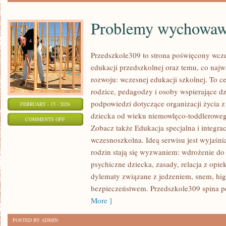
Problemy wychowaw
Przedszkole309 to strona poświęcony wcze
edukacji przedszkolnej oraz temu, co najw
rozwoju: wczesnej edukacji szkolnej. To 
rodzice, pedagodzy i osoby wspierające dz
podpowiedzi dotyczące organizacji życia 
FEBRUARY - 15 - 2026
dziecka od wieku niemowlęco-toddlerowego
ON
COMMENTS OFF
Zobacz także Edukacja specjalna i integra
PROBLEMY
wczesnoszkolna. Ideą serwisu jest wyjaśni
WYCHOWAWCZE
rodzin stają się wyzwaniem: wdrożenie do
psychiczne dziecka, zasady, relacja z opi
dylematy związane z jedzeniem, snem, hig
bezpieczeństwem. Przedszkole309 spina pe
More ]
POSTED BY ADMIN