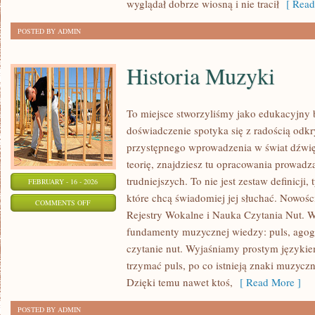
wyglądał dobrze wiosną i nie tracił
[ Read
POSTED BY ADMIN
Historia Muzyki
To miejsce stworzyliśmy jako edukacyjny
doświadczenie spotyka się z radością odkr
przystępnego wprowadzenia w świat dźwi
teorię, znajdziesz tu opracowania prowadz
trudniejszych. To nie jest zestaw definicji,
FEBRUARY - 16 - 2026
które chcą świadomiej jej słuchać. Nowośc
ON
COMMENTS OFF
Rejestry Wokalne i Nauka Czytania Nut. W
HISTORIA
fundamenty muzycznej wiedzy: puls, agogi
MUZYKI
czytanie nut. Wyjaśniamy prostym językiem
trzymać puls, po co istnieją znaki muzyczn
Dzięki temu nawet ktoś,
[ Read More ]
POSTED BY ADMIN