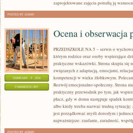
zaprojektowane zajęcia potrafią ją wzmoc
POSTED BY ADMIN
Ocena i obserwacja 
PRZEDSZKOLE NA 5 – serwis o wychowan
którym rodzice oraz osoby wspierające dz
praktyczne wskazówki. Strona skupia się n
związanych z adaptacją, emocjami, relac
kompetencji w wieku żłobkowym. Polecam
FEBRUARY - 9 - 2026
Rozwój emocjonalno-społeczny. Strona nie j
ON
COMMENTS OFF
praktyczny przewodnik po tym, jak wspiera
OCENA
płacz, gdy w domu następuje spadek kontr
I
albo kiedy trzeba nazwać trudną sytuację:
OBSERWACJA
jest porządkować myśli dorosłym i jednoc
POSTĘPÓW
najważniejsze: zaufanie, zaradność, współ
POSTED BY ADMIN