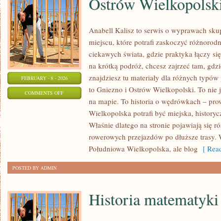
Ostrów Wielkopolsk
Anabell Kalisz to serwis o wyprawach sku
miejscu, które potrafi zaskoczyć różnorodn
ciekawych świata, gdzie praktyka łączy się 
na krótką podróż, chcesz zajrzeć tam, gdzi
znajdziesz tu materiały dla różnych typó
FEBRUARY - 8 - 2026
to Gniezno i Ostrów Wielkopolski. To nie 
ON
COMMENTS OFF
na mapie. To historia o wędrówkach – pro
OSTRÓW
Wielkopolska potrafi być miejska, historyc
WIELKOPOLSKI
Właśnie dlatego na stronie pojawiają się 
rowerowych przejazdów po dłuższe trasy. 
Południowa Wielkopolska, ale blog
[ Read
POSTED BY ADMIN
Historia matematyki