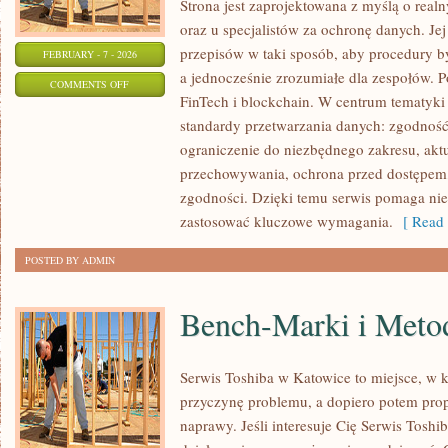
Strona jest zaprojektowana z myślą o realn
oraz u specjalistów za ochronę danych. Jej c
przepisów w taki sposób, aby procedury b
FEBRUARY - 7 - 2026
a jednocześnie zrozumiałe dla zespołów. P
ON
COMMENTS OFF
FinTech i blockchain. W centrum tematyki
IOT
standardy przetwarzania danych: zgodność
I
ograniczenie do niezbędnego zakresu, akt
URZĄDZENIA
przechowywania, ochrona przed dostępem,
INTELIGENTNE
zgodności. Dzięki temu serwis pomaga nie 
zastosować kluczowe wymagania.
[ Read 
POSTED BY ADMIN
Bench-Marki i Meto
Serwis Toshiba w Katowice to miejsce, w
przyczynę problemu, a dopiero potem pro
naprawy. Jeśli interesuje Cię Serwis Toshi