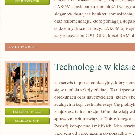
ON
COMMENTS OFF
LAKOM stawia na zrozumiałość i wiarygod
SPRZĘT
sloganów dostajesz konkret: sprawdzenia,
DLA
oraz rekomendacje, które pomagają dopasow
TWÓRCÓW
codziennych scenariuszy. LAKOM opisuje d
I
cały ekosystem: CPU, GPU, kości RAM, d
AI
POSTED BY ADMIN
Technologie w klasi
ten serwis to portal edukacyjny, który por
się w modelu szkoły zdalnej. To miejsce s
opiekunach oraz nauczycielach, którzy c
zdalnych lekcji. Jeśli interesuje Cię prakt
znajdziesz tu instrukcje, które ułatwiają
FEBRUARY - 6 - 2026
sprawdzonych rozwiązań. Dobre kategorie
ON
COMMENTS OFF
Rozwój kompetencji miękkich. Idea serwis
TECHNOLOGIE
przejściu od przeciążenia do porządku w e