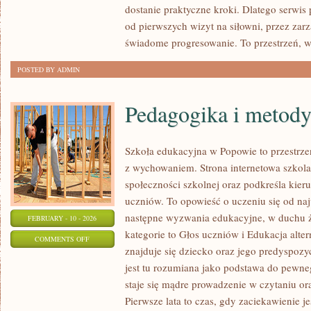
dostanie praktyczne kroki. Dlatego serwis
W
od pierwszych wizyt na siłowni, przez zar
FORMIE
świadome progresowanie. To przestrzeń, w
POSTED BY ADMIN
Pedagogika i metod
Szkoła edukacyjna w Popowie to przestrzeń
z wychowaniem. Strona internetowa szkola
społeczności szkolnej oraz podkreśla kieru
uczniów. To opowieść o uczeniu się od naj
następne wyzwania edukacyjne, w duchu ż
FEBRUARY - 10 - 2026
kategorie to Głos uczniów i Edukacja alte
ON
COMMENTS OFF
znajduje się dziecko oraz jego predyspoz
PEDAGOGIKA
jest tu rozumiana jako podstawa do pewne
I
staje się mądre prowadzenie w czytaniu o
METODYKA
Pierwsze lata to czas, gdy zaciekawienie j