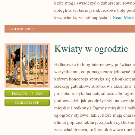
które mogą świadczyć o zaburzeniu równo
ZABURZENIA
dolegliwości takie jak skurczowe bóle pod
krwawienia, zespół napięcia
[ Read More 
POSTED BY ADMIN
Kwiaty w ogrodzie
Hellerówka to blog internetowy poświęc
wszystkiemu, co pomaga zaprojektować pi
którym koncepcja spotyka się z konkrete
selekcję gatunków, surowców i akcentów. Je
prostota, rustykalna naturalność albo ogród
FEBRUARY - 17 - 2026
podpowiedzi, jak przełożyć styl na zwykł
ON
COMMENTS OFF
miejskie i balkony i Ogrody miejskie i ba
KWIATY
są ogrody stylowe: takie, które mają char
W
klimat poprzez fakturę, zapach i cykliczn
OGRODZIE
zestawiać drzewa, rośliny okrywowe oraz 