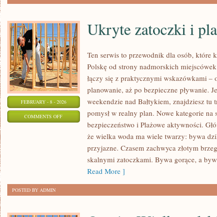
Ukryte zatoczki i pla
Ten serwis to przewodnik dla osób, które 
Polskę od strony nadmorskich miejscówek.
łączy się z praktycznymi wskazówkami – 
planowanie, aż po bezpieczne pływanie. J
weekendzie nad Bałtykiem, znajdziesz tu t
FEBRUARY - 8 - 2026
pomysł w realny plan. Nowe kategorie na s
ON
COMMENTS OFF
bezpieczeństwo i Plażowe aktywności. Głów
UKRYTE
że wielka woda ma wiele twarzy: bywa dziki
ZATOCZKI
przyjazne. Czasem zachwyca złotym brzeg
I
skalnymi zatoczkami. Bywa gorące, a byw
PLAŻE
Read More ]
„SECRET
SPOT”
POSTED BY ADMIN