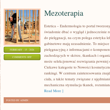
Mezoterapia
Estetica – Endermologia to portal tworzon
świadomie dbać o wygląd i jednocześnie ro
do pielęgnacji, na czym polega estetyka l
gabinetowe mają uzasadnienie. To miejsce
pielęgnacyjną z informacjami o kompone
FEBRUARY - 15 - 2026
zachodzących w skórze, tkankach i organi
ON
COMMENTS OFF
może selekcjonować rozwiązania pewniej o
MEZOTERAPIA
Ciekawe kategorie to Nowości kosmetyczn
rankingi. W centrum zainteresowania znajdu
ciała, a także tematy związane z ujędrnia
mechaniczna stymulacja tkanek, rozumiana
Read More ]
POSTED BY ADMIN