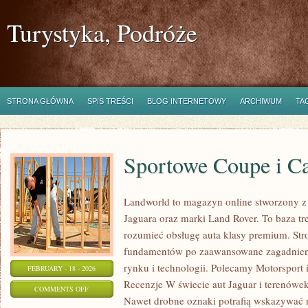
Turystyka, Podróże
STRONA GŁÓWNA
SPIS TREŚCI
BLOG INTERNETOWY
ARCHIWUM
TA
Sportowe Coupe i C
Landworld to magazyn online stworzony z
Jaguara oraz marki Land Rover. To baza treś
rozumieć obsługę auta klasy premium. Str
fundamentów po zaawansowane zagadnienia
rynku i technologii. Polecamy Motorsport i
FEBRUARY - 18 - 2026
Recenzje W świecie aut Jaguar i terenówek
ON
COMMENTS OFF
Nawet drobne oznaki potrafią wskazywać 
SPORTOWE