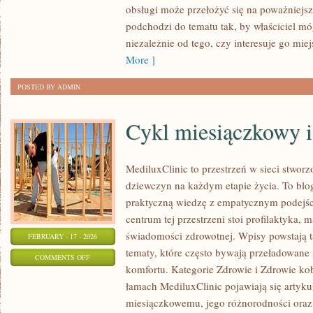
obsługi może przełożyć się na poważniejs
COUPE
podchodzi do tematu tak, by właściciel m
I
niezależnie od tego, czy interesuje go miej
CABRIO
More ]
POSTED BY ADMIN
Cykl miesiączkowy i
MediluxClinic to przestrzeń w sieci stwor
dziewczyn na każdym etapie życia. To blog
praktyczną wiedzę z empatycznym podejśc
centrum tej przestrzeni stoi profilaktyka
świadomości zdrowotnej. Wpisy powstają 
FEBRUARY - 17 - 2026
tematy, które często bywają przeładowane 
ON
COMMENTS OFF
komfortu. Kategorie Zdrowie i Zdrowie ko
CYKL
łamach MediluxClinic pojawiają się artyk
MIESIĄCZKOWY
miesiączkowemu, jego różnorodności oraz 
I