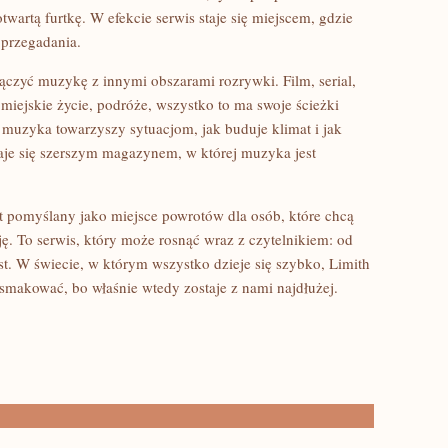
twartą furtkę. W efekcie serwis staje się miejscem, gdzie
 przegadania.
czyć muzykę z innymi obszarami rozrywki. Film, serial,
, miejskie życie, podróże, wszystko to ma swoje ścieżki
muzyka towarzyszy sytuacjom, jak buduje klimat i jak
aje się szerszym magazynem, w której muzyka jest
st pomyślany jako miejsce powrotów dla osób, które chcą
sję. To serwis, który może rosnąć wraz z czytelnikiem: od
t. W świecie, w którym wszystko dzieje się szybko, Limith
makować, bo właśnie wtedy zostaje z nami najdłużej.