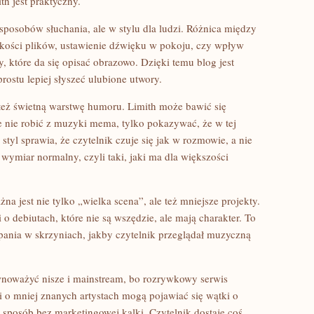
h jest praktyczny.
 sposobów słuchania, ale w stylu dla ludzi. Różnica między
akości plików, ustawienie dźwięku w pokoju, czy wpływ
, które da się opisać obrazowo. Dzięki temu blog jest
prostu lepiej słyszeć ulubione utwory.
ż świetną warstwę humoru. Limith może bawić się
e nie robić z muzyki mema, tylko pokazywać, że w tej
 styl sprawia, że czytelnik czuje się jak w rozmowie, a nie
ymiar normalny, czyli taki, jaki ma dla większości
a jest nie tylko „wielka scena”, ale też mniejsze projekty.
o debiutach, które nie są wszędzie, ale mają charakter. To
pania w skrzyniach, jakby czytelnik przeglądał muzyczną
wnoważyć nisze i mainstream, bo rozrywkowy serwis
i o mniej znanych artystach mogą pojawiać się wątki o
 sposób bez marketingowej kalki. Czytelnik dostaje coś