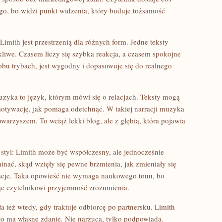
o, bo widzi punkt widzenia, który buduje tożsamość
Limith jest przestrzenią dla różnych form. Jedne teksty
liwe. Czasem liczy się szybka reakcja, a czasem spokojne
 obu trybach, jest wygodny i dopasowuje się do realnego
zyka to język, którym mówi się o relacjach. Teksty mogą
 motywację, jak pomaga odetchnąć. W takiej narracji muzyka
towarzyszem. To wciąż lekki blog, ale z głębią, która pojawia
tyl: Limith może być współczesny, ale jednocześnie
nać, skąd wzięły się pewne brzmienia, jak zmieniały się
iracje. Taka opowieść nie wymaga naukowego tonu, bo
ąc czytelnikowi przyjemność zrozumienia.
też wtedy, gdy traktuje odbiorcę po partnersku. Limith
to ma własne zdanie. Nie narzuca, tylko podpowiada.