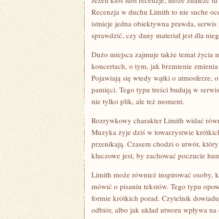
Jeżeli ktoś lubi recenzje, może znaleźć tu
Recenzja w duchu Limith to nie suche oc
istnieje jedna obiektywna prawda, serwis
sprawdzić, czy dany materiał jest dla nie
Dużo miejsca zajmuje także temat życia
koncertach, o tym, jak brzmienie zmienia
Pojawiają się wtedy wątki o atmosferze, o
pamięci. Tego typu treści budują w serwi
nie tylko plik, ale też moment.
Rozrywkowy charakter Limith widać równi
Muzyka żyje dziś w towarzystwie krótkic
przenikają. Czasem chodzi o utwór, któ
kluczowe jest, by zachować poczucie hum
Limith może również inspirować osoby, k
mówić o pisaniu tekstów. Tego typu opo
formie krótkich porad. Czytelnik dowiadu
odbiór, albo jak układ utworu wpływa na e