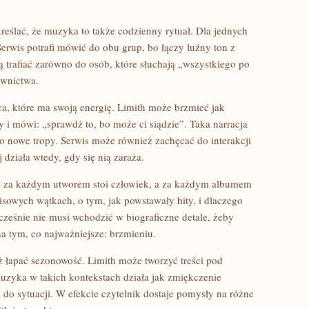
reślać, że muzyka to także codzienny rytuał. Dla jednych
erwis potrafi mówić do obu grup, bo łączy luźny ton z
ą trafiać zarówno do osób, które słuchają „wszystkiego po
awnictwa.
a, które ma swoją energię. Limith może brzmieć jak
i mówi: „sprawdź to, bo może ci siądzie”. Taka narracja
 po nowe tropy. Serwis może również zachęcać do interakcji
działa wtedy, gdy się nią zaraża.
bo za każdym utworem stoi człowiek, a za każdym albumem
isowych wątkach, o tym, jak powstawały hity, i dlaczego
cześnie nie musi wchodzić w biograficzne detale, żeby
na tym, co najważniejsze: brzmieniu.
ż łapać sezonowość. Limith może tworzyć treści pod
zyka w takich kontekstach działa jak zmiękczenie
 do sytuacji. W efekcie czytelnik dostaje pomysły na różne