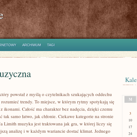
e
ERNETOWY
ARCHIWUM
TAGI
Muzyczna
Kale
który powstał z myślą o czytelnikach szukających oddechu
M
ą rozumieć trendy. To miejsce, w którym rytmy spotykają się
 z ikonami. Całość ma charakter bez nadęcia, dzięki czemu
3
tać tak samo łatwo, jak chłonie. Ciekawe kategorie na stronie
10
a Limith muzyka jest traktowana jak gra, w której liczy się
17
ejszą analizę i w każdym wariancie dostać klimat. Jednego
24