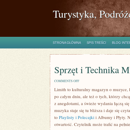
Turystyka, Podróż
STRONA GŁÓWNA
SPIS TREŚCI
BLOG INT
Sprzęt i Technika 
ON
COMMENTS OFF
SPRZĘT
Limith to kulturalny magazyn o muzyce, 
I
TECHNIKA
po całym dniu, ale też o tych, którzy chc
MUZYCZNA
z anegdotami, a świeże wydania łączą się
muzyka staje się tu bliższa i daje się czy
to
Playlisty i Polecajki
i Albumy i Płyty. N
otwartość. Czytelnik może trafić na pełni