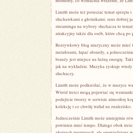
momenty, co wzmacnia wrażenie, że Limit
Limith może też poruszać temat sprzętu i
słuchawkami a głośnikami, sens dobrej j
streamingu na wybory słuchacza to tematy
atrakcyjny także dla osób, które chcą po 
Rozrywkowy blog muzyczny może mieć te
metaforami, łapać absurdy, a jednocześni
branży jest miejsce na luźną energię. Taki
jak na wykładzie. Muzyka zyskuje wtedy w
słuchaczy.
Limith może podkreślać, że w muzyce ważn
Wśród treści mogą pojawiać się wzmianki 
podejście tworzy w serwisie atmosferę ko
kolekcję i co chwilę trafiał na znalezisko.
Jednocześnie Limith może umiejętnie ró
powinien mieć tempo. Dlatego obok treśc
głośnych premierach, ale opowiedziane w