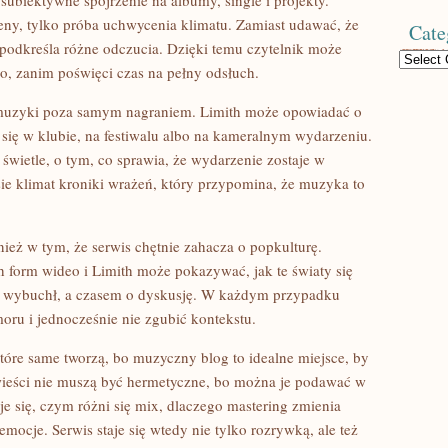
 subiektywne spojrzenie na albumy, single i projekty.
eny, tylko próba uchwycenia klimatu. Zamiast udawać, że
Cate
 podkreśla różne odczucia. Dzięki temu czytelnik może
Categories
go, zanim poświęci czas na pełny odsłuch.
 muzyki poza samym nagraniem. Limith może opowiadać o
 się w klubie, na festiwalu albo na kameralnym wydarzeniu.
 świetle, o tym, co sprawia, że wydarzenie zostaje w
sie klimat kroniki wrażeń, który przypomina, że muzyka to
eż w tym, że serwis chętnie zahacza o popkulturę.
h form wideo i Limith może pokazywać, jak te światy się
ry wybuchł, a czasem o dyskusję. W każdym przypadku
oru i jednocześnie nie zgubić kontekstu.
tóre same tworzą, bo muzyczny blog to idealne miejsce, by
wieści nie muszą być hermetyczne, bo można je podawać w
je się, czym różni się mix, dlaczego mastering zmienia
mocje. Serwis staje się wtedy nie tylko rozrywką, ale też