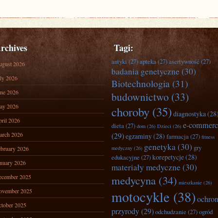
rchives
Tagi:
antyki
(27)
apteka
(27)
asertywność
(27)
ugust 2026
badania genetyczne
(30)
ly 2026
Biotechnologia
(31)
ne 2026
budownictwo
(33)
ay 2026
choroby
(35)
diagnostyka
(28
ril 2026
e-commerc
dieta
(27)
dom
(26)
Dzieci
(26)
arch 2026
(29)
egzaminy
(28)
farmacja
(27)
fitness
genetyka
(30)
gry
bruary 2026
medyczny
(26)
korepetycje
(28)
edukacyjne
(27)
nuary 2026
materiały medyczne
(30)
ecember 2025
medycyna
(34)
mieszkanie
(26)
ovember 2025
motocykle
(38)
ochro
tober 2025
przyrody
(29)
odchudzanie
(27)
ogród