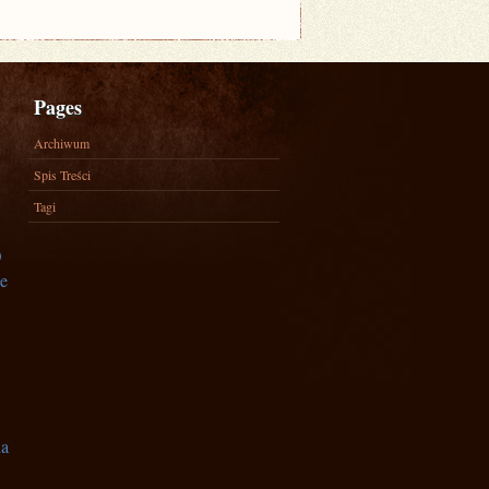
Pages
Archiwum
Spis Treści
Tagi
)
e
na