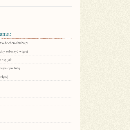
ama:
www.bochen-chleba.pl
 aby zobaczyć więcej
 się, jak
ełen opis tutaj
więcej