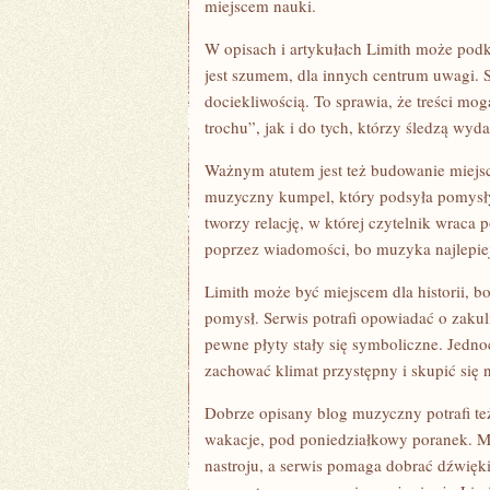
miejscem nauki.
W opisach i artykułach Limith może podk
jest szumem, dla innych centrum uwagi. S
dociekliwością. To sprawia, że treści mog
trochu”, jak i do tych, którzy śledzą wyd
Ważnym atutem jest też budowanie miejsc
muzyczny kumpel, który podsyła pomysły 
tworzy relację, w której czytelnik wraca
poprzez wiadomości, bo muzyka najlepiej 
Limith może być miejscem dla historii, 
pomysł. Serwis potrafi opowiadać o zakul
pewne płyty stały się symboliczne. Jedno
zachować klimat przystępny i skupić się 
Dobrze opisany blog muzyczny potrafi te
wakacje, pod poniedziałkowy poranek. Mu
nastroju, a serwis pomaga dobrać dźwięki