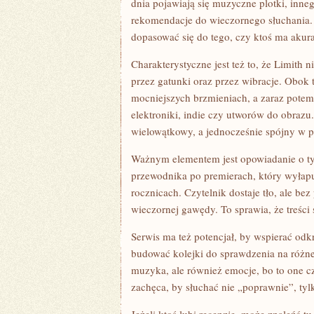
dnia pojawiają się muzyczne plotki, inne
rekomendacje do wieczornego słuchania. T
dopasować się do tego, czy ktoś ma akura
Charakterystyczne jest też to, że Limith 
przez gatunki oraz przez wibracje. Obok
mocniejszych brzmieniach, a zaraz potem 
elektroniki, indie czy utworów do obrazu.
wielowątkowy, a jednocześnie spójny w pod
Ważnym elementem jest opowiadanie o tym,
przewodnika po premierach, który wyłap
rocznicach. Czytelnik dostaje tło, ale be
wieczornej gawędy. To sprawia, że treści s
Serwis ma też potencjał, by wspierać od
budować kolejki do sprawdzenia na różne 
muzyka, ale również emocje, bo to one c
zachęca, by słuchać nie „poprawnie”, ty