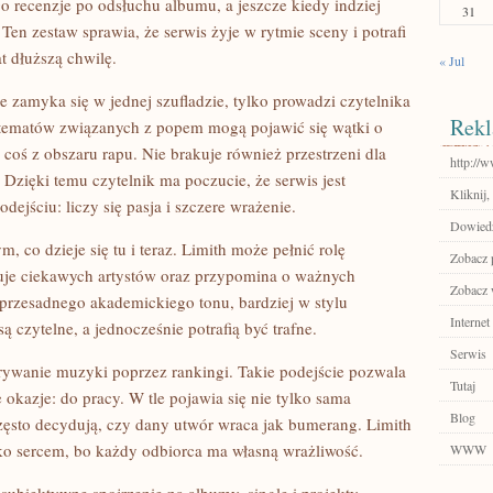
go recenzje po odsłuchu albumu, a jeszcze kiedy indziej
31
en zestaw sprawia, że serwis żyje w rytmie sceny i potrafi
t dłuższą chwilę.
« Jul
nie zamyka się w jednej szufladzie, tylko prowadzi czytelnika
Rekl
 tematów związanych z popem mogą pojawić się wątki o
coś z obszaru rapu. Nie brakuje również przestrzeni dla
http://
 Dzięki temu czytelnik ma poczucie, że serwis jest
Kliknij,
ejściu: liczy się pasja i szczere wrażenie.
Dowiedz
 co dzieje się tu i teraz. Limith może pełnić rolę
Zobacz p
uje ciekawych artystów oraz przypomina o ważnych
Zobacz 
z przesadnego akademickiego tonu, bardziej w stylu
Internet
ą czytelne, a jednocześnie potrafią być trafne.
Serwis
krywanie muzyki poprzez rankingi. Takie podejście pozwala
Tutaj
okazje: do pracy. W tle pojawia się nie tylko sama
Blog
zęsto decydują, czy dany utwór wraca jak bumerang. Limith
lko sercem, bo każdy odbiorca ma własną wrażliwość.
WWW