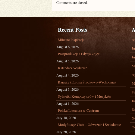
Comments are closed.
Recent Posts
A
Miłosne Inspiracje
A
August 6, 2026
Ju
Postprodukcja i Edycja Zdjęć
Ju
August 5, 2026
M
Kalendarz Wydarzeń
Ap
August 4, 2026
Karpaty (Europa Środkowo-Wschodnia)
M
August 3, 2026
Fe
Sylwetki Kompozytorów i Muzyków
Ja
August 1, 2026
D
Polska Literatura w Centrum
July 30, 2026
N
Modyfikacje Ciała – Odważnie i Świadomie
Oc
July 28, 2026