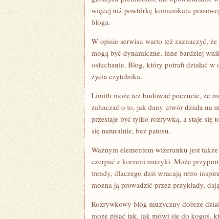
więcej niż powtórkę komunikatu prasoweg
bloga.
W opisie serwisu warto też zaznaczyć, że 
mogą być dynamiczne, inne bardziej wnik
osłuchanie. Blog, który potrafi działać w
życia czytelnika.
Limith może też budować poczucie, że mu
zahaczać o to, jak dany utwór działa na
przestaje być tylko rozrywką, a staje się 
się naturalnie, bez patosu.
Ważnym elementem wizerunku jest także s
czerpać z korzeni muzyki. Może przypomi
trendy, dlaczego dziś wracają retro insp
można ją prowadzić przez przykłady, daj
Rozrywkowy blog muzyczny dobrze działa 
może pisać tak, jak mówi się do kogoś, k