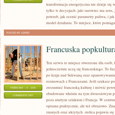
transformacja energetyczna nie dzieje się 
ENERGIA
tylko w decyzjach: jaki surowiec ma sens, 
SŁONECZNA
potrzeb, jak ocenić parametry paliwa, i ja
model działania. To miejsce, które pomaga
POSTED BY ADMIN
Francuska popkultur
Ten serwis to miejsce stworzone dla osób, 
jednocześnie uczą się francuskiego. To f
po kraju nad Sekwaną oraz opanowywania 
rozmowach z Francuzami. Jeśli szukasz po
zrozumieć francuską kulturę i mówić pewnie
FEBRUARY - 11 - 2026
zbudowane właśnie na tym dwuosiowym pod
ON
COMMENTS OFF
poza utartym szlakiem i Francja. W centrum 
FRANCUSKA
opisana praktycznie, ale też obrazowo. Znaj
POPKULTURA
znanych oraz ukrytych. stolica pojawia si