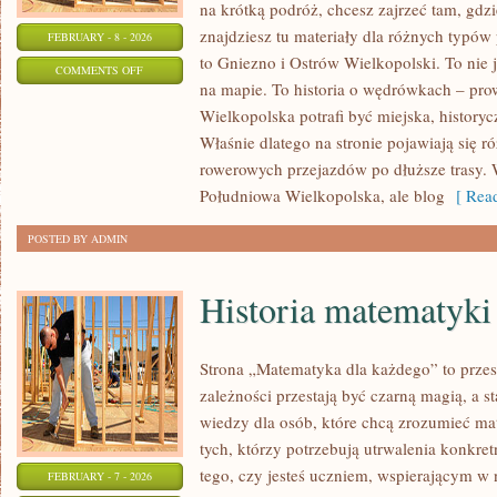
na krótką podróż, chcesz zajrzeć tam, gdzi
znajdziesz tu materiały dla różnych typó
FEBRUARY - 8 - 2026
to Gniezno i Ostrów Wielkopolski. To nie 
ON
COMMENTS OFF
na mapie. To historia o wędrówkach – pro
OSTRÓW
Wielkopolska potrafi być miejska, historyc
WIELKOPOLSKI
Właśnie dlatego na stronie pojawiają się 
rowerowych przejazdów po dłuższe trasy. 
Południowa Wielkopolska, ale blog
[ Read
POSTED BY ADMIN
Historia matematyki
Strona „Matematyka dla każdego” to przes
zależności przestają być czarną magią, a s
wiedzy dla osób, które chcą zrozumieć ma
tych, którzy potrzebują utrwalenia konkre
tego, czy jesteś uczniem, wspierającym w 
FEBRUARY - 7 - 2026