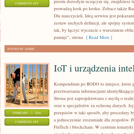
prostu dorosłym uczącym się, znajdziesz 
ON
COMMENTS OFF
prowadzą krok po kroku. Zobacz także R
HISTORIA
Dla nauczycieli. Ideą serwisu jest pokazan
MATEMATYKI
zestaw suchych definicji, ale spójny syste
tak, by łączyć wyczucie z warsztatem obli
pamięć”, strona
[ Read More ]
POSTED BY ADMIN
IoT i urządzenia inte
Kompendium po RODO to miejsce, które 
przetwarzania informacjami identyfikują
Strona jest zaprojektowana z myślą o realn
oraz u specjalistów za ochronę danych. Jej c
przepisów w taki sposób, aby procedury b
FEBRUARY - 7 - 2026
a jednocześnie zrozumiałe dla zespołów. P
ON
COMMENTS OFF
FinTech i blockchain. W centrum tematyki
IOT