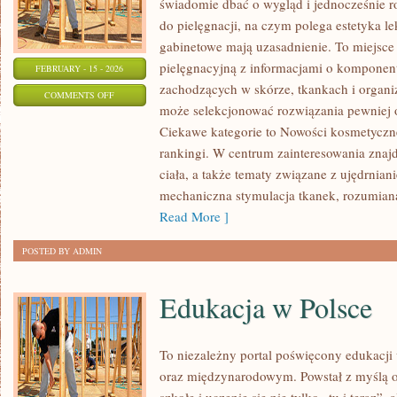
świadomie dbać o wygląd i jednocześnie ro
do pielęgnacji, na czym polega estetyka l
gabinetowe mają uzasadnienie. To miejsce
pielęgnacyjną z informacjami o kompone
FEBRUARY - 15 - 2026
zachodzących w skórze, tkankach i organi
ON
COMMENTS OFF
może selekcjonować rozwiązania pewniej o
MEZOTERAPIA
Ciekawe kategorie to Nowości kosmetyczn
rankingi. W centrum zainteresowania znajdu
ciała, a także tematy związane z ujędrnia
mechaniczna stymulacja tkanek, rozumiana
Read More ]
POSTED BY ADMIN
Edukacja w Polsce
To niezależny portal poświęcony edukacji
oraz międzynarodowym. Powstał z myślą o