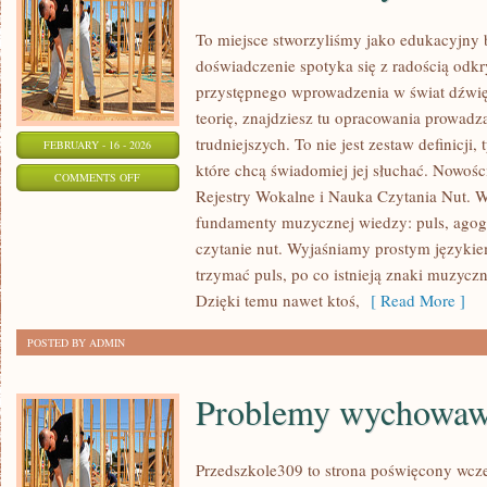
To miejsce stworzyliśmy jako edukacyjny
doświadczenie spotyka się z radością odkr
przystępnego wprowadzenia w świat dźwi
teorię, znajdziesz tu opracowania prowadz
trudniejszych. To nie jest zestaw definicji,
FEBRUARY - 16 - 2026
które chcą świadomiej jej słuchać. Nowośc
ON
COMMENTS OFF
Rejestry Wokalne i Nauka Czytania Nut. W
HISTORIA
fundamenty muzycznej wiedzy: puls, agogi
MUZYKI
czytanie nut. Wyjaśniamy prostym językiem
trzymać puls, po co istnieją znaki muzyczn
Dzięki temu nawet ktoś,
[ Read More ]
POSTED BY ADMIN
Problemy wychowaw
Przedszkole309 to strona poświęcony wcze