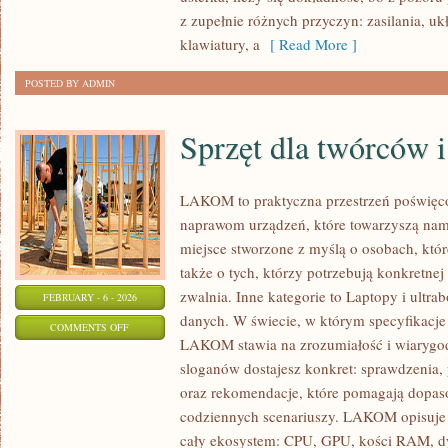
I
z zupełnie różnych przyczyn: zasilania, uk
METODOLOGIA
klawiatury, a
[ Read More ]
TESTÓW
POSTED BY ADMIN
Sprzęt dla twórców i
LAKOM to praktyczna przestrzeń poświęc
naprawom urządzeń, które towarzyszą nam
miejsce stworzone z myślą o osobach, któ
także o tych, którzy potrzebują konkretn
zwalnia. Inne kategorie to Laptopy i ultr
FEBRUARY - 6 - 2026
danych. W świecie, w którym specyfikacje
ON
COMMENTS OFF
LAKOM stawia na zrozumiałość i wiarygod
SPRZĘT
sloganów dostajesz konkret: sprawdzenia,
DLA
oraz rekomendacje, które pomagają dopasow
TWÓRCÓW
codziennych scenariuszy. LAKOM opisuje d
I
cały ekosystem: CPU, GPU, kości RAM, d