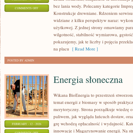
bez lania wody. Polecamy kategorie Impre
ON
COMMENTS OFF
Konstrukcje drewniane. Rdzeniem serwisu 
PORADY
widziane z kilku perspektyw naraz: wykona
I
użytkowej. Z jednej strony omawiamy para
INSTRUKCJE
wilgotność, stabilność wymiarowa, gęstość
DIY
pokazujemy, jak te liczby i pojęcia przekł
na placu
[ Read More ]
POSTED BY ADMIN
Energia słoneczna
Wikana BioEnergia to przestrzeń stworzona
temat energii z biomasy w sposób praktycz
merytoryczny. Strona porządkuje wiedzę o
paliwem, jak wygląda łańcuch dostaw, or
grę wchodzą opłacalność i wydajność. Kate
FEBRUARY - 12 - 2026
innowacje i Magazynowanie energii. Na str
ON
COMMENTS OFF