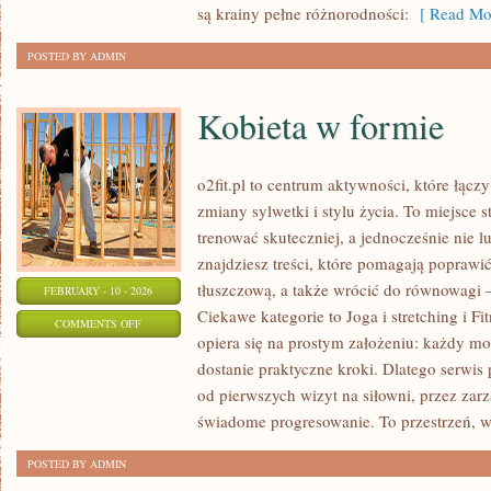
są krainy pełne różnorodności:
[ Read Mor
POSTED BY ADMIN
Kobieta w formie
o2fit.pl to centrum aktywności, które łąc
zmiany sylwetki i stylu życia. To miejsce 
trenować skuteczniej, a jednocześnie nie l
znajdziesz treści, które pomagają popraw
tłuszczową, a także wrócić do równowagi —
FEBRUARY - 10 - 2026
Ciekawe kategorie to Joga i stretching i Fit
ON
COMMENTS OFF
opiera się na prostym założeniu: każdy moż
KOBIETA
dostanie praktyczne kroki. Dlatego serwis
W
od pierwszych wizyt na siłowni, przez zar
FORMIE
świadome progresowanie. To przestrzeń, w
POSTED BY ADMIN