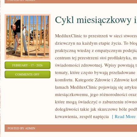
Cykl miesiączkowy i
MediluxClinic to przestrzeń w sieci stwor
dziewczyn na każdym etapie życia. To blog
praktyczną wiedzę z empatycznym podejśc
centrum tej przestrzeni stoi profilaktyka
świadomości zdrowotnej. Wpisy powstają 
FEBRUARY - 17 - 2026
tematy, które często bywają przeładowane 
ON
COMMENTS OFF
komfortu. Kategorie Zdrowie i Zdrowie ko
CYKL
łamach MediluxClinic pojawiają się artyk
MIESIĄCZKOWY
miesiączkowemu, jego różnorodności oraz 
I
które mogą świadczyć o zaburzeniu równo
ZABURZENIA
dolegliwości takie jak skurczowe bóle pod
krwawienia, zespół napięcia
[ Read More 
POSTED BY ADMIN