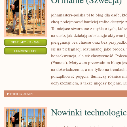
johnmasters-polska.pl to blog dla osób, kt
chcą podejmować bardziej trafne decyzje 
To miejsce stworzone z myślą o tych, którz
na ciało, jak działają substancje aktywne 
pielęgnacji bez chaosu oraz bez przypad
FEBRUARY - 23 - 2026
się na pielęgnacji rozumianej jako proces,
ON
COMMENTS OFF
konsekwencja, ale też elastyczność. Pol
ORIFLAME
(Francja). Motywem przewodnim bloga jest
(SZWECJA)
na doświadczeniu, a nie tylko na trendach
porządkować pojęcia, tłumaczy różnice m
oczyszczaniem, a także między kojenie. D
POSTED BY ADMIN
Nowinki technologi