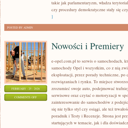
takie jak parlamentaryzm, władza terytori
czy procedury demokratyczne stały się czy
]
POSTED BY ADMIN
Nowości i Premiery
e-opel.com.pl to serwis o samochodach, kt
samochody Opel i wszystkim, co z nią zwi
eksploatacji, przez porady techniczne, po
rozwiązaniach i rynku. To miejsce stworzon
zrozumieć swoje auto, podejmować trafnie
FEBRUARY - 25 - 2026
serwisowe oraz czytać o motoryzacji w sp
ON
COMMENTS OFF
zainteresowanie do samochodów z podejści
NOWOŚCI
się nie tylko styl czy osiągi, ale też trwa
I
poradnik i Testy i Recenzje. Strona jest p
PREMIERY
startujących w temacie, jak i dla doświad