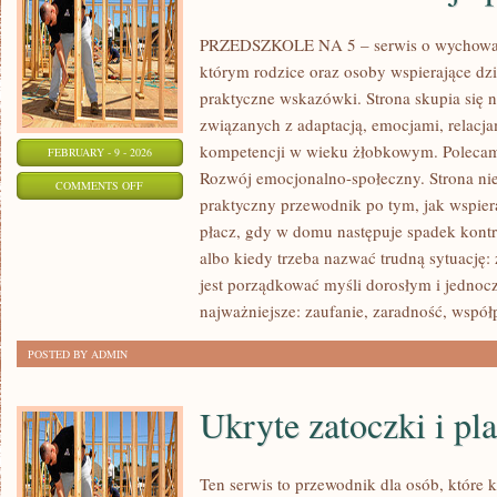
PRZEDSZKOLE NA 5 – serwis o wychowan
którym rodzice oraz osoby wspierające dz
praktyczne wskazówki. Strona skupia się n
związanych z adaptacją, emocjami, relac
kompetencji w wieku żłobkowym. Polecam
FEBRUARY - 9 - 2026
Rozwój emocjonalno-społeczny. Strona nie j
ON
COMMENTS OFF
praktyczny przewodnik po tym, jak wspiera
OCENA
płacz, gdy w domu następuje spadek kontr
I
albo kiedy trzeba nazwać trudną sytuację:
OBSERWACJA
jest porządkować myśli dorosłym i jednoc
POSTĘPÓW
najważniejsze: zaufanie, zaradność, współ
POSTED BY ADMIN
Ukryte zatoczki i pla
Ten serwis to przewodnik dla osób, które 