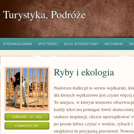
Turystyka, Podróże
STRONA GŁÓWNA
SPIS TREŚCI
BLOG INTERNETOWY
ARCHIWUM
TA
Ryby i ekologia
Nadorsze-haller.pl to serwis wędkarski, kt
dla których wędkarstwo jest czymś więce
To miejsce, w którym terenowe obserwacje
każdy tekst ma pomagać łowić skuteczniej i
szukasz inspiracji, chcesz uporządkować sw
FEBRUARY - 26 - 2026
po prostu lubisz czytać o wodzie, rybach i
ON
COMMENTS OFF
znajdziesz tu przyjazną przestrzeń. Nowośc
RYBY