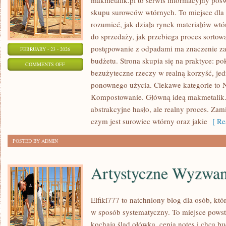
makmetalik.pl to serwis informacyjny poś
skupu surowców wtórnych. To miejsce dla os
rozumieć, jak działa rynek materiałów wt
do sprzedaży, jak przebiega proces sortow
postępowanie z odpadami ma znaczenie zar
FEBRUARY - 23 - 2026
budżetu. Strona skupia się na praktyce: po
ON
COMMENTS OFF
bezużyteczne rzeczy w realną korzyść, je
NOWINKI
ponownego użycia. Ciekawe kategorie to N
TECHNOLOGICZNE
Kompostowanie. Główną ideą makmetalik.pl 
abstrakcyjne hasło, ale realny proces. Zam
czym jest surowiec wtórny oraz jakie
[ Re
POSTED BY ADMIN
Artystyczne Wyzwan
Elfiki777 to natchniony blog dla osób, któr
w sposób systematyczny. To miejsce powsta
kochają ślad ołówka, cenią notes i chcą b