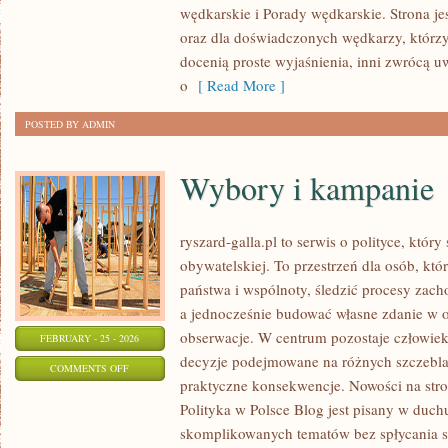
wędkarskie i Porady wędkarskie. Strona je
I
oraz dla doświadczonych wędkarzy, którzy 
EKOLOGIA
docenią proste wyjaśnienia, inni zwrócą u
o
[ Read More ]
POSTED BY ADMIN
Wybory i kampanie
ryszard-galla.pl to serwis o polityce, który
obywatelskiej. To przestrzeń dla osób, kt
państwa i wspólnoty, śledzić procesy zach
a jednocześnie budować własne zdanie w o
obserwacje. W centrum pozostaje człowiek 
FEBRUARY - 25 - 2026
decyzje podejmowane na różnych szczeblac
ON
COMMENTS OFF
praktyczne konsekwencje. Nowości na stron
WYBORY
Polityka w Polsce Blog jest pisany w duch
I
skomplikowanych tematów bez spłycania se
KAMPANIE