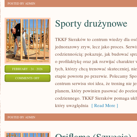
POSTED BY ADMIN
OSOBY
Sporty drużynowe
TKKF Sieraków to centrum wiedzy dla osób,
jednorazowy zryw, lecz jako proces. Serwi
codziennością: pokazuje, jak budować spr
o profilaktykę oraz jak rozwijać charakter 
tych, którzy chcą trenować skuteczniej, nie
FEBRUARY - 24 - 2026
etapie powrotu po przerwie. Polecamy Spor
ON
COMMENTS OFF
centrum serwisu stoi idea, że trening nie j
SPORTY
planem, który powinien pasować do pozio
DRUŻYNOWE
codziennego. TKKF Sieraków pomaga ukł
który uwzględnia
[ Read More ]
POSTED BY ADMIN
Oriflame (Szwecja)