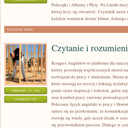
Polecajki i Albumy i Płyty. Na Limith muzy
SPRZĘT
której liczy się otwartość. Czytelnik może t
I
każdym wariancie dostać klimat. Jednego 
TECHNIKA
MUZYCZNA
POSTED BY ADMIN
Czytanie i rozumieni
Kongres Anglistów to platforma dla nauczy
którzy poszukują współczesnych metod na
rozwiązań do pracy z studentami. Strona p
które stawiają na rozwój i traktują dydakt
punkt styku inspiracji i wdrożeń, gdzie naj
FEBRUARY - 20 - 2026
oraz komfort pracy zarówno prowadzących 
ON
COMMENTS OFF
Polecamy Język angielski w pracy i Słowni
CZYTANIE
opiera się na przekonaniu, że komunikacja
I
rozwija się wtedy, gdy uczeń działa w sens
ROZUMIENIE
się przewodnikiem procesu. Dlatego w cen
TEKSTU