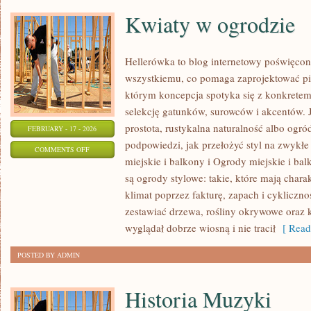
Kwiaty w ogrodzie
Hellerówka to blog internetowy poświęc
wszystkiemu, co pomaga zaprojektować pi
którym koncepcja spotyka się z konkrete
selekcję gatunków, surowców i akcentów. Je
prostota, rustykalna naturalność albo ogród
FEBRUARY - 17 - 2026
podpowiedzi, jak przełożyć styl na zwykł
ON
COMMENTS OFF
miejskie i balkony i Ogrody miejskie i ba
KWIATY
są ogrody stylowe: takie, które mają char
W
klimat poprzez fakturę, zapach i cykliczn
OGRODZIE
zestawiać drzewa, rośliny okrywowe oraz 
wyglądał dobrze wiosną i nie tracił
[ Read
POSTED BY ADMIN
Historia Muzyki