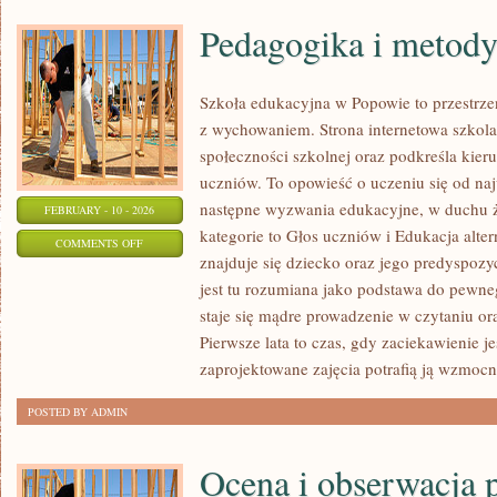
Pedagogika i metod
Szkoła edukacyjna w Popowie to przestrzeń
z wychowaniem. Strona internetowa szkola
społeczności szkolnej oraz podkreśla kieru
uczniów. To opowieść o uczeniu się od naj
następne wyzwania edukacyjne, w duchu ż
FEBRUARY - 10 - 2026
kategorie to Głos uczniów i Edukacja alte
ON
COMMENTS OFF
znajduje się dziecko oraz jego predyspoz
PEDAGOGIKA
jest tu rozumiana jako podstawa do pewne
I
staje się mądre prowadzenie w czytaniu o
METODYKA
Pierwsze lata to czas, gdy zaciekawienie j
zaprojektowane zajęcia potrafią ją wzmoc
POSTED BY ADMIN
Ocena i obserwacja 