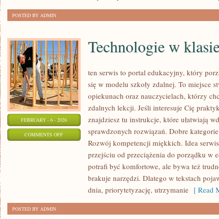
AI
POSTED BY ADMIN
Technologie w klasi
ten serwis to portal edukacyjny, który por
się w modelu szkoły zdalnej. To miejsce s
opiekunach oraz nauczycielach, którzy c
zdalnych lekcji. Jeśli interesuje Cię prakt
znajdziesz tu instrukcje, które ułatwiają
FEBRUARY - 6 - 2026
sprawdzonych rozwiązań. Dobre kategorie
ON
COMMENTS OFF
Rozwój kompetencji miękkich. Idea serwis
TECHNOLOGIE
przejściu od przeciążenia do porządku w e
W
potrafi być komfortowe, ale bywa też trud
KLASIE
brakuje narzędzi. Dlatego w tekstach pojaw
dnia, priorytetyzację, utrzymanie
[ Read M
POSTED BY ADMIN