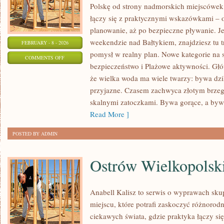
Polskę od strony nadmorskich miejscówek.
łączy się z praktycznymi wskazówkami – 
planowanie, aż po bezpieczne pływanie. J
weekendzie nad Bałtykiem, znajdziesz tu t
FEBRUARY - 8 - 2026
pomysł w realny plan. Nowe kategorie na s
ON
COMMENTS OFF
bezpieczeństwo i Plażowe aktywności. Głów
UKRYTE
że wielka woda ma wiele twarzy: bywa dziki
ZATOCZKI
przyjazne. Czasem zachwyca złotym brzeg
I
skalnymi zatoczkami. Bywa gorące, a byw
PLAŻE
Read More ]
„SECRET
SPOT”
POSTED BY ADMIN
Ostrów Wielkopolsk
Anabell Kalisz to serwis o wyprawach sku
miejscu, które potrafi zaskoczyć różnorodn
ciekawych świata, gdzie praktyka łączy się 