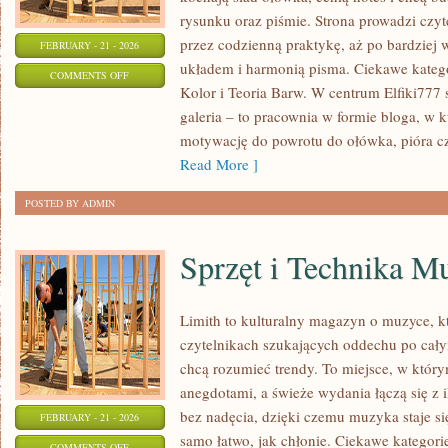
rysunku oraz piśmie. Strona prowadzi czyt
przez codzienną praktykę, aż po bardziej
FEBRUARY - 21 - 2026
układem i harmonią pisma. Ciekawe kategor
ON
COMMENTS OFF
Kolor i Teoria Barw. W centrum Elfiki777 st
ARTYSTYCZNE
galeria – to pracownia w formie bloga, w
WYZWANIA
motywację do powrotu do ołówka, pióra c
Read More ]
POSTED BY ADMIN
Sprzęt i Technika M
Limith to kulturalny magazyn o muzyce, k
czytelnikach szukających oddechu po całym
chcą rozumieć trendy. To miejsce, w który
anegdotami, a świeże wydania łączą się z 
bez nadęcia, dzięki czemu muzyka staje się 
FEBRUARY - 21 - 2026
samo łatwo, jak chłonie. Ciekawe kategorie 
ON
COMMENTS OFF