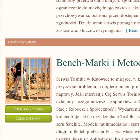
standardy przetwarzania danych: zgodność
I
ograniczenie do niezbędnego zakresu, akt
URZĄDZENIA
przechowywania, ochrona przed dostępem,
INTELIGENTNE
zgodności. Dzięki temu serwis pomaga nie 
zastosować kluczowe wymagania.
[ Read 
POSTED BY ADMIN
Bench-Marki i Meto
Serwis Toshiba w Katowice to miejsce, w
przyczynę problemu, a dopiero potem pro
naprawy. Jeśli interesuje Cię Serwis Toshi
działamy i czego możesz się spodziewać. 
Stacje Robocze i Społeczność i Wydarzenia
FEBRUARY - 7 - 2026
koncentruje się na urządzeniach Toshiba, 
ON
COMMENTS OFF
serii Satellite. Modele multimedialne i sta
BENCH-
długo, o ile ich podzespoły są we właściwe
MARKI
usterka, liczy się dokładność, bo z pozo