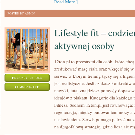
Read More ]
POSTED BY ADMIN
Lifestyle fit – codzi
aktywnej osoby
12ton.pl to przestrzeń dla osób, które chc
zredukować masę ciała oraz wkręcić się w
serwis, w którym trening łączy się z higie
FEBRUARY - 24 - 2026
jest realistyczne. Jeśli szukasz konkretó
ON
COMMENTS OFF
nawyki, tutaj znajdziesz pomysły dopasow
LIFESTYLE
ideałów z plakatu. Kategorie dla każdego 
FIT
Fitness. Sednem 12ton.pl jest równowaga:
–
regeneracją, między budowaniem mocy a ca
CODZIENNE
nastawieniem. Serwis pomaga patrzeć na z
ŻYCIE
na długofalową strategię, gdzie liczą się re
AKTYWNEJ