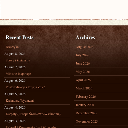
Recent Posts
Archives
Dietetyka
August 2026
August 8, 2026
July 2026
Stawy i kończyny
June 2026
August 7, 2026
May 2026
Miłosne Inspiracje
April 2026
August 6, 2026
Postprodukcja i Edycja Zdjęć
March 2026
August 5, 2026
February 2026
Kalendarz Wydarzeń
January 2026
August 4, 2026
December 2025
Karpaty (Europa Środkowo-Wschodnia)
August 3, 2026
November 2025
Sylwetki Kompozytorów i Muzyków