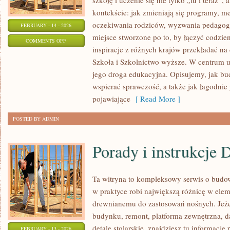
szkołę i uczenie się nie tylko „tu i teraz”
kontekście: jak zmieniają się programy, m
oczekiwania rodziców, wyzwania pedagogó
FEBRUARY - 14 - 2026
miejsce stworzone po to, by łączyć codzien
ON
COMMENTS OFF
inspiracje z różnych krajów przekładać na
EDUKACJA
Szkoła i Szkolnictwo wyższe. W centrum uw
W
jego droga edukacyjna. Opisujemy, jak bu
POLSCE
wspierać sprawczość, a także jak łagodnie
pojawiające
[ Read More ]
POSTED BY ADMIN
Porady i instrukcje 
Ta witryna to kompleksowy serwis o budo
w praktyce robi największą różnicę w ele
drewnianemu do zastosowań nośnych. Jeżel
budynku, remont, platforma zewnętrzna, d
detale stolarskie, znajdziesz tu informacj
FEBRUARY - 13 - 2026