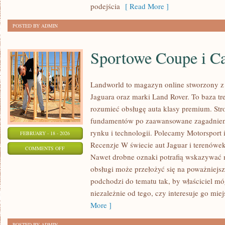
podejścia
[ Read More ]
POSTED BY ADMIN
Sportowe Coupe i C
Landworld to magazyn online stworzony z
Jaguara oraz marki Land Rover. To baza treś
rozumieć obsługę auta klasy premium. Str
fundamentów po zaawansowane zagadnienia
rynku i technologii. Polecamy Motorsport i
FEBRUARY - 18 - 2026
Recenzje W świecie aut Jaguar i terenówek
ON
COMMENTS OFF
Nawet drobne oznaki potrafią wskazywać 
SPORTOWE
obsługi może przełożyć się na poważniejs
COUPE
podchodzi do tematu tak, by właściciel m
I
niezależnie od tego, czy interesuje go miej
CABRIO
More ]
POSTED BY ADMIN