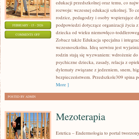
edukacji przedszkolnej oraz temu, co najw
rozwoju: wczesnej edukacji szkolnej. To 
rodzice, pedagodzy i osoby wspierające dz
podpowiedzi dotyczące organizacji życia 
FEBRUARY - 15 - 2026
dziecka od wieku niemowlęco-toddlerowego
ON
COMMENTS OFF
Zobacz także Edukacja specjalna i integra
PROBLEMY
wczesnoszkolna. Ideą serwisu jest wyjaśni
WYCHOWAWCZE
rodzin stają się wyzwaniem: wdrożenie do
psychiczne dziecka, zasady, relacja z opi
dylematy związane z jedzeniem, snem, hig
bezpieczeństwem. Przedszkole309 spina pe
More ]
POSTED BY ADMIN
Mezoterapia
Estetica – Endermologia to portal tworzon