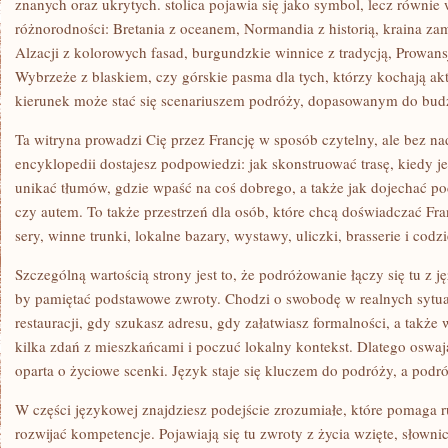
znanych oraz ukrytych. stolica pojawia się jako symbol, lecz równie
różnorodności: Bretania z oceanem, Normandia z historią, kraina 
Alzacji z kolorowych fasad, burgundzkie winnice z tradycją, Prowan
Wybrzeże z blaskiem, czy górskie pasma dla tych, którzy kochają 
kierunek może stać się scenariuszem podróży, dopasowanym do budże
Ta witryna prowadzi Cię przez Francję w sposób czytelny, ale bez na
encyklopedii dostajesz podpowiedzi: jak skonstruować trasę, kiedy je
unikać tłumów, gdzie wpaść na coś dobrego, a także jak dojechać 
czy autem. To także przestrzeń dla osób, które chcą doświadczać Fr
sery, winne trunki, lokalne bazary, wystawy, uliczki, brasserie i codz
Szczególną wartością strony jest to, że podróżowanie łączy się tu z j
by pamiętać podstawowe zwroty. Chodzi o swobodę w realnych sytu
restauracji, gdy szukasz adresu, gdy załatwiasz formalności, a takż
kilka zdań z mieszkańcami i poczuć lokalny kontekst. Dlatego oswaja
oparta o życiowe scenki. Język staje się kluczem do podróży, a podró
W części językowej znajdziesz podejście zrozumiałe, które pomaga r
rozwijać kompetencje. Pojawiają się tu zwroty z życia wzięte, słownic