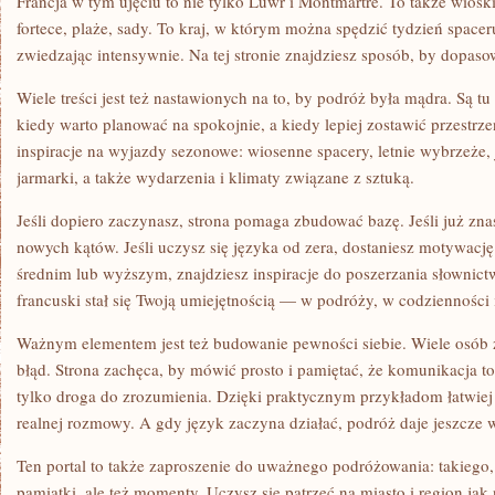
Francja w tym ujęciu to nie tylko Luwr i Montmartre. To także wiosk
fortece, plaże, sady. To kraj, w którym można spędzić tydzień spacer
zwiedzając intensywnie. Na tej stronie znajdziesz sposób, by dopaso
Wiele treści jest też nastawionych na to, by podróż była mądra. Są t
kiedy warto planować na spokojnie, a kiedy lepiej zostawić przestrze
inspiracje na wyjazdy sezonowe: wiosenne spacery, letnie wybrzeże,
jarmarki, a także wydarzenia i klimaty związane z sztuką.
Jeśli dopiero zaczynasz, strona pomaga zbudować bazę. Jeśli już zn
nowych kątów. Jeśli uczysz się języka od zera, dostaniesz motywację.
średnim lub wyższym, znajdziesz inspiracje do poszerzania słownict
francuski stał się Twoją umiejętnością — w podróży, w codzienności
Ważnym elementem jest też budowanie pewności siebie. Wiele osób zn
błąd. Strona zachęca, by mówić prosto i pamiętać, że komunikacja to
tylko droga do zrozumienia. Dzięki praktycznym przykładom łatwiej
realnej rozmowy. A gdy język zaczyna działać, podróż daje jeszcze w
Ten portal to także zaproszenie do uważnego podróżowania: takiego,
pamiątki, ale też momenty. Uczysz się patrzeć na miasto i region jak