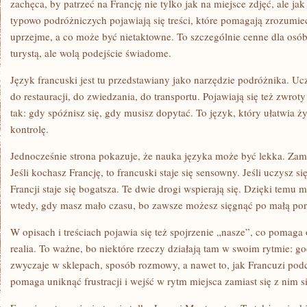
zachęca, by patrzeć na Francję nie tylko jak na miejsce zdjęć, ale ja
typowo podróżniczych pojawiają się treści, które pomagają zrozumieć
uprzejme, a co może być nietaktowne. To szczególnie cenne dla osób,
turystą, ale wolą podejście świadome.
Język francuski jest tu przedstawiany jako narzędzie podróżnika. Uc
do restauracji, do zwiedzania, do transportu. Pojawiają się też zwroty
tak: gdy spóźnisz się, gdy musisz dopytać. To język, który ułatwia ży
kontrolę.
Jednocześnie strona pokazuje, że nauka języka może być lekka. Zamia
Jeśli kochasz Francję, to francuski staje się sensowny. Jeśli uczysz s
Francji staje się bogatsza. Te dwie drogi wspierają się. Dzięki temu
wtedy, gdy masz mało czasu, bo zawsze możesz sięgnąć po małą por
W opisach i treściach pojawia się też spojrzenie „nasze”, co pomag
realia. To ważne, bo niektóre rzeczy działają tam w swoim rytmie: g
zwyczaje w sklepach, sposób rozmowy, a nawet to, jak Francuzi pod
pomaga uniknąć frustracji i wejść w rytm miejsca zamiast się z nim s