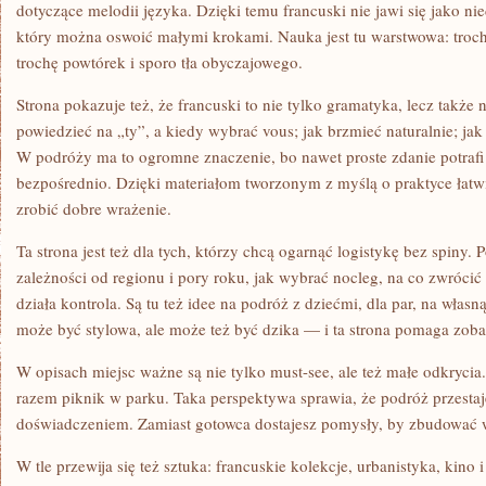
dotyczące melodii języka. Dzięki temu francuski nie jawi się jako nie
który można oswoić małymi krokami. Nauka jest tu warstwowa: troch
trochę powtórek i sporo tła obyczajowego.
Strona pokazuje też, że francuski to nie tylko gramatyka, lecz także 
powiedzieć na „ty”, a kiedy wybrać vous; jak brzmieć naturalnie; ja
W podróży ma to ogromne znaczenie, bo nawet proste zdanie potrafi
bezpośrednio. Dzięki materiałom tworzonym z myślą o praktyce łatwi
zrobić dobre wrażenie.
Ta strona jest też dla tych, którzy chcą ogarnąć logistykę bez spiny
zależności od regionu i pory roku, jak wybrać nocleg, na co zwróci
działa kontrola. Są tu też idee na podróż z dziećmi, dla par, na własn
może być stylowa, ale może też być dzika — i ta strona pomaga zoba
W opisach miejsc ważne są nie tylko must-see, ale też małe odkrycia
razem piknik w parku. Taka perspektywa sprawia, że podróż przestaje
doświadczeniem. Zamiast gotowca dostajesz pomysły, by zbudować w
W tle przewija się też sztuka: francuskie kolekcje, urbanistyka, kino 