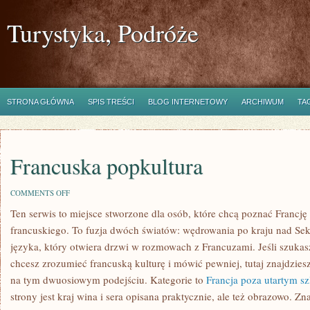
Turystyka, Podróże
STRONA GŁÓWNA
SPIS TREŚCI
BLOG INTERNETOWY
ARCHIWUM
TA
Francuska popkultura
ON
COMMENTS OFF
FRANCUSKA
Ten serwis to miejsce stworzone dla osób, które chcą poznać Francję 
POPKULTURA
francuskiego. To fuzja dwóch światów: wędrowania po kraju nad S
języka, który otwiera drzwi w rozmowach z Francuzami. Jeśli szukas
chcesz zrozumieć francuską kulturę i mówić pewniej, tutaj znajdzie
na tym dwuosiowym podejściu. Kategorie to
Francja poza utartym s
strony jest kraj wina i sera opisana praktycznie, ale też obrazowo. Zna