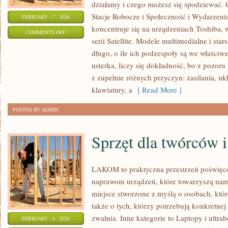
działamy i czego możesz się spodziewać. 
Stacje Robocze i Społeczność i Wydarzenia
FEBRUARY - 7 - 2026
koncentruje się na urządzeniach Toshiba, 
ON
COMMENTS OFF
serii Satellite. Modele multimedialne i sta
BENCH-
długo, o ile ich podzespoły są we właściwe
MARKI
usterka, liczy się dokładność, bo z pozo
I
z zupełnie różnych przyczyn: zasilania, uk
METODOLOGIA
klawiatury, a
[ Read More ]
TESTÓW
POSTED BY ADMIN
Sprzęt dla twórców i
LAKOM to praktyczna przestrzeń poświęc
naprawom urządzeń, które towarzyszą nam
miejsce stworzone z myślą o osobach, któ
także o tych, którzy potrzebują konkretn
zwalnia. Inne kategorie to Laptopy i ultr
FEBRUARY - 6 - 2026