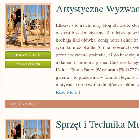
Artystyczne Wyzwan
Elfiki777 to natchniony blog dla osób, któr
w sposób systematyczny. To miejsce powsta
kochają ślad ołówka, cenią notes i chcą b
rysunku oraz piśmie. Strona prowadzi czyt
przez codzienną praktykę, aż po bardziej
FEBRUARY - 21 - 2026
układem i harmonią pisma. Ciekawe kategor
ON
COMMENTS OFF
Kolor i Teoria Barw. W centrum Elfiki777 st
ARTYSTYCZNE
galeria – to pracownia w formie bloga, w
WYZWANIA
motywację do powrotu do ołówka, pióra c
Read More ]
POSTED BY ADMIN
Sprzęt i Technika M