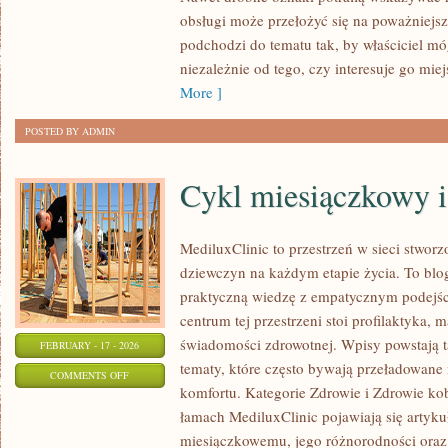
SPORTOWE
obsługi może przełożyć się na poważniejs
COUPE
podchodzi do tematu tak, by właściciel m
I
niezależnie od tego, czy interesuje go miej
CABRIO
More ]
POSTED BY ADMIN
Cykl miesiączkowy i
MediluxClinic to przestrzeń w sieci stwor
dziewczyn na każdym etapie życia. To blog
praktyczną wiedzę z empatycznym podejśc
centrum tej przestrzeni stoi profilaktyka
świadomości zdrowotnej. Wpisy powstają 
FEBRUARY - 17 - 2026
tematy, które często bywają przeładowane 
ON
COMMENTS OFF
komfortu. Kategorie Zdrowie i Zdrowie ko
CYKL
łamach MediluxClinic pojawiają się artyk
MIESIĄCZKOWY
miesiączkowemu, jego różnorodności oraz 