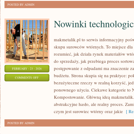
POSTED BY ADMIN
Nowinki technologi
makmetalik.pl to serwis informacyjny poś
skupu surowców wtórnych. To miejsce dla os
rozumieć, jak działa rynek materiałów wt
do sprzedaży, jak przebiega proces sortow
postępowanie z odpadami ma znaczenie zar
FEBRUARY - 23 - 2026
budżetu. Strona skupia się na praktyce: po
ON
COMMENTS OFF
bezużyteczne rzeczy w realną korzyść, je
NOWINKI
ponownego użycia. Ciekawe kategorie to N
TECHNOLOGICZNE
Kompostowanie. Główną ideą makmetalik.pl 
abstrakcyjne hasło, ale realny proces. Zam
czym jest surowiec wtórny oraz jakie
[ Re
POSTED BY ADMIN