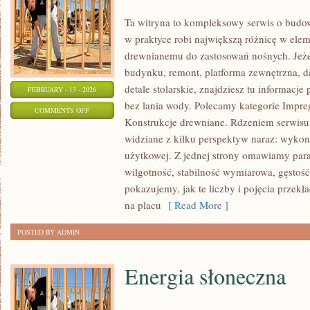
Ta witryna to kompleksowy serwis o budo
w praktyce robi największą różnicę w ele
drewnianemu do zastosowań nośnych. Jeżel
budynku, remont, platforma zewnętrzna, d
detale stolarskie, znajdziesz tu informacj
FEBRUARY - 13 - 2026
bez lania wody. Polecamy kategorie Impre
ON
COMMENTS OFF
Konstrukcje drewniane. Rdzeniem serwisu 
PORADY
widziane z kilku perspektyw naraz: wykona
I
użytkowej. Z jednej strony omawiamy para
INSTRUKCJE
wilgotność, stabilność wymiarowa, gęstość
DIY
pokazujemy, jak te liczby i pojęcia przekł
na placu
[ Read More ]
POSTED BY ADMIN
Energia słoneczna