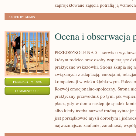
zaprojektowane zajęcia potrafią ją wzmoc
POSTED BY ADMIN
Ocena i obserwacja 
PRZEDSZKOLE NA 5 – serwis o wychowan
którym rodzice oraz osoby wspierające dz
praktyczne wskazówki. Strona skupia się n
związanych z adaptacją, emocjami, relac
kompetencji w wieku żłobkowym. Polecam
FEBRUARY - 9 - 2026
Rozwój emocjonalno-społeczny. Strona nie j
ON
COMMENTS OFF
praktyczny przewodnik po tym, jak wspiera
OCENA
płacz, gdy w domu następuje spadek kontr
I
albo kiedy trzeba nazwać trudną sytuację:
OBSERWACJA
jest porządkować myśli dorosłym i jednoc
POSTĘPÓW
najważniejsze: zaufanie, zaradność, współ