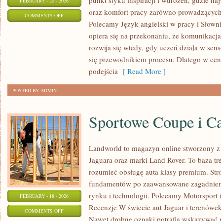
punkt styku inspiracji i wdrożeń, gdzie naj
FEBRUARY - 20 - 2026
oraz komfort pracy zarówno prowadzących 
ON
COMMENTS OFF
Polecamy Język angielski w pracy i Słowni
CZYTANIE
opiera się na przekonaniu, że komunikacja
I
rozwija się wtedy, gdy uczeń działa w sens
ROZUMIENIE
się przewodnikiem procesu. Dlatego w cen
TEKSTU
podejścia
[ Read More ]
POSTED BY ADMIN
Sportowe Coupe i C
Landworld to magazyn online stworzony z
Jaguara oraz marki Land Rover. To baza treś
rozumieć obsługę auta klasy premium. Str
fundamentów po zaawansowane zagadnienia
rynku i technologii. Polecamy Motorsport i
FEBRUARY - 18 - 2026
Recenzje W świecie aut Jaguar i terenówek
ON
COMMENTS OFF
Nawet drobne oznaki potrafią wskazywać 