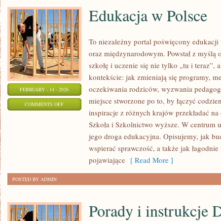
Edukacja w Polsce
To niezależny portal poświęcony edukacji
oraz międzynarodowym. Powstał z myślą o
szkołę i uczenie się nie tylko „tu i teraz”
kontekście: jak zmieniają się programy, m
oczekiwania rodziców, wyzwania pedagogó
FEBRUARY - 14 - 2026
miejsce stworzone po to, by łączyć codzien
ON
COMMENTS OFF
inspiracje z różnych krajów przekładać na
EDUKACJA
Szkoła i Szkolnictwo wyższe. W centrum uw
W
jego droga edukacyjna. Opisujemy, jak bu
POLSCE
wspierać sprawczość, a także jak łagodnie
pojawiające
[ Read More ]
POSTED BY ADMIN
Porady i instrukcje 