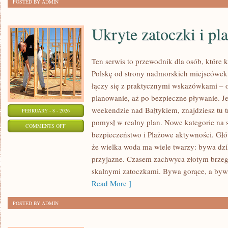
POSTED BY ADMIN
Ukryte zatoczki i pla
Ten serwis to przewodnik dla osób, które 
Polskę od strony nadmorskich miejscówek.
łączy się z praktycznymi wskazówkami – 
planowanie, aż po bezpieczne pływanie. J
weekendzie nad Bałtykiem, znajdziesz tu t
FEBRUARY - 8 - 2026
pomysł w realny plan. Nowe kategorie na s
ON
COMMENTS OFF
bezpieczeństwo i Plażowe aktywności. Głów
UKRYTE
że wielka woda ma wiele twarzy: bywa dziki
ZATOCZKI
przyjazne. Czasem zachwyca złotym brzeg
I
skalnymi zatoczkami. Bywa gorące, a byw
PLAŻE
Read More ]
„SECRET
SPOT”
POSTED BY ADMIN