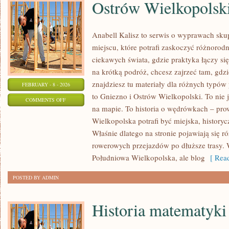
Ostrów Wielkopolsk
Anabell Kalisz to serwis o wyprawach sku
miejscu, które potrafi zaskoczyć różnorodn
ciekawych świata, gdzie praktyka łączy się 
na krótką podróż, chcesz zajrzeć tam, gdzi
znajdziesz tu materiały dla różnych typó
FEBRUARY - 8 - 2026
to Gniezno i Ostrów Wielkopolski. To nie 
ON
COMMENTS OFF
na mapie. To historia o wędrówkach – pro
OSTRÓW
Wielkopolska potrafi być miejska, historyc
WIELKOPOLSKI
Właśnie dlatego na stronie pojawiają się 
rowerowych przejazdów po dłuższe trasy. 
Południowa Wielkopolska, ale blog
[ Read
POSTED BY ADMIN
Historia matematyki