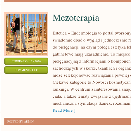
Mezoterapia
Estetica – Endermologia to portal tworzon
świadomie dbać o wygląd i jednocześnie ro
do pielęgnacji, na czym polega estetyka l
gabinetowe mają uzasadnienie. To miejsce
pielęgnacyjną z informacjami o kompone
FEBRUARY - 15 - 2026
zachodzących w skórze, tkankach i organi
ON
COMMENTS OFF
może selekcjonować rozwiązania pewniej o
MEZOTERAPIA
Ciekawe kategorie to Nowości kosmetyczn
rankingi. W centrum zainteresowania znajdu
ciała, a także tematy związane z ujędrnia
mechaniczna stymulacja tkanek, rozumiana
Read More ]
POSTED BY ADMIN