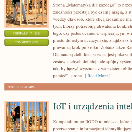
Strona „Matematyka dla każdego” to przes
zależności przestają być czarną magią, a s
wiedzy dla osób, które chcą zrozumieć ma
tych, którzy potrzebują utrwalenia konkre
tego, czy jesteś uczniem, wspierającym w 
FEBRUARY - 7 - 2026
prostu dorosłym uczącym się, znajdziesz 
ON
COMMENTS OFF
prowadzą krok po kroku. Zobacz także R
HISTORIA
Dla nauczycieli. Ideą serwisu jest pokazan
MATEMATYKI
zestaw suchych definicji, ale spójny syste
tak, by łączyć wyczucie z warsztatem obli
pamięć”, strona
[ Read More ]
POSTED BY ADMIN
IoT i urządzenia inte
Kompendium po RODO to miejsce, które 
przetwarzania informacjami identyfikują