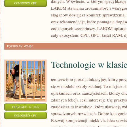
danych. W świecie, w którym specyfikacje
ON
COMMENTS OFF
LAKOM stawia na zrozumiałość i wiarygod
SPRZĘT
sloganów dostajesz konkret: sprawdzenia,
DLA
oraz rekomendacje, które pomagają dopasow
TWÓRCÓW
codziennych scenariuszy. LAKOM opisuje d
I
cały ekosystem: CPU, GPU, kości RAM, d
AI
POSTED BY ADMIN
Technologie w klasi
ten serwis to portal edukacyjny, który por
się w modelu szkoły zdalnej. To miejsce s
opiekunach oraz nauczycielach, którzy c
zdalnych lekcji. Jeśli interesuje Cię prakt
znajdziesz tu instrukcje, które ułatwiają
FEBRUARY - 6 - 2026
sprawdzonych rozwiązań. Dobre kategorie
ON
COMMENTS OFF
Rozwój kompetencji miękkich. Idea serwis
TECHNOLOGIE