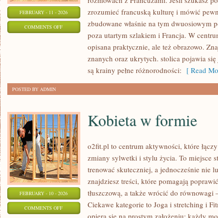
rozmowach z Francuzami. Jeśli szukasz po
zrozumieć francuską kulturę i mówić pewnie
FEBRUARY - 11 - 2026
zbudowane właśnie na tym dwuosiowym pod
ON
COMMENTS OFF
poza utartym szlakiem i Francja. W centrum 
FRANCUSKA
opisana praktycznie, ale też obrazowo. Znaj
POPKULTURA
znanych oraz ukrytych. stolica pojawia si
są krainy pełne różnorodności:
[ Read Mor
POSTED BY ADMIN
Kobieta w formie
o2fit.pl to centrum aktywności, które łąc
zmiany sylwetki i stylu życia. To miejsce 
trenować skuteczniej, a jednocześnie nie l
znajdziesz treści, które pomagają popraw
tłuszczową, a także wrócić do równowagi —
FEBRUARY - 10 - 2026
Ciekawe kategorie to Joga i stretching i Fit
ON
COMMENTS OFF
opiera się na prostym założeniu: każdy moż