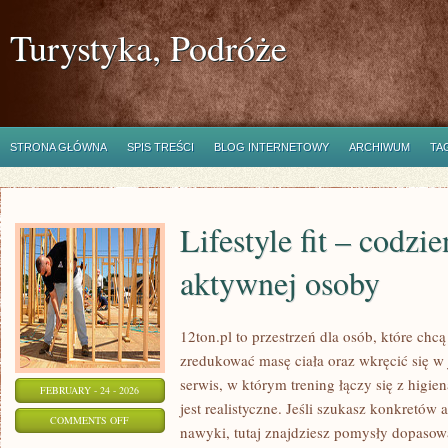
Turystyka, Podróże
STRONA GŁÓWNA
SPIS TREŚCI
BLOG INTERNETOWY
ARCHIWUM
TA
Lifestyle fit – codzi
aktywnej osoby
12ton.pl to przestrzeń dla osób, które chc
zredukować masę ciała oraz wkręcić się w
serwis, w którym trening łączy się z higie
FEBRUARY - 24 - 2026
jest realistyczne. Jeśli szukasz konkretó
ON
COMMENTS OFF
nawyki, tutaj znajdziesz pomysły dopasow
LIFESTYLE