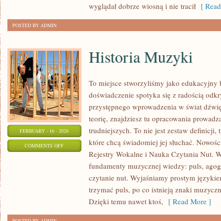
wyglądał dobrze wiosną i nie tracił
[ Read
POSTED BY ADMIN
Historia Muzyki
To miejsce stworzyliśmy jako edukacyjny
doświadczenie spotyka się z radością odkr
przystępnego wprowadzenia w świat dźwi
teorię, znajdziesz tu opracowania prowadz
trudniejszych. To nie jest zestaw definicji,
FEBRUARY - 16 - 2026
które chcą świadomiej jej słuchać. Nowośc
ON
COMMENTS OFF
Rejestry Wokalne i Nauka Czytania Nut. W
HISTORIA
fundamenty muzycznej wiedzy: puls, agogi
MUZYKI
czytanie nut. Wyjaśniamy prostym językiem
trzymać puls, po co istnieją znaki muzyczn
Dzięki temu nawet ktoś,
[ Read More ]
POSTED BY ADMIN