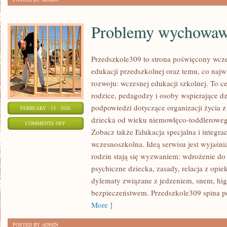
Problemy wychowaw
Przedszkole309 to strona poświęcony wcze
edukacji przedszkolnej oraz temu, co najw
rozwoju: wczesnej edukacji szkolnej. To 
rodzice, pedagodzy i osoby wspierające dz
podpowiedzi dotyczące organizacji życia 
FEBRUARY - 15 - 2026
dziecka od wieku niemowlęco-toddlerowego
ON
COMMENTS OFF
Zobacz także Edukacja specjalna i integra
PROBLEMY
wczesnoszkolna. Ideą serwisu jest wyjaśni
WYCHOWAWCZE
rodzin stają się wyzwaniem: wdrożenie do
psychiczne dziecka, zasady, relacja z opi
dylematy związane z jedzeniem, snem, hig
bezpieczeństwem. Przedszkole309 spina pe
More ]
POSTED BY ADMIN