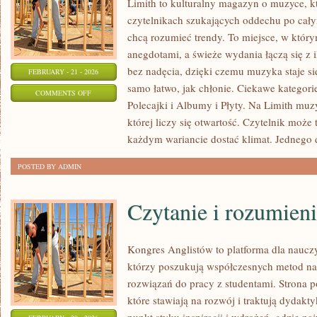
Limith to kulturalny magazyn o muzyce, k
czytelnikach szukających oddechu po całym
chcą rozumieć trendy. To miejsce, w który
anegdotami, a świeże wydania łączą się z 
bez nadęcia, dzięki czemu muzyka staje się 
FEBRUARY - 21 - 2026
samo łatwo, jak chłonie. Ciekawe kategorie 
ON
COMMENTS OFF
Polecajki i Albumy i Płyty. Na Limith muzy
SPRZĘT
której liczy się otwartość. Czytelnik może t
I
każdym wariancie dostać klimat. Jednego 
TECHNIKA
MUZYCZNA
POSTED BY ADMIN
Czytanie i rozumieni
Kongres Anglistów to platforma dla nauczy
którzy poszukują współczesnych metod na
rozwiązań do pracy z studentami. Strona p
które stawiają na rozwój i traktują dydakt