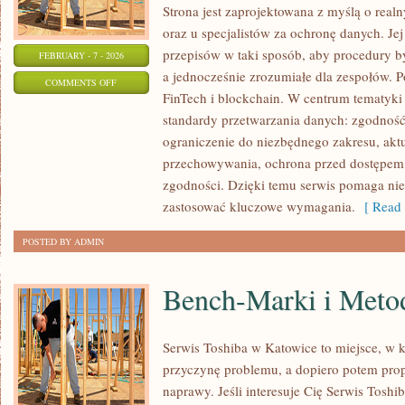
Strona jest zaprojektowana z myślą o realn
oraz u specjalistów za ochronę danych. Jej c
przepisów w taki sposób, aby procedury b
FEBRUARY - 7 - 2026
a jednocześnie zrozumiałe dla zespołów. P
ON
COMMENTS OFF
FinTech i blockchain. W centrum tematyki
IOT
standardy przetwarzania danych: zgodność
I
ograniczenie do niezbędnego zakresu, akt
URZĄDZENIA
przechowywania, ochrona przed dostępem,
INTELIGENTNE
zgodności. Dzięki temu serwis pomaga nie 
zastosować kluczowe wymagania.
[ Read 
POSTED BY ADMIN
Bench-Marki i Meto
Serwis Toshiba w Katowice to miejsce, w
przyczynę problemu, a dopiero potem pro
naprawy. Jeśli interesuje Cię Serwis Toshi