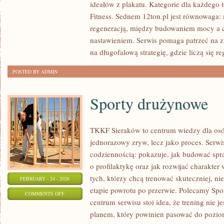
ideałów z plakatu. Kategorie dla każdego 
FIT
Fitness. Sednem 12ton.pl jest równowaga:
–
regeneracją, między budowaniem mocy a ca
CODZIENNE
nastawieniem. Serwis pomaga patrzeć na z
ŻYCIE
na długofalową strategię, gdzie liczą się re
AKTYWNEJ
POSTED BY ADMIN
OSOBY
Sporty drużynowe
TKKF Sieraków to centrum wiedzy dla osób,
jednorazowy zryw, lecz jako proces. Serwi
codziennością: pokazuje, jak budować spr
o profilaktykę oraz jak rozwijać charakter 
tych, którzy chcą trenować skuteczniej, nie
FEBRUARY - 24 - 2026
etapie powrotu po przerwie. Polecamy Spor
ON
COMMENTS OFF
centrum serwisu stoi idea, że trening nie j
SPORTY
planem, który powinien pasować do pozio
DRUŻYNOWE