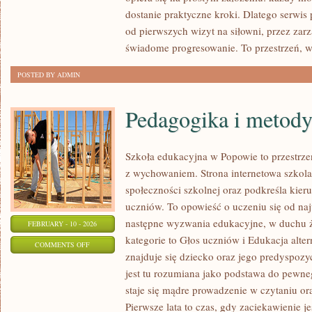
KOBIETA
dostanie praktyczne kroki. Dlatego serwis
W
od pierwszych wizyt na siłowni, przez zar
FORMIE
świadome progresowanie. To przestrzeń, w
POSTED BY ADMIN
Pedagogika i metod
Szkoła edukacyjna w Popowie to przestrzeń
z wychowaniem. Strona internetowa szkola
społeczności szkolnej oraz podkreśla kieru
uczniów. To opowieść o uczeniu się od naj
następne wyzwania edukacyjne, w duchu ż
FEBRUARY - 10 - 2026
kategorie to Głos uczniów i Edukacja alte
ON
COMMENTS OFF
znajduje się dziecko oraz jego predyspoz
PEDAGOGIKA
jest tu rozumiana jako podstawa do pewne
I
staje się mądre prowadzenie w czytaniu o
METODYKA
Pierwsze lata to czas, gdy zaciekawienie j