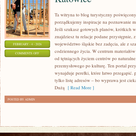
Ta witryna to blog turystyczny poświęcony
porządkujemy inspiracje na poznawanie mi
Jeśli szukasz gotowych planów, krótkich 
znajdziesz tu relacje podane przystępnie,
województwo śląskie bez zadęcia, ale z sz
FEBRUARY - 4 - 2026
codziennego życia. W centrum materiałów 
ON
COMMENTS OFF
od tętniących życiem centrów po naturalne
KATOWICE
przemysłowego po kulturę. Ten portal przyb
wynajduje perełki, które łatwo przegapić. p
tylko listę adresów – bo wyprawa jest cie
Dużą
[ Read More ]
POSTED BY ADMIN