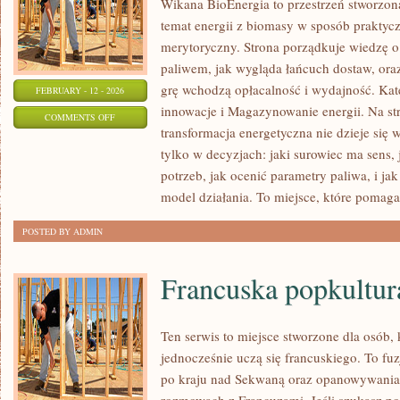
Wikana BioEnergia to przestrzeń stworzona
temat energii z biomasy w sposób praktycz
merytoryczny. Strona porządkuje wiedzę o
paliwem, jak wygląda łańcuch dostaw, or
grę wchodzą opłacalność i wydajność. Kate
FEBRUARY - 12 - 2026
innowacje i Magazynowanie energii. Na str
ON
COMMENTS OFF
transformacja energetyczna nie dzieje się 
ENERGIA
tylko w decyzjach: jaki surowiec ma sens, 
SŁONECZNA
potrzeb, jak ocenić parametry paliwa, i ja
model działania. To miejsce, które pomaga
POSTED BY ADMIN
Francuska popkultur
Ten serwis to miejsce stworzone dla osób, 
jednocześnie uczą się francuskiego. To f
po kraju nad Sekwaną oraz opanowywania 