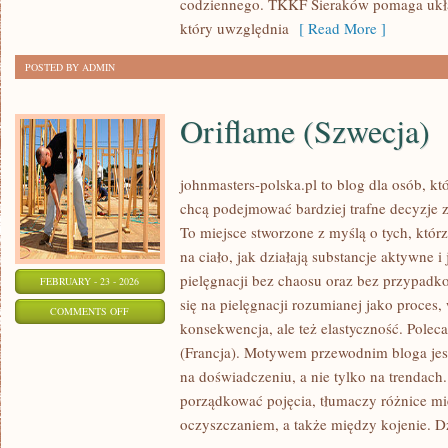
codziennego. TKKF Sieraków pomaga ukł
który uwzględnia
[ Read More ]
POSTED BY ADMIN
Oriflame (Szwecja)
johnmasters-polska.pl to blog dla osób, kt
chcą podejmować bardziej trafne decyzje 
To miejsce stworzone z myślą o tych, którz
na ciało, jak działają substancje aktywne 
pielęgnacji bez chaosu oraz bez przypad
FEBRUARY - 23 - 2026
się na pielęgnacji rozumianej jako proces,
ON
COMMENTS OFF
konsekwencja, ale też elastyczność. Pol
ORIFLAME
(Francja). Motywem przewodnim bloga jest
(SZWECJA)
na doświadczeniu, a nie tylko na trendach
porządkować pojęcia, tłumaczy różnice m
oczyszczaniem, a także między kojenie. D