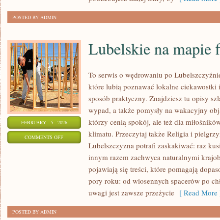
POSTED BY ADMIN
Lubelskie na mapie 
To serwis o wędrowaniu po Lubelszczyźnie
które lubią poznawać lokalne ciekawostki
sposób praktyczny. Znajdziesz tu opisy szl
wypad, a także pomysły na wakacyjny obja
którzy cenią spokój, ale też dla miłośnikó
FEBRUARY - 5 - 2026
klimatu. Przeczytaj także Religia i pielgrz
ON
COMMENTS OFF
Lubelszczyzna potrafi zaskakiwać: raz kus
LUBELSKIE
innym razem zachwyca naturalnymi krajobr
NA
pojawiają się treści, które pomagają dopa
MAPIE
pory roku: od wiosennych spacerów po ch
FILMOWEJ
uwagi jest zawsze przeżycie
[ Read More 
POSTED BY ADMIN