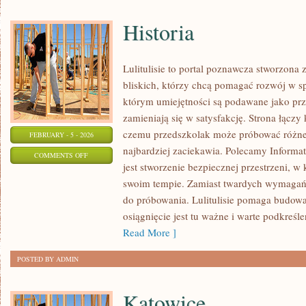
Historia
Lulitulisie to portal poznawcza stworzona
bliskich, którzy chcą pomagać rozwój w sp
którym umiejętności są podawane jako prz
zamieniają się w satysfakcję. Strona łączy 
czemu przedszkolak może próbować różne ś
FEBRUARY - 5 - 2026
najbardziej zaciekawia. Polecamy Informat
ON
COMMENTS OFF
jest stworzenie bezpiecznej przestrzeni, 
HISTORIA
swoim tempie. Zamiast twardych wymagań,
do próbowania. Lulitulisie pomaga budow
osiągnięcie jest tu ważne i warte podkreślen
Read More ]
POSTED BY ADMIN
Katowice