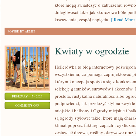
I
które mogą świadczyć o zaburzeniu równo
ZABURZENIA
dolegliwości takie jak skurczowe bóle pod
krwawienia, zespół napięcia
[ Read More 
POSTED BY ADMIN
Kwiaty w ogrodzie
Hellerówka to blog internetowy poświęc
wszystkiemu, co pomaga zaprojektować pi
którym koncepcja spotyka się z konkrete
selekcję gatunków, surowców i akcentów. Je
prostota, rustykalna naturalność albo ogród
FEBRUARY - 17 - 2026
podpowiedzi, jak przełożyć styl na zwykł
ON
COMMENTS OFF
miejskie i balkony i Ogrody miejskie i ba
KWIATY
są ogrody stylowe: takie, które mają char
W
klimat poprzez fakturę, zapach i cykliczn
OGRODZIE
zestawiać drzewa, rośliny okrywowe oraz 