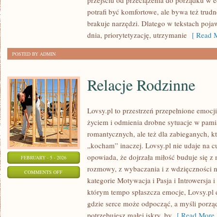
przejściu od przeciążenia do porządku w e
W
potrafi być komfortowe, ale bywa też trud
KLASIE
brakuje narzędzi. Dlatego w tekstach pojaw
dnia, priorytetyzację, utrzymanie
[ Read M
POSTED BY ADMIN
Relacje Rodzinne
Lovsy.pl to przestrzeń przepełnione emocj
życiem i odmienia drobne sytuacje w pamią
romantycznych, ale też dla zabieganych, k
„kocham” inaczej. Lovsy.pl nie udaje na c
opowiada, że dojrzała miłość buduje się z 
FEBRUARY - 5 - 2026
rozmowy, z wybaczania i z wdzięczności n
ON
COMMENTS OFF
kategorie Motywacja i Pasja i Introwersja 
RELACJE
którym tempo spłaszcza emocje, Lovsy.pl d
RODZINNE
gdzie serce może odpocząć, a myśli porzą
potrzebujesz małej iskry, by
[ Read More 