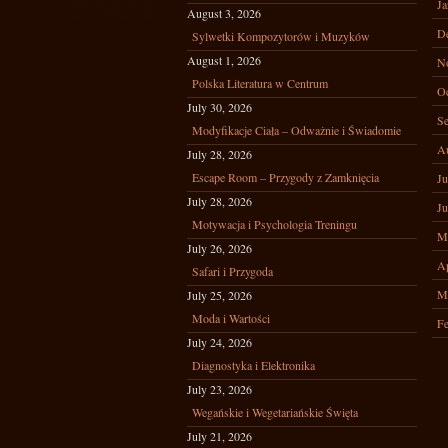
Ja
August 3, 2026
D
Sylwetki Kompozytorów i Muzyków
August 1, 2026
N
Polska Literatura w Centrum
Oc
July 30, 2026
Se
Modyfikacje Ciała – Odważnie i Świadomie
A
July 28, 2026
Escape Room – Przygody z Zamknięcia
Ju
July 28, 2026
Ju
Motywacja i Psychologia Treningu
M
July 26, 2026
Ap
Safari i Przygoda
M
July 25, 2026
Moda i Wartości
Fe
July 24, 2026
Diagnostyka i Elektronika
July 23, 2026
Wegańskie i Wegetariańskie Święta
July 21, 2026