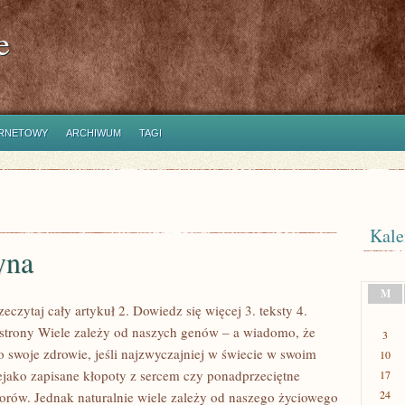
e
ERNETOWY
ARCHIWUM
TAGI
Kale
yna
M
zeczytaj cały artykuł 2. Dowiedz się więcej 3. teksty 4.
strony Wiele zależy od naszych genów – a wiadomo, że
3
o swoje zdrowie, jeśli najzwyczajniej w świecie w swoim
10
ako zapisane kłopoty z sercem czy ponadprzeciętne
17
24
rów. Jednak naturalnie wiele zależy od naszego życiowego