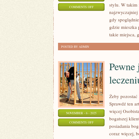
stylu. W takim
ON
COMMENTS OFF
najzwyczajniej
MEDYCYNA
gdy spoglądni
gdzie mieszka 
takie miejsca, 
POSTED BY ADMIN
Pewne j
leczeni
Żeby pozostać 
Sprawdź ten ar
więcej Osobista
NOVEMBER - 6 - 2025
bogatszej klie
ON
COMMENTS OFF
posiadania bog
PEWNE
coraz więcej, b
JEDNOSTKI