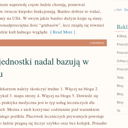
 razie naprawdę często ludzie chorują, ponieważ
« Oct
De
 w świecie kiepsko funkcjonują. Bardzo dobrze to widać,
emy na USA. W owym jakże bardzo dużym kraju są stany,
ponadprzeciętna ilość “grubasów”, lecz znajdą się również
Rekl
gdzie kult ładnego wyglądu
[ Read More ]
Kliknij,
CONTINUE
Przeczyt
Przeczyt
ednostki nadal bazują w
Zobacz p
Przeczyt
u
Tutaj
Blog
lekarzem należy skończyć trudne 1. Więcej na blogu 2.
Blog
tykuł 3. mapa strony 4. Więcej na blogu 5. Dowiedz się
 praktyka medyczna jest to typ usług leczniczych dla
Blog
nteli. Można z nich korzystać codziennie pod warunkiem
Tu
atego portfela. Placówek leczniczych prywatnych powstaje
o ludzie pragną się leczyć szybko oraz bez kolejek. Ponadto