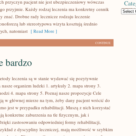
tych przyczyn pacjent nie jest ubezpieczeniowy wówczas
Cate
k go przyjmie. Każdy rodzaj leczenia ma konkretny cennik
Categories
by znać. Drobne rady lecznicze rodzaju leczenie
jonoforezą lub stereotypowa wizyta kosztują średnio
tych, natomiast
[ Read More ]
CONTINUE
e bardzo
etody leczenia są w stanie wydawać się pozytywnie
 nasze organizm ludzki 1. artykuly 2. mapa strony 3.
hodzi 4. mapa strony 5. Poznaj nasze propozycje Cele
ają w głównej mierze na tym, żeby dany pacjent wrócić do
mo jest w przypadku rehabilitacji. Muszą z nich korzystać
ją konkretne zaburzenia na tle fizycznym, jak i
zięki zastosowaniu odpowiedniej formy rehabilitacji,
rzykład z dyscypliny leczniczej, mają możliwość w szybkim