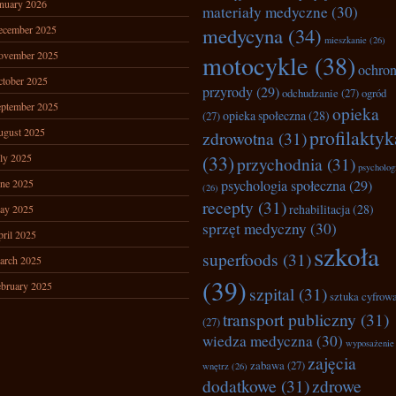
nuary 2026
materiały medyczne
(30)
ecember 2025
medycyna
(34)
mieszkanie
(26)
ovember 2025
motocykle
(38)
ochro
tober 2025
przyrody
(29)
odchudzanie
(27)
ogród
ptember 2025
opieka
opieka społeczna
(28)
(27)
ugust 2025
profilaktyk
zdrowotna
(31)
ly 2025
(33)
przychodnia
(31)
psycholog
ne 2025
psychologia społeczna
(29)
(26)
recepty
(31)
rehabilitacja
(28)
ay 2025
sprzęt medyczny
(30)
ril 2025
szkoła
superfoods
(31)
arch 2025
(39)
bruary 2025
szpital
(31)
sztuka cyfrow
transport publiczny
(31)
(27)
wiedza medyczna
(30)
wyposażenie
zajęcia
zabawa
(27)
wnętrz
(26)
dodatkowe
(31)
zdrowe