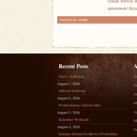
czasie wrócić 
sprawność fizyc
POSTED BY ADMIN
Recent Posts
A
Stawy i kończyny
A
August 7, 2026
Ju
Miłosne Inspiracje
Ju
August 6, 2026
M
Postprodukcja i Edycja Zdjęć
Ap
August 5, 2026
Kalendarz Wydarzeń
M
August 4, 2026
Fe
Karpaty (Europa Środkowo-Wschodnia)