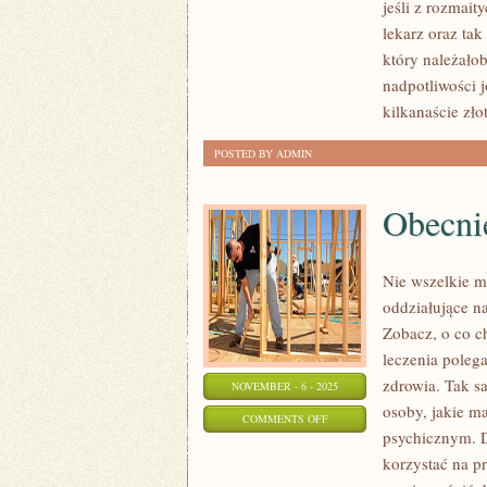
jeśli z rozmai
NADAL
lekarz oraz ta
BAZUJĄ
który należało
W
nadpotliwości 
LECZENIU
kilkanaście zło
POSTED BY ADMIN
Obecni
Nie wszelkie m
oddziałujące na
Zobacz, o co c
leczenia poleg
zdrowia. Tak sa
NOVEMBER - 6 - 2025
osoby, jakie ma
ON
COMMENTS OFF
psychicznym. D
OBECNIE
korzystać na p
BARDZO