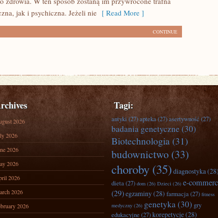
do zdrowia. W ten sposób zostaną im przywrócone trafna
zna, jak i psychiczna. Jeżeli nie
[ Read More ]
CONTINUE
rchives
Tagi:
antyki
(27)
apteka
(27)
asertywność
(27)
ugust 2026
badania genetyczne
(30)
ly 2026
Biotechnologia
(31)
ne 2026
budownictwo
(33)
ay 2026
choroby
(35)
diagnostyka
(28
ril 2026
e-commerc
dieta
(27)
dom
(26)
Dzieci
(26)
arch 2026
(29)
egzaminy
(28)
farmacja
(27)
fitness
genetyka
(30)
gry
bruary 2026
medyczny
(26)
korepetycje
(28)
edukacyjne
(27)