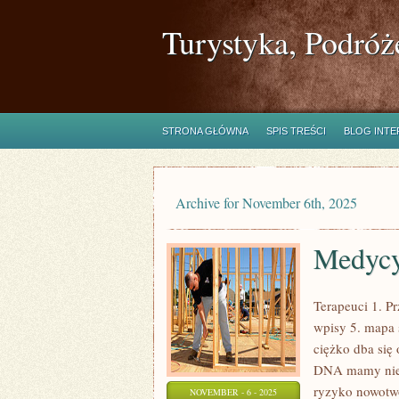
Turystyka, Podróż
STRONA GŁÓWNA
SPIS TREŚCI
BLOG INT
Archive for November 6th, 2025
Medyc
Terapeuci 1. Pr
wpisy 5. mapa 
ciężko dba się 
DNA mamy niej
ryzyko nowotwo
NOVEMBER - 6 - 2025