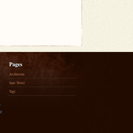
Pages
Archiwum
Spis Treści
Tagi
)
e