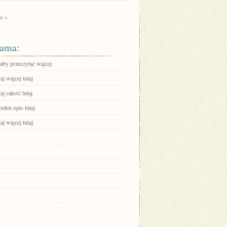
c »
ama:
 aby przeczytać więcej
aj więcej tutaj
aj całość tutaj
ełen opis tutaj
aj więcej tutaj