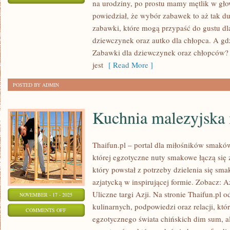
na urodziny, po prostu mamy mętlik w gło
W
powiedział, że wybór zabawek to aż tak duż
JAKI
zabawki, które mogą przypaść do gustu dla
SPOSÓB
dziewczynek oraz autko dla chłopca. A gdz
BYĆ
Zabawki dla dziewczynek oraz chłopców?
MĄDRZEJSZĄ
jest
[ Read More ]
OSOBĄ?
POSTED BY ADMIN
Kuchnia malezyjska 
Thaifun.pl – portal dla miłośników smaków
której egzotyczne nuty smakowe łączą się 
który powstał z potrzeby dzielenia się sm
azjatycką w inspirującej formie. Zobacz: A
Uliczne targi Azji. Na stronie Thaifun.pl 
NOVEMBER - 17 - 2025
kulinarnych, podpowiedzi oraz relacji, kt
ON
COMMENTS OFF
egzotycznego świata chińskich dim sum, al
KUCHNIA