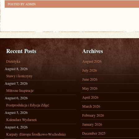
WALKI
POSTED BY ADMIN
Recent Posts
Archives
Dietetyka
August 2026
August 8, 2026
July 2026
Stawy i kończyny
June 2026
August 7, 2026
May 2026
Miłosne Inspiracje
April 2026
August 6, 2026
Postprodukcja i Edycja Zdjęć
March 2026
August 5, 2026
February 2026
Kalendarz Wydarzeń
January 2026
August 4, 2026
December 2025
Karpaty (Europa Środkowo-Wschodnia)