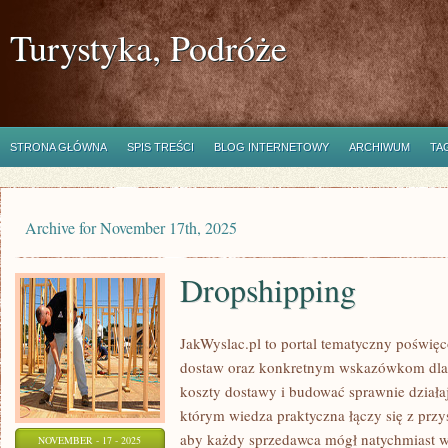
Turystyka, Podróże
STRONA GŁÓWNA
SPIS TREŚCI
BLOG INTERNETOWY
ARCHIWUM
TA
Archive for November 17th, 2025
Dropshipping
JakWyslac.pl to portal tematyczny poświę
dostaw oraz konkretnym wskazówkom dla 
koszty dostawy i budować sprawnie działaj
którym wiedza praktyczna łączy się z przy
aby każdy sprzedawca mógł natychmiast 
NOVEMBER - 17 - 2025