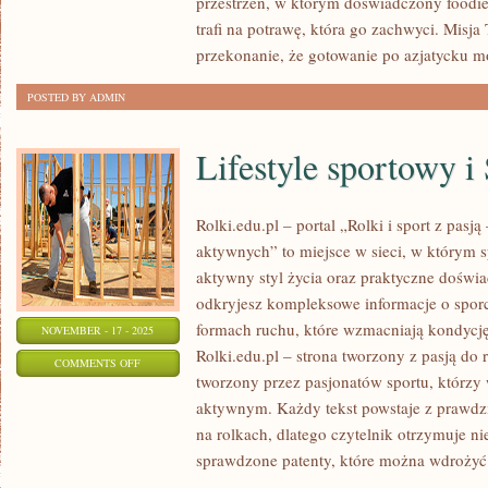
przestrzeń, w którym doświadczony foodie 
MALEZYJSKA
trafi na potrawę, która go zachwyci. Misja 
I
przekonanie, że gotowanie po azjatycku m
INDONEZYJSKA
POSTED BY ADMIN
Lifestyle sportowy i
Rolki.edu.pl – portal „Rolki i sport z pasją 
aktywnych” to miejsce w sieci, w którym sp
aktywny styl życia oraz praktyczne doświad
odkryjesz kompleksowe informacje o sporci
formach ruchu, które wzmacniają kondycję
NOVEMBER - 17 - 2025
Rolki.edu.pl – strona tworzony z pasją do 
ON
COMMENTS OFF
tworzony przez pasjonatów sportu, którzy w
LIFESTYLE
aktywnym. Każdy tekst powstaje z prawd
SPORTOWY
na rolkach, dlatego czytelnik otrzymuje n
I
sprawdzone patenty, które można wdrożyć
SPORTY