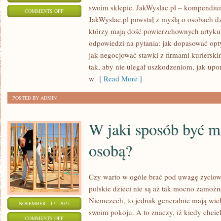
swoim sklepie. JakWyslac.pl – kompendium
ON
COMMENTS OFF
JakWyslac.pl powstał z myślą o osobach d
DROPSHIPPING
którzy mają dość powierzchownych artykuł
odpowiedzi na pytania: jak dopasować opt
jak negocjować stawki z firmami kurierski
tak, aby nie ulegał uszkodzeniom, jak u
w
[ Read More ]
POSTED BY ADMIN
W jaki sposób być m
osobą?
Czy warto w ogóle brać pod uwagę życiowe
polskie dzieci nie są aż tak mocno zamożn
Niemczech, to jednak generalnie mają wi
NOVEMBER - 17 - 2025
swoim pokoju. A to znaczy, iż kiedy chci
ON
COMMENTS OFF