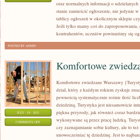
oraz normalnych informacji o udzielanych 
URLOP
stanie zamieścić ogłoszenie, nie jedynie w 
tablicy ogłoszeń w okolicznym sklepie czy 
Jeśli tylko mamy coś do zaproponowania
kontrahentów, uczniów powinniśmy się og
POSTED BY ADMIN
Komfortowe zwiedz
Komfortowe zwiedzane Warszawy {Turystyk
dział, który z każdym rokiem zyskuje znac
pewnością systematycznie rośnie ilość liczb
dziedziną. Turystyka jest niesamowicie int
piękna przyrody, jak również coraz bardzie
JULY - 18 - 2025
wykonywane są przez pracę ludzką. Turyst
ON
COMMENTS OFF
czy zaznajamianie sobie kultury, ale to też
KOMFORTOWE
unowocześniać tę dziedzinę. Jest to najba
ZWIEDZANE