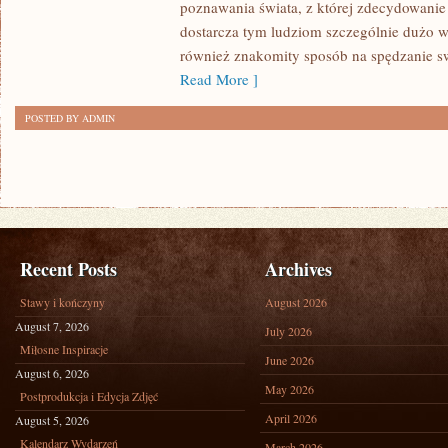
poznawania świata, z której zdecydowanie w
WARSZAWY
dostarcza tym ludziom szczególnie dużo ws
również znakomity sposób na spędzanie s
Read More ]
POSTED BY ADMIN
Recent Posts
Archives
Stawy i kończyny
August 2026
August 7, 2026
July 2026
Miłosne Inspiracje
June 2026
August 6, 2026
May 2026
Postprodukcja i Edycja Zdjęć
April 2026
August 5, 2026
Kalendarz Wydarzeń
March 2026