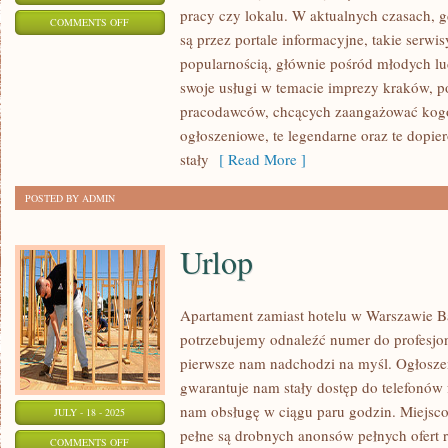
pracy czy lokalu. W aktualnych czasach, 
ON
COMMENTS OFF
są przez portale informacyjne, takie serwi
HOTELE
popularnością, głównie pośród młodych lu
–
swoje usługi w temacie imprezy kraków, p
POZNAŃ
pracodawców, chcących zaangażować kogo
ogłoszeniowe, te legendarne oraz te dopi
stały
[ Read More ]
POSTED BY ADMIN
Urlop
Apartament zamiast hotelu w Warszawie B
potrzebujemy odnaleźć numer do profesjona
pierwsze nam nadchodzi na myśl. Ogłoszen
gwarantuje nam stały dostęp do telefonó
nam obsługę w ciągu paru godzin. Miejsco
JULY - 18 - 2025
pełne są drobnych anonsów pełnych ofert 
ON
COMMENTS OFF