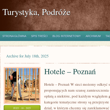
Turystyka, Podróże
STRONA GŁÓWNA
SPIS TREŚCI
BLOG INTERNETOWY
ARCHIWUM
TA
Archive for July 18th, 2025
Hotele – Poznań
Hotele – Poznań W sieci możemy odkryć se
proponujących nam szansę zamieszczenia 
opłatą a niektóre, pod każdym względem g
kategorie tematyczne strony są przejrzyste
dział, w którym chcemy się zareklamować 
JULY - 18 - 2025