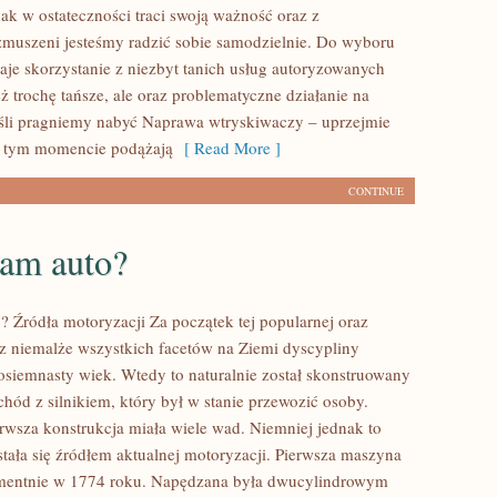
k w ostateczności traci swoją ważność oraz z
muszeni jesteśmy radzić sobie samodzielnie. Do wyboru
taje skorzystanie z niezbyt tanich usług autoryzowanych
ż trochę tańsze, ale oraz problematyczne działanie na
eśli pragniemy nabyć Naprawa wtryskiwaczy – uprzejmie
 tym momencie podążają
[ Read More ]
CONTINUE
nam auto?
? Źródła motoryzacji Za początek tej popularnej oraz
z niemalże wszystkich facetów na Ziemi dyscypliny
osiemnasty wiek. Wtedy to naturalnie został skonstruowany
hód z silnikiem, który był w stanie przewozić osoby.
rwsza konstrukcja miała wiele wad. Niemniej jednak to
stała się źródłem aktualnej motoryzacji. Pierwsza maszyna
mentnie w 1774 roku. Napędzana była dwucylindrowym