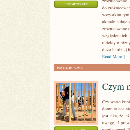
zróżnicowane. 
ON
COMMENTS OFF
do zróżnicowan
CZY
wszystkim tym,
WYGLĄD
aktualnie daje 
DOMU
zróżnicowane o
MA
względem ich u
DUŻE
obiekty o różn
ZNACZENIE?
dużo bardziej 
Read More ]
POSTED BY ADMIN
Czym m
Czy warto kup
domu to coś ni
jest taka, że 
uwagę, iż praw
rozplanować. P
JULY - 8 - 2025