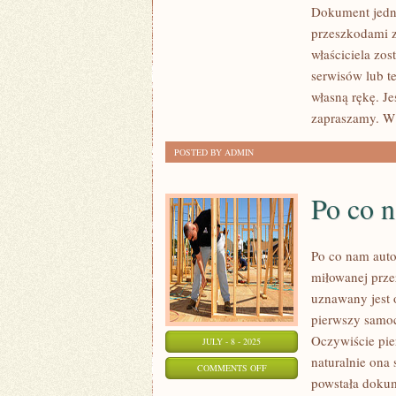
WŁAŚCICIEL
Dokument jedna
SAMOCHODU
przeszkodami z
ZNA
właściciela zos
NIENAGANNIE
serwisów lub te
KOMPLIKACJE
własną rękę. J
zapraszamy. W
POSTED BY ADMIN
Po co 
Po co nam auto
miłowanej prze
uznawany jest 
pierwszy samoc
Oczywiście pie
JULY - 8 - 2025
naturalnie ona 
ON
COMMENTS OFF
powstała doku
PO