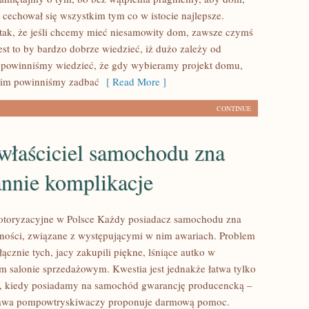
 cechował się wszystkim tym co w istocie najlepsze.
t tak, że jeśli chcemy mieć niesamowity dom, zawsze czymś
st to by bardzo dobrze wiedzieć, iż dużo zależy od
i powinniśmy wiedzieć, że gdy wybieramy projekt domu,
kim powinniśmy zadbać
[ Read More ]
CONTINUE
właściciel samochodu zna
annie komplikacje
otoryzacyjne w Polsce Każdy posiadacz samochodu zna
dności, związane z występującymi w nim awariach. Problem
ącznie tych, jacy zakupili piękne, lśniące autko w
ym salonie sprzedażowym. Kwestia jest jednakże łatwa tylko
, kiedy posiadamy na samochód gwarancję producencką –
awa pompowtryskiwaczy proponuje darmową pomoc.