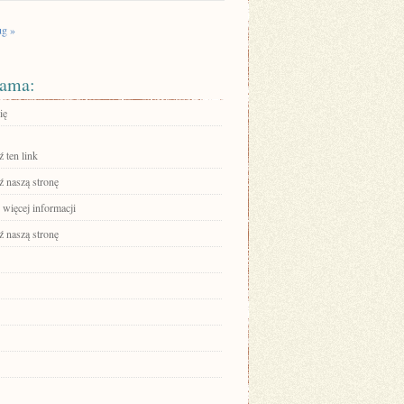
g »
ama:
ię
 ten link
 naszą stronę
 więcej informacji
 naszą stronę