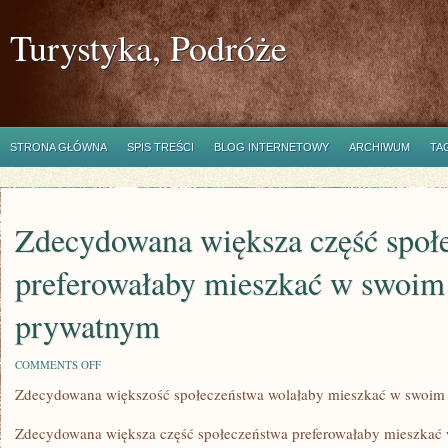
Turystyka, Podróże
STRONA GŁÓWNA
SPIS TREŚCI
BLOG INTERNETOWY
ARCHIWUM
TA
Zdecydowana większa część społ
preferowałaby mieszkać w swoi
prywatnym
ON
COMMENTS OFF
ZDECYDOWANA
Zdecydowana większość społeczeństwa wolałaby mieszkać w swoi
WIĘKSZA
CZĘŚĆ
SPOŁECZEŃSTWA
Zdecydowana większa część społeczeństwa preferowałaby mieszka
PREFEROWAŁABY