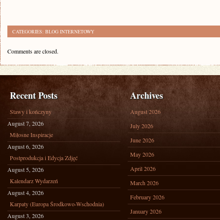
CATEGORIES:
BLOG INTERNETOWY
Comments are closed.
Recent Posts
Archives
Stawy i kończyny
August 2026
August 7, 2026
July 2026
Miłosne Inspiracje
June 2026
August 6, 2026
May 2026
Postprodukcja i Edycja Zdjęć
April 2026
August 5, 2026
Kalendarz Wydarzeń
March 2026
August 4, 2026
February 2026
Karpaty (Europa Środkowo-Wschodnia)
January 2026
August 3, 2026