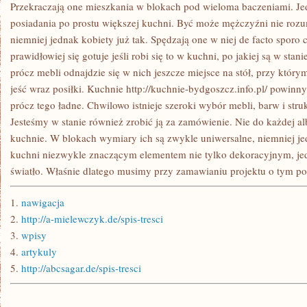
MIESZKAĆ
Przekraczają one mieszkania w blokach pod wieloma baczeniami. Je
W
posiadania po prostu większej kuchni. Być może mężczyźni nie roz
SWOIM
DOMU
niemniej jednak kobiety już tak. Spędzają one w niej de facto sporo
PRYWATNYM
prawidłowiej się gotuje jeśli robi się to w kuchni, po jakiej są w sta
prócz mebli odnajdzie się w nich jeszcze miejsce na stół, przy który
jeść wraz posiłki. Kuchnie http://kuchnie-bydgoszcz.info.pl/ powinny
prócz tego ładne. Chwilowo istnieje szeroki wybór mebli, barw i str
Jesteśmy w stanie również zrobić ją za zamówienie. Nie do każdej a
kuchnie. W blokach wymiary ich są zwykle uniwersalne, niemniej j
kuchni niezwykle znaczącym elementem nie tylko dekoracyjnym, jed
światło. Właśnie dlatego musimy przy zamawianiu projektu o tym p
1.
nawigacja
2.
http://a-mielewczyk.de/spis-tresci
3.
wpisy
4.
artykuly
5.
http://abcsagar.de/spis-tresci