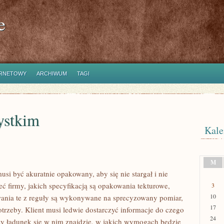
e
ERNETOWY
ARCHIWUM
TAGI
ystkim
Kale
M
si być akuratnie opakowany, aby się nie stargał i nie
ieć firmy, jakich specyfikacją są opakowania tekturowe,
3
10
ania te z reguły są wykonywane na sprecyzowany pomiar,
17
otrzeby. Klient musi ledwie dostarczyć informacje do czego
24
y ładunek się w nim znajdzie, w jakich wymogach będzie