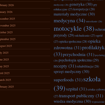
genetyka
(30)
gry
bruary 2026
medyczny
(26)
korepetycje
(28)
edukacyjne
(27)
nuary 2026
materiały medyczne
(30)
ecember 2025
medycyna
(34)
mieszkanie
(26)
ovember 2025
motocykle
(38)
ochro
tober 2025
przyrody
(29)
odchudzanie
(27)
ogród
ptember 2025
opieka
opieka społeczna
(28)
(27)
ugust 2025
profilaktyk
zdrowotna
(31)
ly 2025
(33)
przychodnia
(31)
psycholog
ne 2025
psychologia społeczna
(29)
(26)
recepty
(31)
rehabilitacja
(28)
ay 2025
sprzęt medyczny
(30)
ril 2025
szkoła
superfoods
(31)
arch 2025
(39)
bruary 2025
szpital
(31)
sztuka cyfrow
transport publiczny
(31)
(27)
wiedza medyczna
(30)
wyposażenie