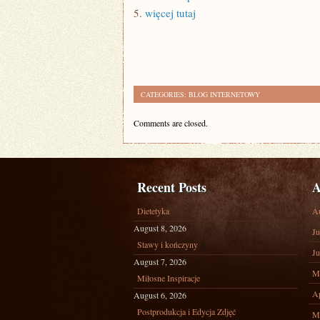
5.
więcej tutaj
CATEGORIES:
BLOG INTERNETOWY
Comments are closed.
Recent Posts
A
Dietetyka
A
August 8, 2026
Ju
Stawy i kończyny
Ju
August 7, 2026
M
Miłosne Inspiracje
Ap
August 6, 2026
Postprodukcja i Edycja Zdjęć
M