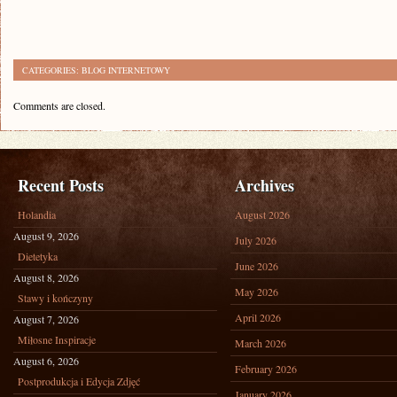
CATEGORIES:
BLOG INTERNETOWY
Comments are closed.
Recent Posts
Archives
Holandia
August 2026
August 9, 2026
July 2026
Dietetyka
June 2026
August 8, 2026
May 2026
Stawy i kończyny
April 2026
August 7, 2026
Miłosne Inspiracje
March 2026
August 6, 2026
February 2026
Postprodukcja i Edycja Zdjęć
January 2026