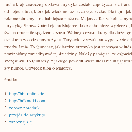
TAM
ruchu krajoznawczego. Słowo turystyka zostało zapożyczone z franc
STALE
od pojęcia tour, które jak wiadomo oznacza wycieczkę. Dla figur, ja
rekomendujemy – najładniejsze plaże na Majorce. Tak w kolosalnym
turystykę. Sprawdź atrakcje na Majorce. Jako ochotnicze wycieczki, 
świata oraz miłe spędzenie czasu. Wolnego czasu, który dla dużej g
aspektem w codziennym życiu. Turystyka zezwala na wypoczęcie o
trudów życia. To tłumaczy, jak bardzo turystyka jest znacząca w ludz
powinniśmy zaniedbywać tej dziedziny. Należy pamiętać, że człowie
szczęśliwy. To tłumaczy, z jakiego powodu wielu ludzi nie mających
zły humor. Odwiedź blog o Majorce.
źródło:
———————————
1.
http://hbt-online.de
2.
http://hdkmold.com
3.
zobacz poradnik
4.
przejdź do artykułu
5.
zapoznaj się