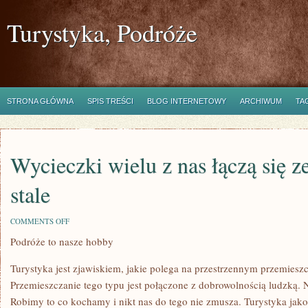
Turystyka, Podróże
STRONA GŁÓWNA
SPIS TREŚCI
BLOG INTERNETOWY
ARCHIWUM
TA
Wycieczki wielu z nas łączą się z
stale
ON
COMMENTS OFF
WYCIECZKI
Podróże to nasze hobby
WIELU
Z
NAS
Turystyka jest zjawiskiem, jakie polega na przestrzennym przemieszc
ŁĄCZĄ
SIĘ
Przemieszczanie tego typu jest połączone z dobrowolnością ludzką. N
ZE
Robimy to co kochamy i nikt nas do tego nie zmusza. Turystyka jak
SZKOŁĄ.