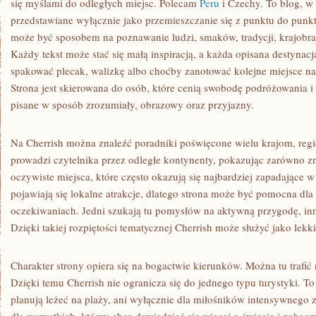
się myślami do odległych miejsc. Polecam
Peru
i Czechy. To blog, w
przedstawiane wyłącznie jako przemieszczanie się z punktu do punkt
może być sposobem na poznawanie ludzi, smaków, tradycji, krajobraz
Każdy tekst może stać się małą inspiracją, a każda opisana destynac
spakować plecak, walizkę albo choćby zanotować kolejne miejsce na
Strona jest skierowana do osób, które cenią swobodę podróżowania i 
pisane w sposób zrozumiały, obrazowy oraz przyjazny.
Na Cherrish można znaleźć poradniki poświęcone wielu krajom, reg
prowadzi czytelnika przez odległe kontynenty, pokazując zarówno zna
oczywiste miejsca, które często okazują się najbardziej zapadające
pojawiają się lokalne atrakcje, dlatego strona może być pomocna dl
oczekiwaniach. Jedni szukają tu pomysłów na aktywną przygodę, inni
Dzięki takiej rozpiętości tematycznej Cherrish może służyć jako lekk
Charakter strony opiera się na bogactwie kierunków. Można tu trafić 
Dzięki temu Cherrish nie ogranicza się do jednego typu turystyki. To 
planują leżeć na plaży, ani wyłącznie dla miłośników intensywnego 