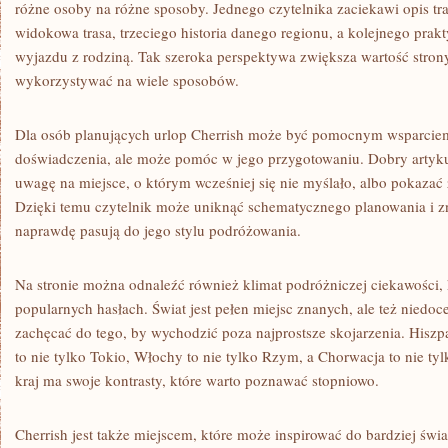
różne osoby na różne sposoby. Jednego czytelnika zaciekawi opis tr
widokowa trasa, trzeciego historia danego regionu, a kolejnego pra
wyjazdu z rodziną. Tak szeroka perspektywa zwiększa wartość strony 
wykorzystywać na wiele sposobów.
Dla osób planujących urlop Cherrish może być pomocnym wsparciem.
doświadczenia, ale może pomóc w jego przygotowaniu. Dobry artyku
uwagę na miejsce, o którym wcześniej się nie myślało, albo pokazać 
Dzięki temu czytelnik może uniknąć schematycznego planowania i zna
naprawdę pasują do jego stylu podróżowania.
Na stronie można odnaleźć również klimat podróżniczej ciekawości, 
popularnych hasłach. Świat jest pełen miejsc znanych, ale też niedo
zachęcać do tego, by wychodzić poza najprostsze skojarzenia. Hiszpan
to nie tylko Tokio, Włochy to nie tylko Rzym, a Chorwacja to nie t
kraj ma swoje kontrasty, które warto poznawać stopniowo.
Cherrish jest także miejscem, które może inspirować do bardziej św