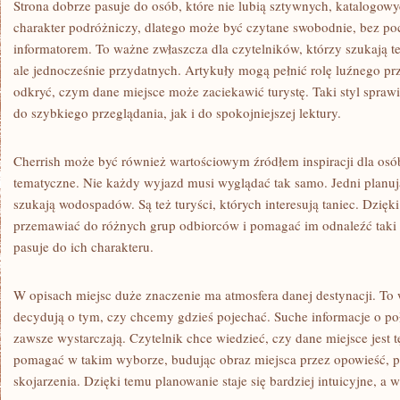
Strona dobrze pasuje do osób, które nie lubią sztywnych, katalogow
charakter podróżniczy, dlatego może być czytane swobodnie, bez poc
informatorem. To ważne zwłaszcza dla czytelników, którzy szukają 
ale jednocześnie przydatnych. Artykuły mogą pełnić rolę luźnego p
odkryć, czym dane miejsce może zaciekawić turystę. Taki styl sprawi
do szybkiego przeglądania, jak i do spokojniejszej lektury.
Cherrish może być również wartościowym źródłem inspiracji dla osób
tematyczne. Nie każdy wyjazd musi wyglądać tak samo. Jedni planują 
szukają wodospadów. Są też turyści, których interesują taniec. Dzięk
przemawiać do różnych grup odbiorców i pomagać im odnaleźć taki r
pasuje do ich charakteru.
W opisach miejsc duże znaczenie ma atmosfera danej destynacji. To 
decydują o tym, czy chcemy gdzieś pojechać. Suche informacje o poło
zawsze wystarczają. Czytelnik chce wiedzieć, czy dane miejsce jest 
pomagać w takim wyborze, budując obraz miejsca przez opowieść, p
skojarzenia. Dzięki temu planowanie staje się bardziej intuicyjne, a 