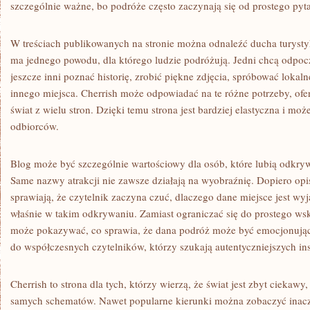
szczególnie ważne, bo podróże często zaczynają się od prostego py
W treściach publikowanych na stronie można odnaleźć ducha turystyk
ma jednego powodu, dla którego ludzie podróżują. Jedni chcą odpoc
jeszcze inni poznać historię, zrobić piękne zdjęcia, spróbować lokal
innego miejsca. Cherrish może odpowiadać na te różne potrzeby, ofer
świat z wielu stron. Dzięki temu strona jest bardziej elastyczna i mo
odbiorców.
Blog może być szczególnie wartościowy dla osób, które lubią odkry
Same nazwy atrakcji nie zawsze działają na wyobraźnię. Dopiero opis
sprawiają, że czytelnik zaczyna czuć, dlaczego dane miejsce jest w
właśnie w takim odkrywaniu. Zamiast ograniczać się do prostego wsk
może pokazywać, co sprawia, że dana podróż może być emocjonująca
do współczesnych czytelników, którzy szukają autentyczniejszych ins
Cherrish to strona dla tych, którzy wierzą, że świat jest zbyt ciekawy
samych schematów. Nawet popularne kierunki można zobaczyć inaczej,