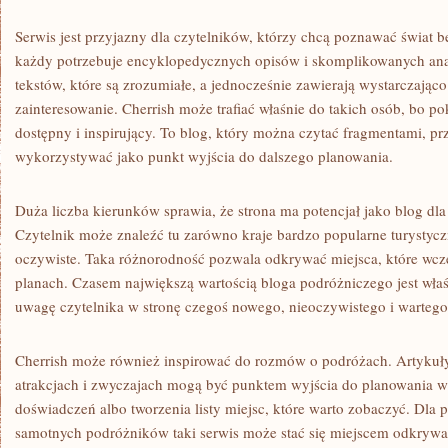
Serwis jest przyjazny dla czytelników, którzy chcą poznawać świat 
każdy potrzebuje encyklopedycznych opisów i skomplikowanych ana
tekstów, które są zrozumiałe, a jednocześnie zawierają wystarczająco
zainteresowanie. Cherrish może trafiać właśnie do takich osób, bo 
dostępny i inspirujący. To blog, który można czytać fragmentami, pr
wykorzystywać jako punkt wyjścia do dalszego planowania.
Duża liczba kierunków sprawia, że strona ma potencjał jako blog dl
Czytelnik może znaleźć tu zarówno kraje bardzo popularne turystyczn
oczywiste. Taka różnorodność pozwala odkrywać miejsca, które wcze
planach. Czasem największą wartością bloga podróżniczego jest właśn
uwagę czytelnika w stronę czegoś nowego, nieoczywistego i wartego
Cherrish może również inspirować do rozmów o podróżach. Artykuły 
atrakcjach i zwyczajach mogą być punktem wyjścia do planowania
doświadczeń albo tworzenia listy miejsc, które warto zobaczyć. Dla p
samotnych podróżników taki serwis może stać się miejscem odkryw