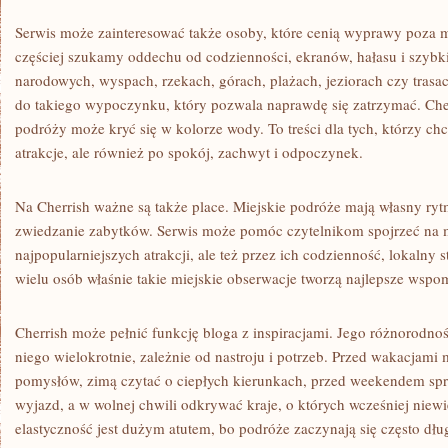
Serwis może zainteresować także osoby, które cenią wyprawy poza 
częściej szukamy oddechu od codzienności, ekranów, hałasu i szybk
narodowych, wyspach, rzekach, górach, plażach, jeziorach czy tra
do takiego wypoczynku, który pozwala naprawdę się zatrzymać. Che
podróży może kryć się w kolorze wody. To treści dla tych, którzy ch
atrakcje, ale również po spokój, zachwyt i odpoczynek.
Na Cherrish ważne są także place. Miejskie podróże mają własny ry
zwiedzanie zabytków. Serwis może pomóc czytelnikom spojrzeć na m
najpopularniejszych atrakcji, ale też przez ich codzienność, lokalny st
wielu osób właśnie takie miejskie obserwacje tworzą najlepsze wspo
Cherrish może pełnić funkcję bloga z inspiracjami. Jego różnorodno
niego wielokrotnie, zależnie od nastroju i potrzeb. Przed wakacjam
pomysłów, zimą czytać o ciepłych kierunkach, przed weekendem spra
wyjazd, a w wolnej chwili odkrywać kraje, o których wcześniej niewie
elastyczność jest dużym atutem, bo podróże zaczynają się często dłu