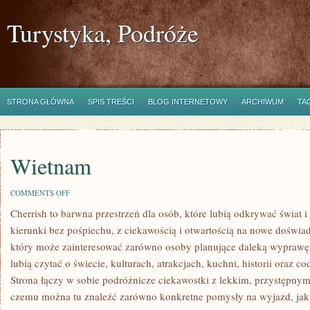
Turystyka, Podróże
STRONA GŁÓWNA
SPIS TREŚCI
BLOG INTERNETOWY
ARCHIWUM
TA
Wietnam
ON
COMMENTS OFF
WIETNAM
Cherrish to barwna przestrzeń dla osób, które lubią odkrywać świat
kierunki bez pośpiechu, z ciekawością i otwartością na nowe doświad
który może zainteresować zarówno osoby planujące daleką wyprawę, j
lubią czytać o świecie, kulturach, atrakcjach, kuchni, historii oraz c
Strona łączy w sobie podróżnicze ciekawostki z lekkim, przystępny
czemu można tu znaleźć zarówno konkretne pomysły na wyjazd, jak i