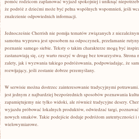
pomóc rodzicom zaplanować wyjazd spokojniej i uniknąć niepotrzeb
że podróż z dziećmi może być pełna wspólnych wspomnień, jeśli wcze
znalezienie odpowiednich informacji.
Jednocześnie Cherrish nie pomija tematów związanych z niezależny
samotna wyprawa jest sposobem na odpoczynek, przełamanie rutyny
poznanie samego siebie. Teksty o takim charakterze mogą być inspira
zastanawiają się, czy warto ruszyć w drogę bez towarzystwa. Stro
zalety, jak i wyzwania takiego podróżowania, podpowiadając, że s
rozwijający, jeśli zostanie dobrze przemyślany.
W serwisie można dostrzec zainteresowanie tradycyjnymi potrawami
jest jednym z najbardziej bezpośrednich sposobów poznawania kultur
zapamiętujemy nie tylko widoki, ale również tradycyjne desery. Che
wyjazdu próbować lokalnych produktów, odwiedzać targi, poznawać ku
nowych smaków. Takie podejście dodaje podróżom autentyczności i s
wielowymiarowe.