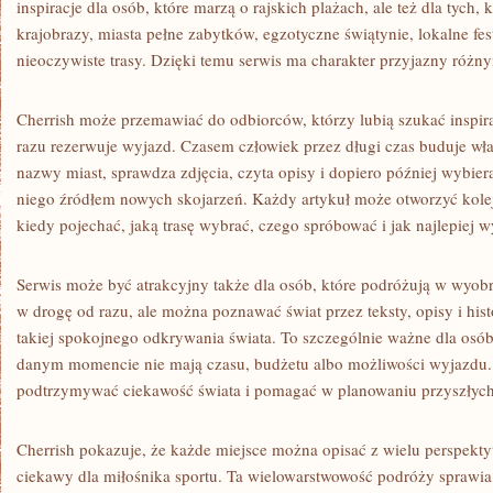
inspiracje dla osób, które marzą o rajskich plażach, ale też dla tych,
krajobrazy, miasta pełne zabytków, egzotyczne świątynie, lokalne fes
nieoczywiste trasy. Dzięki temu serwis ma charakter przyjazny róż
Cherrish może przemawiać do odbiorców, którzy lubią szukać inspira
razu rezerwuje wyjazd. Czasem człowiek przez długi czas buduje wł
nazwy miast, sprawdza zdjęcia, czyta opisy i dopiero później wybiera
niego źródłem nowych skojarzeń. Każdy artykuł może otworzyć kolej
kiedy pojechać, jaką trasę wybrać, czego spróbować i jak najlepiej 
Serwis może być atrakcyjny także dla osób, które podróżują w wyob
w drogę od razu, ale można poznawać świat przez teksty, opisy i hist
takiej spokojnego odkrywania świata. To szczególnie ważne dla osób,
danym momencie nie mają czasu, budżetu albo możliwości wyjazdu. 
podtrzymywać ciekawość świata i pomagać w planowaniu przyszłyc
Cherrish pokazuje, że każde miejsce można opisać z wielu perspekt
ciekawy dla miłośnika sportu. Ta wielowarstwowość podróży sprawia