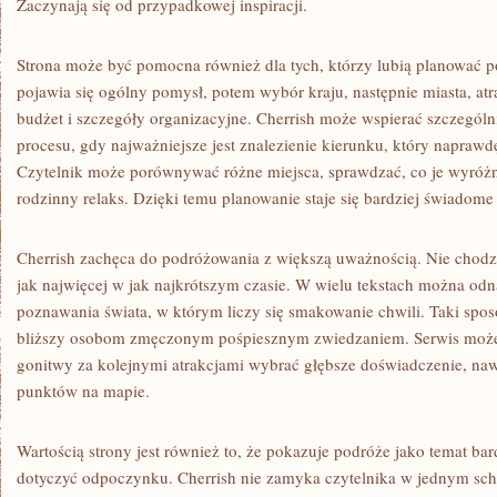
Zaczynają się od przypadkowej inspiracji.
Strona może być pomocna również dla tych, którzy lubią planować p
pojawia się ogólny pomysł, potem wybór kraju, następnie miasta, atra
budżet i szczegóły organizacyjne. Cherrish może wspierać szczególn
procesu, gdy najważniejsze jest znalezienie kierunku, który napraw
Czytelnik może porównywać różne miejsca, sprawdzać, co je wyróżnia
rodzinny relaks. Dzięki temu planowanie staje się bardziej świadom
Cherrish zachęca do podróżowania z większą uważnością. Nie chodzi
jak najwięcej w jak najkrótszym czasie. W wielu tekstach można od
poznawania świata, w którym liczy się smakowanie chwili. Taki spos
bliższy osobom zmęczonym pośpiesznym zwiedzaniem. Serwis może 
gonitwy za kolejnymi atrakcjami wybrać głębsze doświadczenie, naw
punktów na mapie.
Wartością strony jest również to, że pokazuje podróże jako temat ba
dotyczyć odpoczynku. Cherrish nie zamyka czytelnika w jednym sch