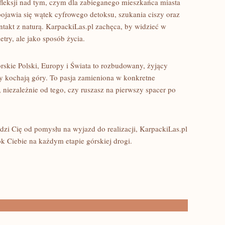
efleksji nad tym, czym dla zabieganego mieszkańca miasta
 pojawia się wątek cyfrowego detoksu, szukania ciszy oraz
takt z naturą. KarpackiLas.pl zachęca, by widzieć w
try, ale jako sposób życia.
rskie Polski, Europy i Świata to rozbudowany, żyjący
zy kochają góry. To pasja zamieniona w konkretne
 niezależnie od tego, czy ruszasz na pierwszy spacer po
adzi Cię od pomysłu na wyjazd do realizacji, KarpackiLas.pl
ok Ciebie na każdym etapie górskiej drogi.