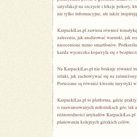
satysfakcji na szczycie i lekcje pokory, 
nie tylko informacyjne, ale także inspiruj
KarpackiLas.pl zawiera również tematykę
zalecenia, jak analizować warunki, jak r
nieocenione mimo smartfonów. Podkreśla
każda wycieczka kojarzyła się z bezpiec
Na KarpackiLas.pl nie brakuje również tr
szlaki, jak zachowywać się na zaśnieżony
Poruszane są również kwestie turystyki wi
KarpackiLas.pl to platforma, gdzie prakty
o zaawansowanych miłośnikach gór, tak ab
różnorodności artykułów KarpackiLas.pl 
planowaniu kolejnych górskich celów.