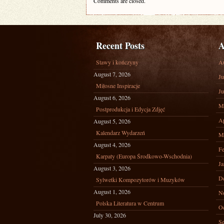
Comments are closed.
Recent Posts
A
Stawy i kończyny
A
August 7, 2026
Ju
Miłosne Inspiracje
Ju
August 6, 2026
M
Postprodukcja i Edycja Zdjęć
Ap
August 5, 2026
Kalendarz Wydarzeń
M
August 4, 2026
Fe
Karpaty (Europa Środkowo-Wschodnia)
Ja
August 3, 2026
D
Sylwetki Kompozytorów i Muzyków
August 1, 2026
N
Polska Literatura w Centrum
Oc
July 30, 2026
Se