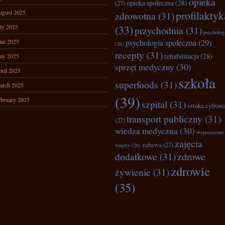
opieka
opieka społeczna
(28)
(27)
ugust 2025
profilaktyk
zdrowotna
(31)
ly 2025
(33)
przychodnia
(31)
psycholog
ne 2025
psychologia społeczna
(29)
(26)
recepty
(31)
rehabilitacja
(28)
ay 2025
sprzęt medyczny
(30)
ril 2025
szkoła
superfoods
(31)
arch 2025
(39)
bruary 2025
szpital
(31)
sztuka cyfrow
transport publiczny
(31)
(27)
wiedza medyczna
(30)
wyposażenie
zajęcia
zabawa
(27)
wnętrz
(26)
dodatkowe
(31)
zdrowe
zdrowie
żywienie
(31)
(35)