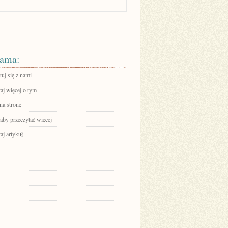
ama:
uj się z nami
aj więcej o tym
na stronę
 aby przeczytać więcej
aj artykuł