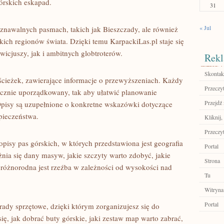
górskich eskapad.
31
« Jul
oznawalnych pasmach, takich jak Bieszczady, ale również
ich regionów świata. Dzięki temu KarpackiLas.pl staje się
icjuszy, jak i ambitnych globtroterów.
Rekl
Skontakt
 ścieżek, zawierające informacje o przewyższeniach. Każdy
Przeczyt
icznie uporządkowany, tak aby ułatwić planowanie
Przejdź 
pisy są uzupełnione o konkretne wskazówki dotyczące
pieczeństwa.
Kliknij,
Przeczyt
pisy pas górskich, w których przedstawiona jest geografia
Portal
nia się dany masyw, jakie szczyty warto zdobyć, jakie
Strona
ak różnorodna jest rzeźba w zależności od wysokości nad
Tu
Witryna
Portal
ady sprzętowe, dzięki którym zorganizujesz się do
ę, jak dobrać buty górskie, jaki zestaw map warto zabrać,