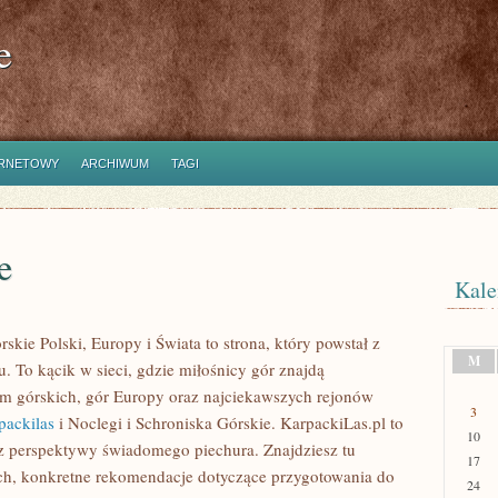
e
ERNETOWY
ARCHIWUM
TAGI
e
Kale
skie Polski, Europy i Świata to strona, który powstał z
M
. To kącik w sieci, gdzie miłośnicy gór znajdą
m górskich, gór Europy oraz najciekawszych rejonów
3
packilas
i Noclegi i Schroniska Górskie. KarpackiLas.pl to
10
 perspektywy świadomego piechura. Znajdziesz tu
17
ich, konkretne rekomendacje dotyczące przygotowania do
24