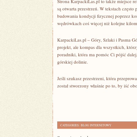
Strona KarpackiLas.pl to także miejsce r
są otwarta przestrzeń. W tekstach często
budowania kondycji fizycznej poprzez kon
wędrówkach coś więcej niż kolejne kilome
KarpackiLas.pl – Góry, Szlaki i Pasma Gó
projekt, ale kompas dla wszystkich, któr
poradniki, która ma pomóc Ci pójść dalej,
górskiej dolinie.
Jeśli szukasz przestrzeni, która przeprow
został stworzony właśnie po to, by iść ob
CATEGORIES:
BLOG INTERNETOWY