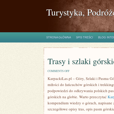
Turystyka, Podróż
STRONA GŁÓWNA
SPIS TREŚCI
BLOG INT
Trasy i szlaki górski
ON
COMMENTS OFF
TRASY
KarpackiLas.pl – Góry, Szlaki i Pasma Gór
I
SZLAKI
miłości do łańcuchów górskich i trekkingu
GÓRSKIE
podpowiedzi do odkrywania polskich pas
górskich na globie. Warto przeczytać
Kar
kompendium wiedzy o górach, napisane z
szczegółowe opisy tras, opis pasm górsk