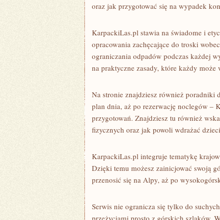
oraz jak przygotować się na wypadek kont
KarpackiLas.pl stawia na świadome i etyc
opracowania zachęcające do troski wobec 
ograniczania odpadów podczas każdej wyp
na praktyczne zasady, które każdy może 
Na stronie znajdziesz również poradniki
plan dnia, aż po rezerwację noclegów –
przygotowań. Znajdziesz tu również wsk
fizycznych oraz jak powoli wdrażać dziec
KarpackiLas.pl integruje tematykę krajo
Dzięki temu możesz zainicjować swoją gó
przenosić się na Alpy, aż po wysokogórs
Serwis nie ogranicza się tylko do suchyc
przeżyciami prosto z górskich szlaków. W