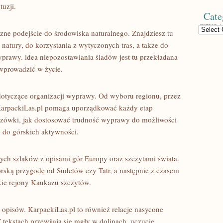
uzji.
Cate
Categories
zne podejście do środowiska naturalnego. Znajdziesz tu
natury, do korzystania z wytyczonych tras, a także do
rawy. idea niepozostawiania śladów jest tu przekładana
wprowadzić w życie.
 dotyczące organizacji wyprawy. Od wyboru regionu, przez
 KarpackiLas.pl pomaga uporządkować każdy etap
azówki, jak dostosować trudność wyprawy do możliwości
i do górskich aktywności.
wych szlaków z opisami gór Europy oraz szczytami świata.
rską przygodę od Sudetów czy Tatr, a następnie z czasem
kie rejony Kaukazu szczytów.
h opisów. KarpackiLas.pl to również relacje nasycone
 tekstach przewijają się mgły w dolinach, uczucie