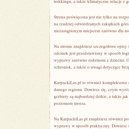
trekkingu, a także klimatyczne relacje z 
Strona poświęcona jest nie tylko na rozp
na rzadziej odwiedzanych zakątkach górsk
niezastąpionym miejscem zarówno dla now
Na stronie znajdziesz szczegółowe opisy
odcinek jest przedstawiony w sposób log
wyprawy zarówno rodzinom z dziećmi. O
schronisk, a także o uwagi dotyczące bez
KarpackiLas.pl to również kompleksowe o
danego regionu. Dowiesz się, czym wyróż
grzbiety są najbardziej dzikie, a także j
poziomem morza.
Na KarpackiLas.pl znajdziesz również por
wyprawy w sposób praktyczny. Dowiesz si