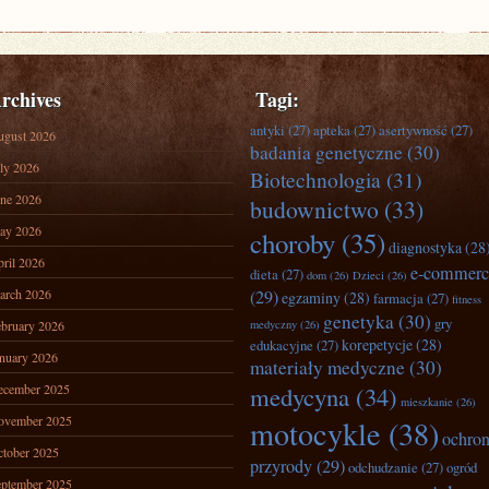
rchives
Tagi:
antyki
(27)
apteka
(27)
asertywność
(27)
ugust 2026
badania genetyczne
(30)
ly 2026
Biotechnologia
(31)
ne 2026
budownictwo
(33)
ay 2026
choroby
(35)
diagnostyka
(28
ril 2026
e-commerc
dieta
(27)
dom
(26)
Dzieci
(26)
arch 2026
(29)
egzaminy
(28)
farmacja
(27)
fitness
genetyka
(30)
gry
bruary 2026
medyczny
(26)
korepetycje
(28)
edukacyjne
(27)
nuary 2026
materiały medyczne
(30)
ecember 2025
medycyna
(34)
mieszkanie
(26)
ovember 2025
motocykle
(38)
ochro
tober 2025
przyrody
(29)
odchudzanie
(27)
ogród
ptember 2025