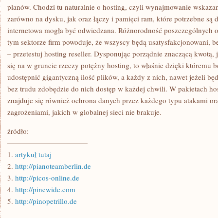
WSZYSCY
planów. Chodzi tu naturalnie o hosting, czyli wynajmowanie wskaza
CI,
zarówno na dysku, jak oraz łączy i pamięci ram, które potrzebne są
KTÓRZY
CHCIELIBY
internetowa mogła być odwiedzana. Różnorodność poszczególnych of
OTWORZYĆ
tym sektorze firm powoduje, że wszyscy będą usatysfakcjonowani, b
– przetestuj hosting reseller. Dysponując porządnie znaczącą kwotą,
się na w gruncie rzeczy potężny hosting, to właśnie dzięki któremu
udostępnić gigantyczną ilość plików, a każdy z nich, nawet jeżeli bę
bez trudu zdobędzie do nich dostęp w każdej chwili. W pakietach h
znajduje się również ochrona danych przez każdego typu atakami or
zagrożeniami, jakich w globalnej sieci nie brakuje.
źródło:
———————————
1.
artykuł tutaj
2.
http://pianoteamberlin.de
3.
http://picos-online.de
4.
http://pinewide.com
5.
http://pinopetrillo.de