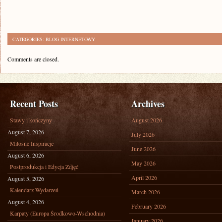
CATEGORIES:
BLOG INTERNETOWY
Comments are closed.
Recent Posts
Archives
Stawy i kończyny
August 2026
August 7, 2026
July 2026
Miłosne Inspiracje
June 2026
August 6, 2026
May 2026
Postprodukcja i Edycja Zdjęć
April 2026
August 5, 2026
Kalendarz Wydarzeń
March 2026
August 4, 2026
February 2026
Karpaty (Europa Środkowo-Wschodnia)
January 2026