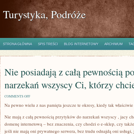
Turystyka, Podróże
STRONA GŁÓWNA
SPIS TREŚCI
BLOG INTERNETOWY
ARCHIWUM
TA
Nie posiadają z całą pewnością 
narzekań wszyscy Ci, którzy chci
ON
COMMENTS OFF
NIE
Na pewno wielu z nas pamięta jeszcze te okresy, kiedy tak właściwie
POSIADAJĄ
Z
CAŁĄ
Nie mają z całą pewnością przytyków do narzekań wszyscy , jacy ch
PEWNOŚCIĄ
POWODÓW
domenę internetową – bez znaczenia, czy chodzi o e-sklep, czy tak
DO
jeśli nie mają oni prywatnego serwera, bez trudu odnajdą oni usługi,
NARZEKAŃ