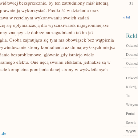
idłowiej bezsprzecznie, by ten zatrudniony miał istotną
31
 sprawnie ją wykorzystać. Prędkość w działaniu oraz
stawa w rzetelnym wykonywaniu swoich zadań
« Jul
cej się optymalizacją dla wyszukiwarek najogromniejsze
iony znający się dobrze na zagadnieniu takim jak
Rekl
glia. Osoba zajmująca się tym ma obowiązek bez wątpienia
Odwiedź 
wywindowanie strony kontrahenta aż do najwyższych miejsc
danie bezproblemowe, głównie gdy istnieje wiele
Dowiedz 
samego efektu. One nęcą swoimi efektami, jednakże są w
Odwiedź
tacie kompletne pomijanie danej strony w wyświetlanych
Odwied
Kliknij,
Tu
Witryna
Portal
Serwis
WWW
n.de