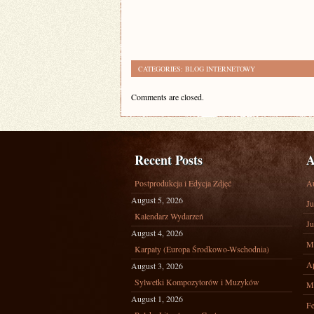
CATEGORIES:
BLOG INTERNETOWY
Comments are closed.
Recent Posts
A
Postprodukcja i Edycja Zdjęć
A
August 5, 2026
Ju
Kalendarz Wydarzeń
Ju
August 4, 2026
M
Karpaty (Europa Środkowo-Wschodnia)
Ap
August 3, 2026
Sylwetki Kompozytorów i Muzyków
M
August 1, 2026
Fe