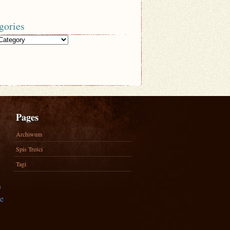
gories
Pages
Archiwum
Spis Treści
Tagi
)
e