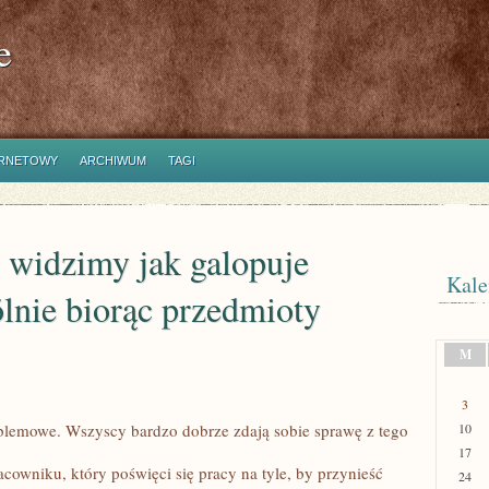
e
ERNETOWY
ARCHIWUM
TAGI
widzimy jak galopuje
Kale
ólnie biorąc przedmioty
M
3
blemowe. Wszyscy bardzo dobrze zdają sobie sprawę z tego
10
17
acowniku, który poświęci się pracy na tyle, by przynieść
24