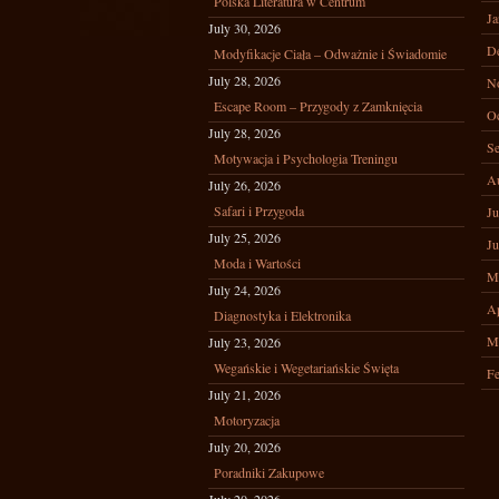
Polska Literatura w Centrum
Ja
July 30, 2026
D
Modyfikacje Ciała – Odważnie i Świadomie
July 28, 2026
N
Escape Room – Przygody z Zamknięcia
Oc
July 28, 2026
Se
Motywacja i Psychologia Treningu
A
July 26, 2026
Safari i Przygoda
Ju
July 25, 2026
Ju
Moda i Wartości
M
July 24, 2026
Ap
Diagnostyka i Elektronika
M
July 23, 2026
Wegańskie i Wegetariańskie Święta
Fe
July 21, 2026
Motoryzacja
July 20, 2026
Poradniki Zakupowe