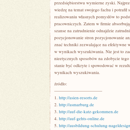
GALOPUJE
przedsiębiorstwu wymierne zyski. Najpraw
TECHNOLOGIA,
wiedzę na temat swojego fachu i potrafił
SZCZEGÓLNIE
BIORĄC
realizowaniu własnych pomysłów to pod
PRZEDMIOTY
pracowniczych. Zatem w firmie absorbują
DZIENNEGO
UŻYTKU
szanse na zatrudnienie odnajdzie zatrudn
pozycjonowanie stron pozycjonowanie an
znać techniki zezwalające na efektywne 
w wynikach wyszukiwania. Nie jest to za
nieetycznych sposobów na zdobycie tego 
stanie być odkryte i spowodować w rezul
wynikach wyszukiwania.
źródło:
———————————
1.
http://asien-resorts.de
2.
http://asmarburg.de
3.
http://auf-die-katz-gekommen.de
4.
http://auf-gehts-online.de
5.
http://ausbildung-schulung-nageldesig