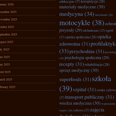
korepetycje
(28)
edukacyjne
(27)
nuary 2026
materiały medyczne
(30)
ecember 2025
medycyna
(34)
mieszkanie
(26)
ovember 2025
motocykle
(38)
ochro
tober 2025
przyrody
(29)
odchudzanie
(27)
ogród
ptember 2025
opieka
opieka społeczna
(28)
(27)
ugust 2025
profilaktyk
zdrowotna
(31)
ly 2025
(33)
przychodnia
(31)
psycholog
ne 2025
psychologia społeczna
(29)
(26)
recepty
(31)
rehabilitacja
(28)
ay 2025
sprzęt medyczny
(30)
ril 2025
szkoła
superfoods
(31)
arch 2025
(39)
bruary 2025
szpital
(31)
sztuka cyfrow
transport publiczny
(31)
(27)
wiedza medyczna
(30)
wyposażenie
zajęcia
zabawa
(27)
wnętrz
(26)