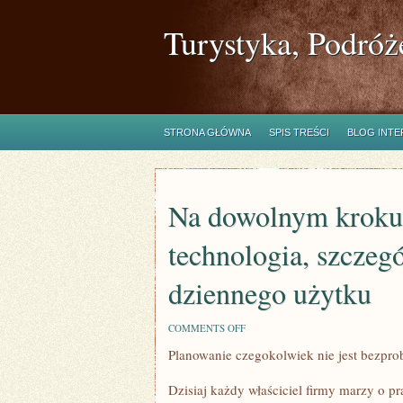
Turystyka, Podróż
STRONA GŁÓWNA
SPIS TREŚCI
BLOG INT
Na dowolnym kroku 
technologia, szczeg
dziennego użytku
ON
COMMENTS OFF
NA
Planowanie czegokolwiek nie jest bezpro
DOWOLNYM
KROKU
WIDZIMY
Dzisiaj każdy właściciel firmy marzy o pr
JAK