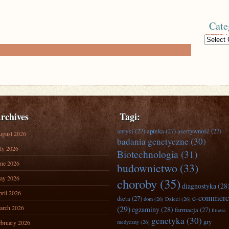
Cate
Categories
rchives
Tagi:
antyki
(27)
apteka
(27)
asertywność
(27)
ugust 2026
badania genetyczne
(30)
ly 2026
Biotechnologia
(31)
ne 2026
budownictwo
(33)
ay 2026
choroby
(35)
diagnostyka
(28
ril 2026
e-commerc
dieta
(27)
dom
(26)
Dzieci
(26)
arch 2026
(29)
egzaminy
(28)
farmacja
(27)
fitness
genetyka
(30)
gry
bruary 2026
medyczny
(26)