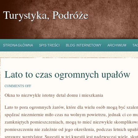
Turystyka, Podróże
STRONA GŁÓWNA
SPIS TREŚCI
BLOG INTERNETOWY
ARCHIWUM
TA
Lato to czas ogromnych upałów
ON
COMMENTS OFF
LATO
Okna to niezwykle istotny detal domu i mieszkania
TO
CZAS
OGROMNYCH
Lato to pora ogromnych żarów, które dla wielu osób mogą być szale
UPAŁÓW
spędzać niezmiernie miło czas na wolnym powietrzu, jednak ci co m
zamkniętych pomieszczeniach, mogą to mieć niezwykle skomplikow
pomieszczeniu nie zależnie od jego określenia, podczas letnich upał
sprawny wentylator. Sugestii w tej kwestii jest nadzwyczaj wiele, sku