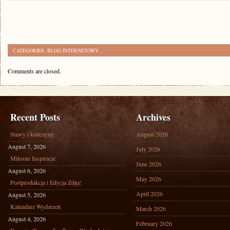
CATEGORIES:
BLOG INTERNETOWY
Comments are closed.
Recent Posts
Archives
Stawy i kończyny
August 2026
August 7, 2026
July 2026
Miłosne Inspiracje
June 2026
August 6, 2026
May 2026
Postprodukcja i Edycja Zdjęć
April 2026
August 5, 2026
Kalendarz Wydarzeń
March 2026
August 4, 2026
February 2026