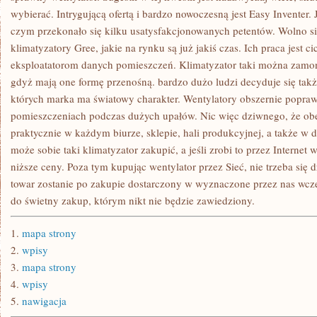
wybierać. Intrygującą ofertą i bardzo nowoczesną jest Easy Inventer. 
czym przekonało się kilku usatysfakcjonowanych petentów. Wolno si
klimatyzatory Gree, jakie na rynku są już jakiś czas. Ich praca jest c
eksploatatorom danych pomieszczeń. Klimatyzator taki można zam
gdyż mają one formę przenośną. bardzo dużo ludzi decyduje się takż
których marka ma światowy charakter. Wentylatory obszernie popra
pomieszczeniach podczas dużych upałów. Nic więc dziwnego, że obe
praktycznie w każdym biurze, sklepie, hali produkcyjnej, a także 
może sobie taki klimatyzator zakupić, a jeśli zrobi to przez Internet
niższe ceny. Poza tym kupując wentylator przez Sieć, nie trzeba się 
towar zostanie po zakupie dostarczony w wyznaczone przez nas wcze
do świetny zakup, którym nikt nie będzie zawiedziony.
1.
mapa strony
2.
wpisy
3.
mapa strony
4.
wpisy
5.
nawigacja