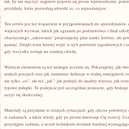
tak, by nie męczyć: najpierw pojawia się proste wprowadzenie, pote
przykłady, które pozwalają utrwalić to, co najważniejsze.
Ten serwis jest też wsparciem w przygotowaniach do sprawdzianów,
większych wyzwań, takich jak egzamin po podstawówce i finał szkoły
chaotycznego „zakuwania” proponujemy plan nauki: krótsze, ale powt
pamięć. Dzięki temu łatwiej wejść w tryb powtórek tygodniowych i un
gdy wszystko zostaje na ostatnią chwilę.
Ważnym elementem są też strategie uczenia się. Pokazujemy, jak twor
małych porcjach oraz jak zamieniać definicje w realną umiejętność 
nie tylko „co”, ale też „jak”: jak podejść do analizy wiersza, jak r
typowe pułapki. To podejście jest szczególnie pomocne, gdy brakuje
uczyć się skuteczniej.
Materiały są przydatne w różnych sytuacjach: gdy chcesz powtórzyć 
w zadaniach, a także wtedy, gdy po prostu interesuje Cię rozwój. Ucz
przystępne zadania, a uczeń technikum dostanie bardziej wymagając