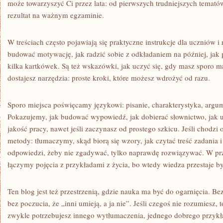
może towarzyszyć Ci przez lata: od pierwszych trudniejszych temató
rezultat na ważnym egzaminie.
W treściach często pojawiają się praktyczne instrukcje dla uczniów 
budować motywację, jak radzić sobie z odkładaniem na później, jak
kilka kartkówek. Są też wskazówki, jak uczyć się, gdy masz sporo ma
dostajesz narzędzia: proste kroki, które możesz wdrożyć od razu.
Sporo miejsca poświęcamy językowi: pisanie, charakterystyka, argum
Pokazujemy, jak budować wypowiedź, jak dobierać słownictwo, jak u
jakość pracy, nawet jeśli zaczynasz od prostego szkicu. Jeśli chodz
metody: tłumaczymy, skąd biorą się wzory, jak czytać treść zadania 
odpowiedzi, żeby nie zgadywać, tylko naprawdę rozwiązywać. W pr
łączymy pojęcia z przykładami z życia, bo wtedy wiedza przestaje być
Ten blog jest też przestrzenią, gdzie nauka ma być do ogarnięcia. Be
bez poczucia, że „inni umieją, a ja nie”. Jeśli czegoś nie rozumiesz, 
zwykle potrzebujesz innego wytłumaczenia, jednego dobrego przykł