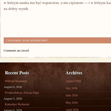
w którym nauka ma być wsparciem, a nie ciężarem — i w którym ka
na dobry wynik.
CATEGORIES:
BLOG INTERNETOWY
Comments are closed.
Recent Posts
Archives
Miłosne Inspiracje
August 2026
August 6, 2026
July 2026
Postprodukcja i Edycja Zdjęć
June 2026
August 5, 2026
May 2026
Kalendarz Wydarzeń
April 2026
August 4, 2026