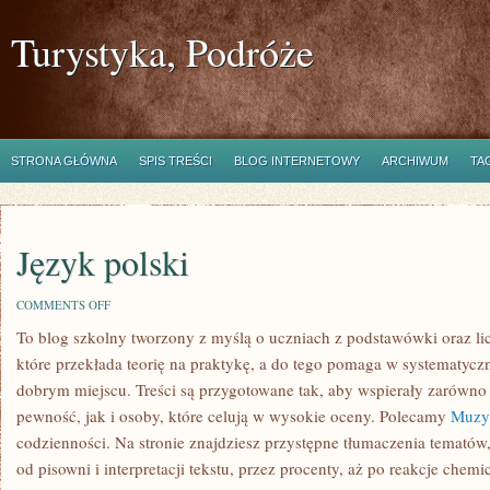
Turystyka, Podróże
STRONA GŁÓWNA
SPIS TREŚCI
BLOG INTERNETOWY
ARCHIWUM
TA
Język polski
ON
COMMENTS OFF
JĘZYK
To blog szkolny tworzony z myślą o uczniach z podstawówki oraz lic
POLSKI
które przekłada teorię na praktykę, a do tego pomaga w systematycz
dobrym miejscu. Treści są przygotowane tak, aby wspierały zarówno 
pewność, jak i osoby, które celują w wysokie oceny. Polecamy
Muzy
codzienności. Na stronie znajdziesz przystępne tłumaczenia tematów,
od pisowni i interpretacji tekstu, przez procenty, aż po reakcje chemi