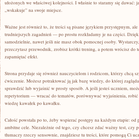
ułożonych we właściwej kolejności. I właśnie to staramy się dawać: ja
„wskakuje” na swoje miejsce.
Ważne jest również to, że treści są pisane językiem przystępnym, al
trudniejszych zagadnień — po prostu rozkładamy je na części. Dzięk
samodzielnie, nawet jeśli nie masz obok pomocnej osoby. Wystarczy,
przeczytasz przewodnik, zrobisz krótki trening, a potem wrócisz do 
zapamiętać efekt.
Strona przydaje się również nauczycielom i rodzicom, którzy chcą 
ćwiczenie. Możesz potraktować ją jak bazę wiedzy, do której zagląda
sprawdzić lub wyjaśnić w prosty sposób. A jeśli jesteś uczniem, może
repetytorium — wracać do tematów, porównywać wyjaśnienia, robić 
wiedzę kawałek po kawałku.
Całość powstała po to, żeby wspierać postępy na każdym etapie: od p
ambitne cele. Niezależnie od tego, czy chcesz zdać ważny test, czy p
tłumaczy rzeczy sensownie, znajdziesz tu treści, które pomogą Ci ucz