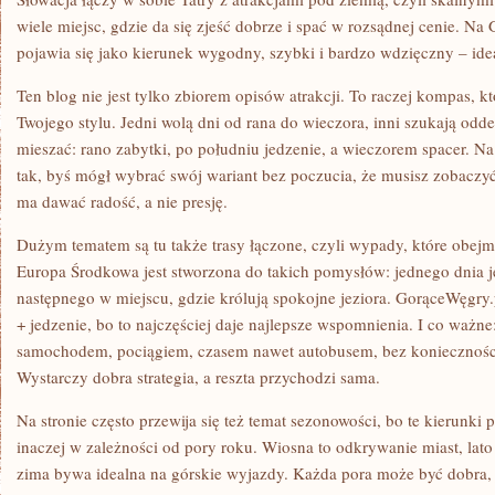
wiele miejsc, gdzie da się zjeść dobrze i spać w rozsądnej cenie. N
pojawia się jako kierunek wygodny, szybki i bardzo wdzięczny – idea
Ten blog nie jest tylko zbiorem opisów atrakcji. To raczej kompas,
Twojego stylu. Jedni wolą dni od rana do wieczora, inni szukają odde
mieszać: rano zabytki, po południu jedzenie, a wieczorem spacer. Na
tak, byś mógł wybrać swój wariant bez poczucia, że musisz zobacz
ma dawać radość, a nie presję.
Dużym tematem są tu także trasy łączone, czyli wypady, które obejmu
Europa Środkowa jest stworzona do takich pomysłów: jednego dnia j
następnego w miejscu, gdzie królują spokojne jeziora. GorąceWęgry.p
+ jedzenie, bo to najczęściej daje najlepsze wspomnienia. I co ważne
samochodem, pociągiem, czasem nawet autobusem, bez konieczności
Wystarczy dobra strategia, a reszta przychodzi sama.
Na stronie często przewija się też temat sezonowości, bo te kierunki 
inaczej w zależności od pory roku. Wiosna to odkrywanie miast, lato t
zima bywa idealna na górskie wyjazdy. Każda pora może być dobra, j