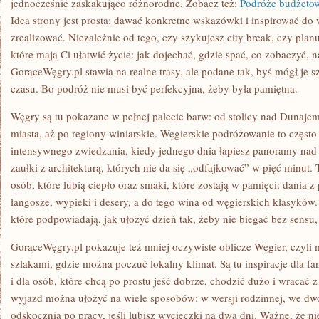
jednocześnie zaskakująco różnorodne. Zobacz też:
Podróże budżeto
Idea strony jest prosta: dawać konkretne wskazówki i inspirować do
zrealizować. Niezależnie od tego, czy szykujesz city break, czy planuje
które mają Ci ułatwić życie: jak dojechać, gdzie spać, co zobaczyć, n
GorąceWęgry.pl stawia na realne trasy, ale podane tak, byś mógł je
czasu. Bo podróż nie musi być perfekcyjna, żeby była pamiętna.
Węgry są tu pokazane w pełnej palecie barw: od stolicy nad Dunajem
miasta, aż po regiony winiarskie. Węgierskie podróżowanie to często
intensywnego zwiedzania, kiedy jednego dnia łapiesz panoramy nad
zaułki z architekturą, których nie da się „odfajkować” w pięć minut.
osób, które lubią ciepło oraz smaki, które zostają w pamięci: dania 
langosze, wypieki i desery, a do tego wina od węgierskich klasyków. 
które podpowiadają, jak ułożyć dzień tak, żeby nie biegać bez sensu,
GorąceWęgry.pl pokazuje też mniej oczywiste oblicze Węgier, czyli
szlakami, gdzie można poczuć lokalny klimat. Są tu inspiracje dla f
i dla osób, które chcą po prostu jeść dobrze, chodzić dużo i wracać
wyjazd można ułożyć na wiele sposobów: w wersji rodzinnej, we dwo
odskocznia po pracy, jeśli lubisz wycieczki na dwa dni. Ważne, że n