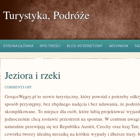
Turystyka, Podróże
STRONA GŁÓWNA
SPIS TREŚCI
BLOG INTERNETOWY
ARCHIWUM
TA
Jeziora i rzeki
ON
COMMENTS OFF
JEZIORA
GorąceWęgry.pl to serwis turystyczny, który powstał z potrzeby od
I
RZEKI
sposób przystępny, bez zbędnego nadęcia i bez udawania, że podró
skomplikowane. To miejsce dla osób, które lubią projektować wyjazd
jednocześnie chcą zostawić przestrzeń na spontan. W centrum uwagi
naturalnie przewijają się też Republika Austrii, Czechy oraz kraj Tatr, 
czwórka tworzy idealną mozaikę na krótkie wypady i dłuższe trasy, b