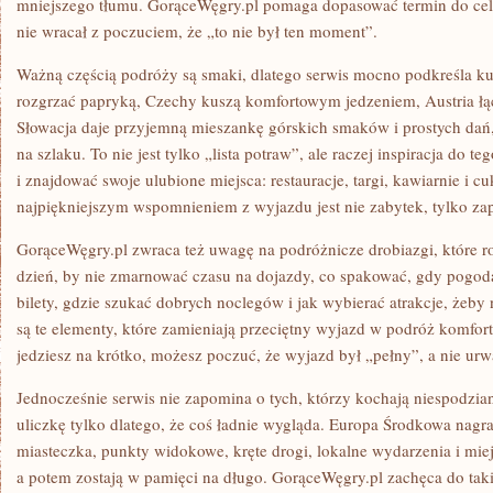
mniejszego tłumu. GorąceWęgry.pl pomaga dopasować termin do celu
nie wracał z poczuciem, że „to nie był ten moment”.
Ważną częścią podróży są smaki, dlatego serwis mocno podkreśla ku
rozgrzać papryką, Czechy kuszą komfortowym jedzeniem, Austria łąc
Słowacja daje przyjemną mieszankę górskich smaków i prostych dań, 
na szlaku. To nie jest tylko „lista potraw”, ale raczej inspiracja do
i znajdować swoje ulubione miejsca: restauracje, targi, kawiarnie i c
najpiękniejszym wspomnieniem z wyjazdu jest nie zabytek, tylko za
GorąceWęgry.pl zwraca też uwagę na podróżnicze drobiazgi, które ro
dzień, by nie zmarnować czasu na dojazdy, co spakować, gdy pogod
bilety, gdzie szukać dobrych noclegów i jak wybierać atrakcje, żeby n
są te elementy, które zamieniają przeciętny wyjazd w podróż komfort
jedziesz na krótko, możesz poczuć, że wyjazd był „pełny”, a nie urw
Jednocześnie serwis nie zapomina o tych, którzy kochają niespodzian
uliczkę tylko dlatego, że coś ładnie wygląda. Europa Środkowa nagr
miasteczka, punkty widokowe, kręte drogi, lokalne wydarzenia i miej
a potem zostają w pamięci na długo. GorąceWęgry.pl zachęca do ta