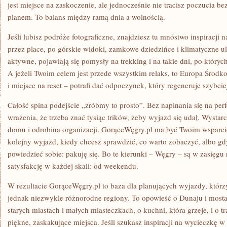
jest miejsce na zaskoczenie, ale jednocześnie nie tracisz poczucia be
planem. To balans między ramą dnia a wolnością.
Jeśli lubisz podróże fotograficzne, znajdziesz tu mnóstwo inspiracji 
przez place, po górskie widoki, zamkowe dziedzińce i klimatyczne uli
aktywne, pojawiają się pomysły na trekking i na takie dni, po który
A jeżeli Twoim celem jest przede wszystkim relaks, to Europa Środko
i miejsce na reset – potrafi dać odpoczynek, który regeneruje szybcie
Całość spina podejście „zróbmy to prosto”. Bez napinania się na per
wrażenia, że trzeba znać tysiąc trików, żeby wyjazd się udał. Wystar
domu i odrobina organizacji. GorąceWęgry.pl ma być Twoim wsparc
kolejny wyjazd, kiedy chcesz sprawdzić, co warto zobaczyć, albo gd
powiedzieć sobie: pakuję się. Bo te kierunki – Węgry – są w zasięgu 
satysfakcję w każdej skali: od weekendu.
W rezultacie GorąceWęgry.pl to baza dla planujących wyjazdy, którz
jednak niezwykle różnorodne regiony. To opowieść o Dunaju i mostac
starych miastach i małych miasteczkach, o kuchni, która grzeje, i o t
piękne, zaskakujące miejsca. Jeśli szukasz inspiracji na wycieczkę 