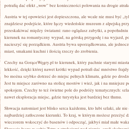
potrafią dać efekt „wow” bez konieczności polowania na drogie atrak
Austria w tej opowieści jest dopieszczona, ale wcale nie musi być „ty
znajdziesz podejście, które łączy wiedeńskie muzeum z alpejską prz
przeskakiwać między światami: rano oglądasz zabytki, a popołudniu j
kierunek na romantyczny wypad, na górską przygodę i na wyjazd, po
nacieszyć się porządkiem. Austria bywa uporządkowana, ale jednocze
miast, smakami kuchni i ilością rzeczy do zrobienia.
Czechy na GorąceWęgry.pl to kierunek, który pachnie starymi miast
lekkość, dzięki której nawet krótki wypad potrafi dać mnóstwo frajdy
bo można szybko dotrzeć do miejsc pełnych klimatu, gdzie po drodze 
Jest tu miejsce zarówno na stolicę mostów i wież, jak i na mniejsze p
spokojem. Czechy to też świetne pole do podróży tematycznych: szl
nawet eksploracja miejsc, gdzie turystyka jest bardziej bez tłumu.
Słowacja natomiast jest blisko serca każdemu, kto lubi szlaki, ale nie
najbardziej zatłoczone kierunki. To kraj, w którym możesz przeżyć d
wieczorem wskoczyć do basenów i odpocząć, jakbyś miał małe waka
Słowacja łączy w sobie Tatry z atrakcjami pod ziemią, czyli skalnymi 