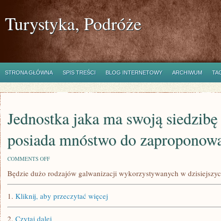
Turystyka, Podróże
STRONA GŁÓWNA
SPIS TREŚCI
BLOG INTERNETOWY
ARCHIWUM
TA
Jednostka jaka ma swoją siedzibę
posiada mnóstwo do zaproponow
ON
COMMENTS OFF
JEDNOSTKA
Będzie dużo rodzajów galwanizacji wykorzystywanych w dzisiejszy
JAKA
MA
SWOJĄ
1.
Kliknij, aby przeczytać więcej
SIEDZIBĘ
W
KIELCACH,
2.
Czytaj dalej
POSIADA