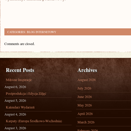
CATEGORIES:
BLOG INTERNETOWY
Comments are closed.
Recent Posts
Archives
Miłosne Inspiracje
August 2026
August 6, 2026
July 2026
Postprodukcja i Edycja Zdjęć
June 2026
August 5, 2026
May 2026
Kalendarz Wydarzeń
April 2026
August 4, 2026
Karpaty (Europa Środkowo-Wschodnia)
March 2026
August 3, 2026
February 2026