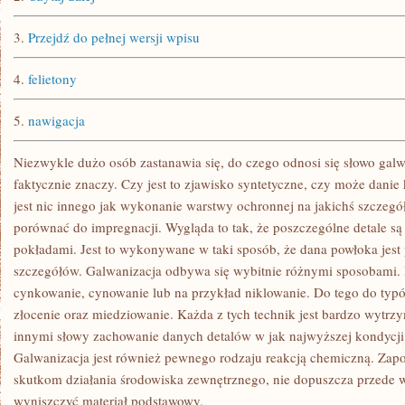
MNÓSTWO
DO
ZAPROPONOWANIA
3.
Przejdź do pełnej wersji wpisu
4.
felietony
5.
nawigacja
Niezwykle dużo osób zastanawia się, do czego odnosi się słowo galw
faktycznie znaczy. Czy jest to zjawisko syntetyczne, czy może danie
jest nic innego jak wykonanie warstwy ochronnej na jakichś szczegó
porównać do impregnacji. Wygląda to tak, że poszczególne detale s
pokładami. Jest to wykonywane w taki sposób, że dana powłoka jest 
szczegółów. Galwanizacja odbywa się wybitnie różnymi sposobami. 
cynkowanie, cynowanie lub na przykład niklowanie. Do tego do typ
złocenie oraz miedziowanie. Każda z tych technik jest bardzo wytrzy
innymi słowy zachowanie danych detalów w jak najwyższej kondycji 
Galwanizacja jest również pewnego rodzaju reakcją chemiczną. Zap
skutkom działania środowiska zewnętrznego, nie dopuszcza przede w
wyniszczyć materiał podstawowy.