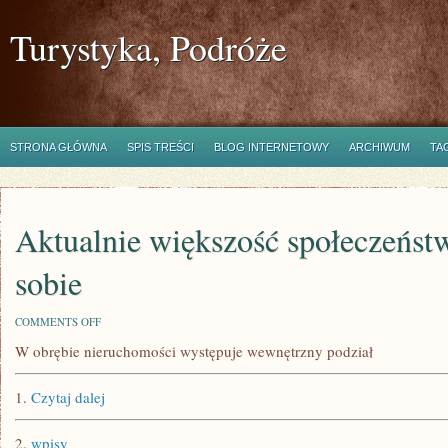
Turystyka, Podróże
STRONA GŁÓWNA
SPIS TREŚCI
BLOG INTERNETOWY
ARCHIWUM
TA
Aktualnie większość społeczeńs
sobie
ON
COMMENTS OFF
AKTUALNIE
W obrębie nieruchomości występuje wewnętrzny podział
WIĘKSZOŚĆ
SPOŁECZEŃSTWA
MA
1.
Czytaj dalej
PRAWO
SOBIE
2.
wpisy