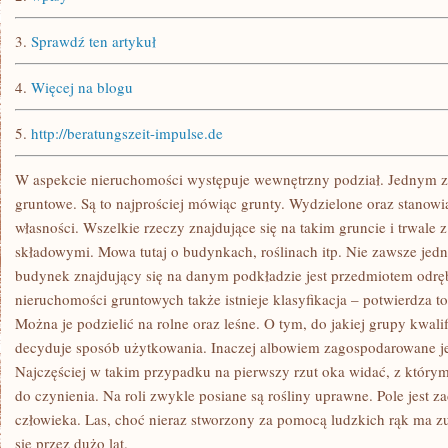
3.
Sprawdź ten artykuł
4.
Więcej na blogu
5.
http://beratungszeit-impulse.de
W aspekcie nieruchomości występuje wewnętrzny podział. Jednym 
gruntowe. Są to najprościej mówiąc grunty. Wydzielone oraz stanow
własności. Wszelkie rzeczy znajdujące się na takim gruncie i trwale 
składowymi. Mowa tutaj o budynkach, roślinach itp. Nie zawsze jedna
budynek znajdujący się na danym podkładzie jest przedmiotem odręb
nieruchomości gruntowych także istnieje klasyfikacja – potwierdza 
Można je podzielić na rolne oraz leśne. O tym, do jakiej grupy kwali
decyduje sposób użytkowania. Inaczej albowiem zagospodarowane jest
Najczęściej w takim przypadku na pierwszy rzut oka widać, z któ
do czynienia. Na roli zwykle posiane są rośliny uprawne. Pole jest z
człowieka. Las, choć nieraz stworzony za pomocą ludzkich rąk ma zu
się przez dużo lat.