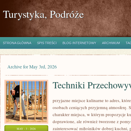
Turystyka, Podróże
STRONA GŁÓWNA
SPIS TREŚCI
BLOG INTERNETOWY
ARCHIWUM
TA
Archive for May 3rd, 2026
Techniki Przechowy
przyjazne miejsce kulinarne to adres, któ
osobach ceniących przyjemną atmosferę. S
charakter miejsca, w którym propozycje ku
doprawione, ale również tworzone z pomys
zainteresować miłośników dobrej kuchni, 
MAY - 3 - 2026