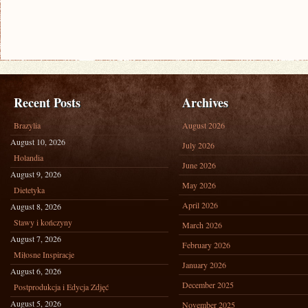
Recent Posts
Archives
Brazylia
August 2026
August 10, 2026
July 2026
Holandia
June 2026
August 9, 2026
May 2026
Dietetyka
April 2026
August 8, 2026
Stawy i kończyny
March 2026
August 7, 2026
February 2026
Miłosne Inspiracje
January 2026
August 6, 2026
December 2025
Postprodukcja i Edycja Zdjęć
August 5, 2026
November 2025