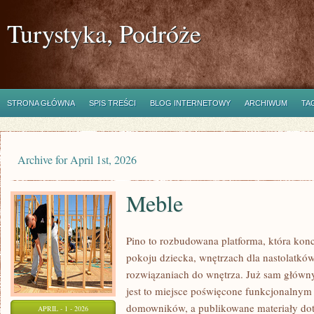
Turystyka, Podróże
STRONA GŁÓWNA
SPIS TREŚCI
BLOG INTERNETOWY
ARCHIWUM
TA
Archive for April 1st, 2026
Meble
Pino to rozbudowana platforma, która kon
pokoju dziecka, wnętrzach dla nastolatkó
rozwiązaniach do wnętrza. Już sam główny
jest to miejsce poświęcone funkcjonalny
domowników, a publikowane materiały dot
APRIL - 1 - 2026