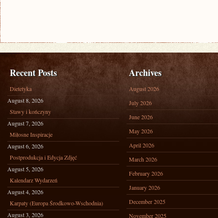
Recent Posts
Archives
Dietetyka
August 2026
August 8, 2026
July 2026
Stawy i kończyny
June 2026
August 7, 2026
May 2026
Miłosne Inspiracje
April 2026
August 6, 2026
Postprodukcja i Edycja Zdjęć
March 2026
August 5, 2026
February 2026
Kalendarz Wydarzeń
January 2026
August 4, 2026
December 2025
Karpaty (Europa Środkowo-Wschodnia)
August 3, 2026
November 2025