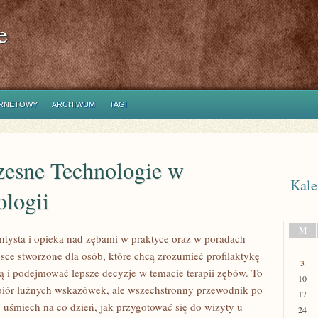
e
ERNETOWY
ARCHIWUM
TAGI
esne Technologie w
Kale
ologii
M
ysta i opieka nad zębami w praktyce oraz w poradach
jsce stworzone dla osób, które chcą zrozumieć profilaktykę
3
ą i podejmować lepsze decyzje w temacie terapii zębów. To
10
 zbiór luźnych wskazówek, ale wszechstronny przewodnik po
17
o uśmiech na co dzień, jak przygotować się do wizyty u
24