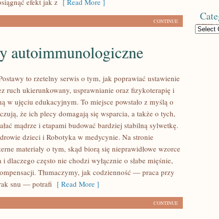
siągnąć efekt jak z
[ Read More ]
Cate
CONTINUE
Categories
y autoimmunologiczne
ostawy to rzetelny serwis o tym, jak poprawiać ustawienie
ez ruch ukierunkowany, usprawnianie oraz fizykoterapię i
ną w ujęciu edukacyjnym. To miejsce powstało z myślą o
czują, że ich plecy domagają się wsparcia, a także o tych,
iałać mądrze i etapami budować bardziej stabilną sylwetkę.
drowie dzieci i Robotyka w medycynie. Na stronie
zerne materiały o tym, skąd biorą się nieprawidłowe wzorce
a i dlaczego często nie chodzi wyłącznie o słabe mięśnie,
kompensacji. Tłumaczymy, jak codzienność — praca przy
brak snu — potrafi
[ Read More ]
CONTINUE