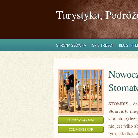
Turystyka, Podróż
STRONA GŁÓWNA
SPIS TREŚCI
BLOG INT
Nowocz
Stomat
STOMBIS – dent
Stombis to mie
stomatologiczn
JANUARY - 4 - 2026
nie jest tylko
ON
COMMENTS OFF
tym, jak dbać 
NOWOCZESNE