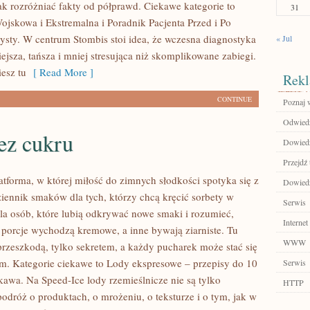
jak rozróżniać fakty od półprawd. Ciekawe kategorie to
31
ojskowa i Ekstremalna i Poradnik Pacjenta Przed i Po
ysty. W centrum Stombis stoi idea, że wczesna diagnostyka
« Jul
wiejsza, tańsza i mniej stresująca niż skomplikowane zabiegi.
esz tu
[ Read More ]
Rekl
CONTINUE
Poznaj 
Odwied
ez cukru
Dowiedz 
Przejdź 
atforma, w której miłość do zimnych słodkości spotyka się z
Dowiedz
ziennik smaków dla tych, którzy chcą kręcić sorbety w
Serwis
dla osób, które lubią odkrywać nowe smaki i rozumieć,
Internet
 porcje wychodzą kremowe, a inne bywają ziarniste. Tu
WWW
 przeszkodą, tylko sekretem, a każdy pucharek może stać się
m. Kategorie ciekawe to Lody ekspresowe – przepisy do 10
Serwis
kawa. Na Speed-Ice lody rzemieślnicze nie są tylko
HTTP
odróż o produktach, o mrożeniu, o teksturze i o tym, jak w