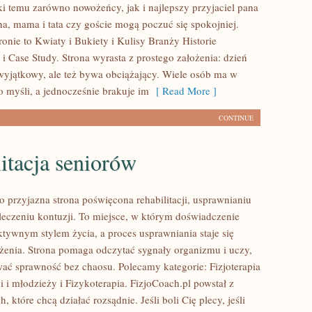
ki temu zarówno nowożeńcy, jak i najlepszy przyjaciel pana
a, mama i tata czy goście mogą poczuć się spokojniej.
ronie to Kwiaty i Bukiety i Kulisy Branży Historie
 Case Study. Strona wyrasta z prostego założenia: dzień
 wyjątkowy, ale też bywa obciążający. Wiele osób ma w
 myśli, a jednocześnie brakuje im
[ Read More ]
CONTINUE
itacja seniorów
o przyjazna strona poświęcona rehabilitacji, usprawnianiu
eczeniu kontuzji. To miejsce, w którym doświadczenie
ktywnym stylem życia, a proces usprawniania staje się
żenia. Strona pomaga odczytać sygnały organizmu i uczy,
ć sprawność bez chaosu. Polecamy kategorie: Fizjoterapia
i i młodzieży i Fizykoterapia. FizjoCoach.pl powstał z
, które chcą działać rozsądnie. Jeśli boli Cię plecy, jeśli