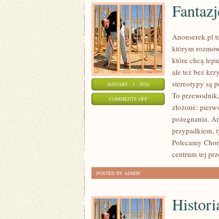
Fantazj
Anonserek.pl t
którym rozmowa
które chcą lepi
ale też bez krz
stereotypy są
JANUARY - 3 - 2026
To przewodnik
ON
COMMENTS OFF
złożone: pierws
FANTAZJE
pożegnania. An
I
przypadkiem, ty
MARZENIA
Polecamy Chor
EROTYCZNE
centrum tej prz
POSTED BY ADMIN
Histori