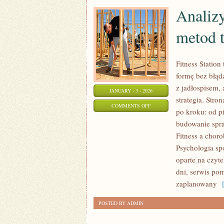
Analiz
metod 
Fitness Statio
formę bez błąd
z jadłospisem, 
JANUARY - 3 - 2026
strategia. Str
ON
COMMENTS OFF
po kroku: od p
ANALIZY
budowanie spra
EFEKTYWNOŚCI
Fitness a choro
RÓŻNYCH
Psychologia spo
METOD
oparte na czyt
TRENINGOWYCH
dni, serwis po
zaplanowany
[
POSTED BY ADMIN