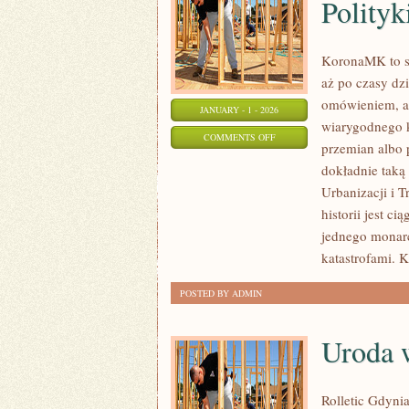
Polityk
KoronaMK to s
aż po czasy dz
omówieniem, a d
JANUARY - 1 - 2026
wiarygodnego k
ON
COMMENTS OFF
przemian albo 
HISTORIA
dokładnie taką
POLSKIEJ
Urbanizacji i T
DYPLOMACJI
historii jest ci
I
jednego monarc
POLITYKI
katastrofami. 
ZAGRANICZNEJ
POSTED BY ADMIN
Uroda 
Rolletic Gdynia