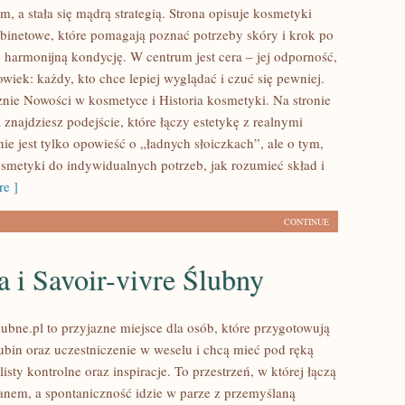
, a stała się mądrą strategią. Strona opisuje kosmetyki
abinetowe, które pomagają poznać potrzeby skóry i krok po
harmonijną kondycję. W centrum jest cera – jej odporność,
owiek: każdy, kto chce lepiej wyglądać i czuć się pewniej.
nie Nowości w kosmetyce i Historia kosmetyki. Na stronie
 znajdziesz podejście, które łączy estetykę z realnymi
e jest tylko opowieść o „ładnych słoiczkach”, ale o tym,
osmetyki do indywidualnych potrzeb, jak rozumieć skład i
e ]
CONTINUE
a i Savoir-vivre Ślubny
ubne.pl to przyjazne miejsce dla osób, które przygotowują
ubin oraz uczestniczenie w weselu i chcą mieć pod ręką
isty kontrolne oraz inspiracje. To przestrzeń, w której łączą
lanem, a spontaniczność idzie w parze z przemyślaną