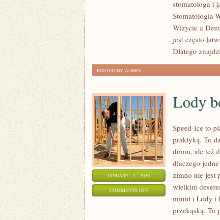
stomatologa i 
TECHNOLOGIE
Stomatologia W
W
Wizycie u Dent
STOMATOLOGII
jest często łat
Dlatego znajdzi
POSTED BY ADMIN
Lody b
Speed-Ice to pl
praktyką. To d
domu, ale też 
dlaczego jedne
zimno nie jest
JANUARY - 4 - 2026
wielkim desere
ON
COMMENTS OFF
minut i Lody i 
LODY
przekąską. To p
BEZ