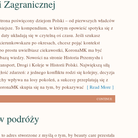
i Zagranicznej
trona poświęcony dziejom Polski – od pierwszych władców
isiejsze. To kompendium, w którym opowieść spotyka się z
aty układają się w czytelną oś czasu. Jeśli szukasz
ierunkowskazu po okresach, chcesz pojąć kontekst
po prostu uwielbiasz ciekawostki, KoronaMK ma być
 bazą wiedzy. Nowości na stronie Historia Przemysłu i
ransport, Drogi i Koleje w Historii Polski. Największą siłą
ągłość zdarzeń: z jednego konfliktu rodzi się kolejny, decyzja
hy wpływa na losy pokoleń, a sukcesy przeplatają się z
KoronaMK skupia się na tym, by pokazywać
[ Read More ]
CONTINUE
w podróży
 to adres stworzone z myślą o tym, by beauty care przestała