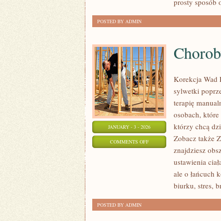
prosty sposób o
CUKRU
POSTED BY ADMIN
Chorob
Korekcja Wad P
sylwetki poprz
terapię manual
osobach, które 
którzy chcą dz
JANUARY - 3 - 2026
Zobacz także Z
ON
COMMENTS OFF
znajdziesz obs
CHOROBY
ustawienia ciał
AUTOIMMUNOLOGICZNE
ale o łańcuch 
biurku, stres, 
POSTED BY ADMIN