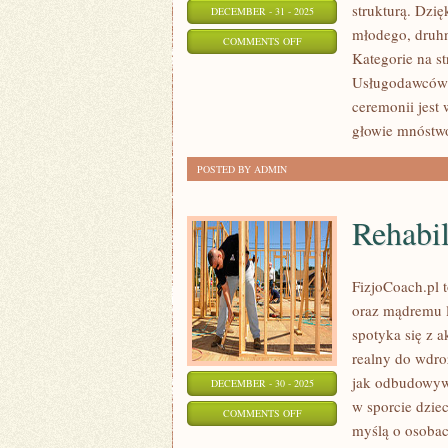
strukturą. Dzię
DECEMBER - 31 - 2025
młodego, druhn
ON
COMMENTS OFF
Kategorie na st
ETYKIETA
Usługodawców i
I
ceremonii jest
SAVOIR-
głowie mnóstwo
VIVRE
ŚLUBNY
POSTED BY ADMIN
Rehabil
FizjoCoach.pl t
oraz mądremu l
spotyka się z a
realny do wdro
jak odbudowywa
DECEMBER - 30 - 2025
w sporcie dziec
ON
COMMENTS OFF
myślą o osobach
REHABILITACJA