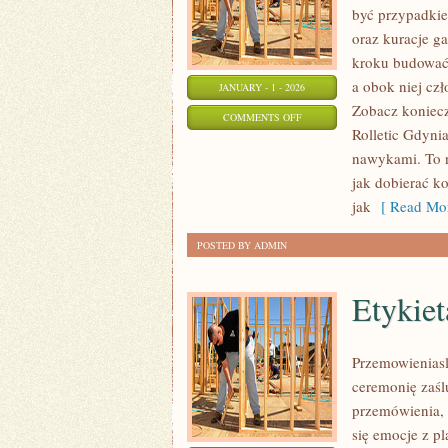
być przypadkiem
oraz kuracje g
kroku budować 
a obok niej czł
JANUARY - 1 - 2026
Zobacz koniecz
ON
COMMENTS OFF
Rolletic Gdynia
URODA
nawykami. To ni
W
jak dobierać k
PODRÓŻY
jak
[ Read Mor
POSTED BY ADMIN
Etykiet
Przemowieniasl
ceremonię zaśl
przemówienia, l
się emocje z p