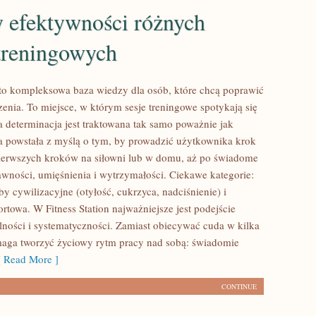
y efektywności różnych
treningowych
n to kompleksowa baza wiedzy dla osób, które chcą poprawić
zenia. To miejsce, w którym sesje treningowe spotykają się
a determinacja jest traktowana tak samo poważnie jak
ona powstała z myślą o tym, by prowadzić użytkownika krok
ierwszych kroków na siłowni lub w domu, aż po świadome
wności, umięśnienia i wytrzymałości. Ciekawe kategorie:
by cywilizacyjne (otyłość, cukrzyca, nadciśnienie) i
rtowa. W Fitness Station najważniejsze jest podejście
elności i systematyczności. Zamiast obiecywać cuda w kilka
maga tworzyć życiowy rytm pracy nad sobą: świadomie
 Read More ]
CONTINUE