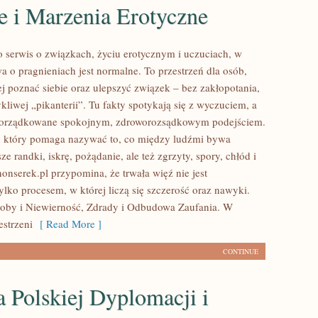
e i Marzenia Erotyczne
o serwis o związkach, życiu erotycznym i uczuciach, w
 o pragnieniach jest normalne. To przestrzeń dla osób,
ej poznać siebie oraz ulepszyć związek – bez zakłopotania,
ykliwej „pikanterii”. Tu fakty spotykają się z wyczuciem, a
 porządkowane spokojnym, zdroworozsądkowym podejściem.
, który pomaga nazywać to, co między ludźmi bywa
ze randki, iskrę, pożądanie, ale też zgrzyty, spory, chłód i
onserek.pl przypomina, że trwała więź nie jest
lko procesem, w której liczą się szczerość oraz nawyki.
oby i Niewierność, Zdrady i Odbudowa Zaufania. W
estrzeni
[ Read More ]
CONTINUE
a Polskiej Dyplomacji i