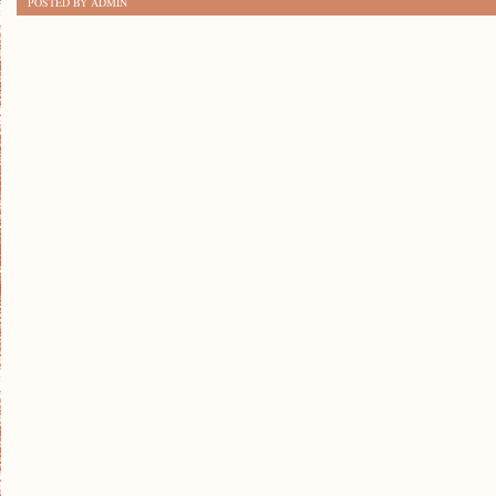
POSTED BY ADMIN
PRZYGODA
NA
SAFARI:
RELACJA
Z
PODRÓŻY