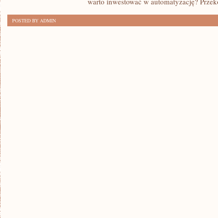
warto inwestować w automatyzację? Przeko
REWOLUCJA:
POSTED BY ADMIN
AUTOMATYKA
ZWIĘKSZA
EFEKTYWNOŚĆ
PRODUKCJI