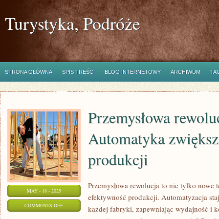
Turystyka, Podróże
STRONA GŁÓWNA
SPIS TREŚCI
BLOG INTERNETOWY
ARCHIWUM
TA
Przemysłowa rewoluc
Automatyka zwiększ
produkcji
Przemysłowa rewolucja to nie tylko nowe t
MAY - 18 - 2025
efektywność produkcji. Automatyzacja st
ON
COMMENTS OFF
każdej fabryki, zapewniając wydajność i 
PRZEMYSŁOWA