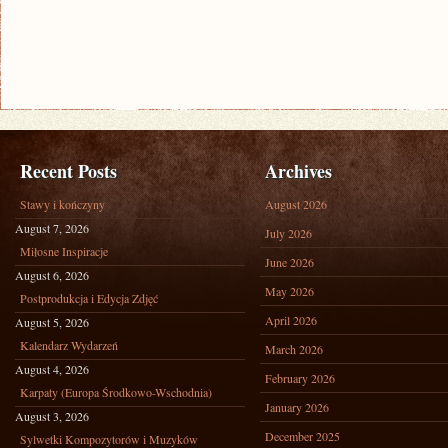
Recent Posts
Archives
Stawy i kończyny
August 2026
August 7, 2026
July 2026
Miłosne Inspiracje
June 2026
August 6, 2026
May 2026
Postprodukcja i Edycja Zdjęć
April 2026
August 5, 2026
Kalendarz Wydarzeń
March 2026
August 4, 2026
February 2026
Karpaty (Europa Środkowo-Wschodnia)
January 2026
August 3, 2026
December 2025
Sylwetki Kompozytorów i Muzyków