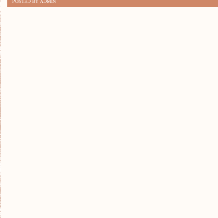
POSTED BY ADMIN
DO
PRZEGAPIENIA:
GRY
KOMPUTEROWE
JAKO
FORMA
ROZRYWKI