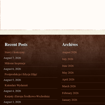
Recent Posts
Archives
Stawy i kończyny
August 2026
August 7, 2026
July 2026
Miłosne Inspiracje
June 2026
August 6, 2026
May 2026
Postprodukcja i Edycja Zdjęć
April 2026
August 5, 2026
Kalendarz Wydarzeń
March 2026
August 4, 2026
February 2026
Karpaty (Europa Środkowo-Wschodnia)
January 2026
August 3, 2026