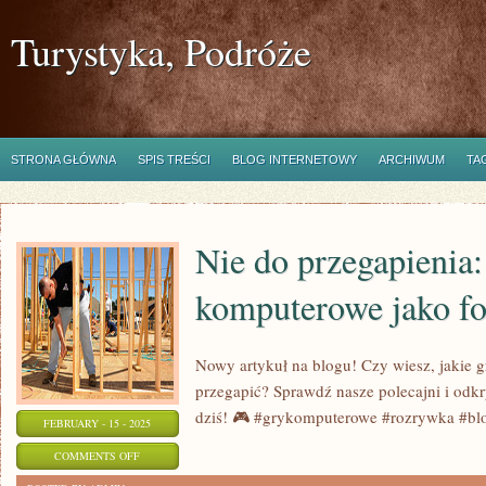
Turystyka, Podróże
STRONA GŁÓWNA
SPIS TREŚCI
BLOG INTERNETOWY
ARCHIWUM
TA
Nie do przegapienia
komputerowe jako f
Nowy artykuł na blogu! Czy wiesz, jakie
przegapić? Sprawdź nasze polecajni i odkry
dziś! 🎮 #grykomputerowe #rozrywka #b
FEBRUARY - 15 - 2025
ON
COMMENTS OFF
NIE