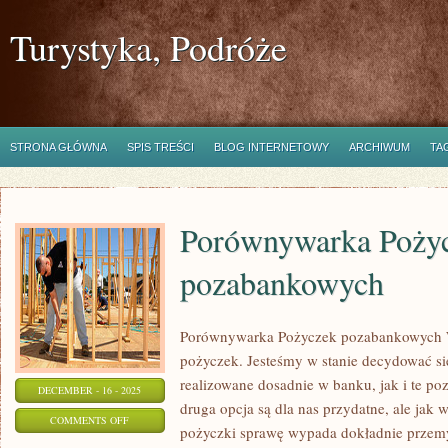
Turystyka, Podróże
STRONA GŁÓWNA
SPIS TREŚCI
BLOG INTERNETOWY
ARCHIWUM
TA
Porównywarka Poży
pozabankowych
Porównywarka Pożyczek pozabankowych Ws
pożyczek. Jesteśmy w stanie decydować si
realizowane dosadnie w banku, jak i te po
DECEMBER - 16 - 2025
druga opcja są dla nas przydatne, ale ja
ON
COMMENTS OFF
pożyczki sprawę wypada dokładnie przem
PORÓWNYWARKA