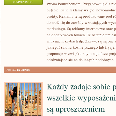
ON
COMMENTS OFF
swoim kontrahentom. Przygotowują dla ni
WIELE
pułapie. Są to reklamy wzięte, nowomodne
SKLEPÓW
profity. Reklamy te są produkowane pod r
MA
dostroić się do zawżdy wzrastających wyc
KŁOPOT
marketingu. Są reklamy internetowe oraz 
Z
na dodatkowych foliach. Te ostatnie umiesz
witrynach, szybach itp. Zazwyczaj są one 
UZYSKANIEM
jakiegoś salonu kosmetycznego lub fryzje
NOWYCH
proponuje w związku z tym najtańsze proj
KLIENTÓW.
odróżniające się na tle innych podobnych
[
NIE
KAŻDY
POSTED BY ADMIN
JEST
DOBRY
Każdy zadaje sobie p
W
MARKETINGU
wszelkie wyposażeni
są uproszczeniem