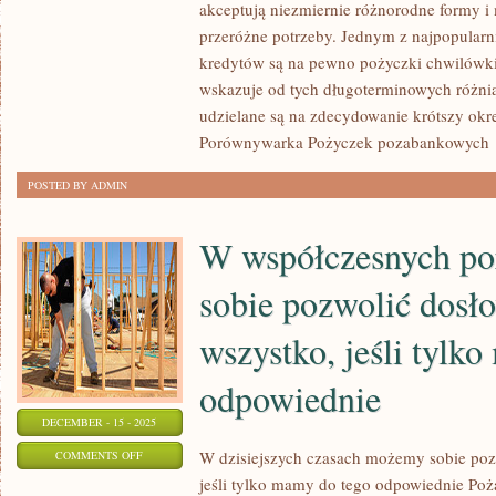
akceptują niezmiernie różnorodne formy i 
POŻYCZEK
przeróżne potrzeby. Jednym z najpopularn
POZABANKOWYCH
kredytów są na pewno pożyczki chwilówki
wskazuje od tych długoterminowych różnią
udzielane są na zdecydowanie krótszy okre
Porównywarka Pożyczek pozabankowych
POSTED BY ADMIN
W współczesnych p
sobie pozwolić dosł
wszystko, jeśli tylk
odpowiednie
DECEMBER - 15 - 2025
ON
W dzisiejszych czasach możemy sobie poz
COMMENTS OFF
jeśli tylko mamy do tego odpowiednie Poż
W