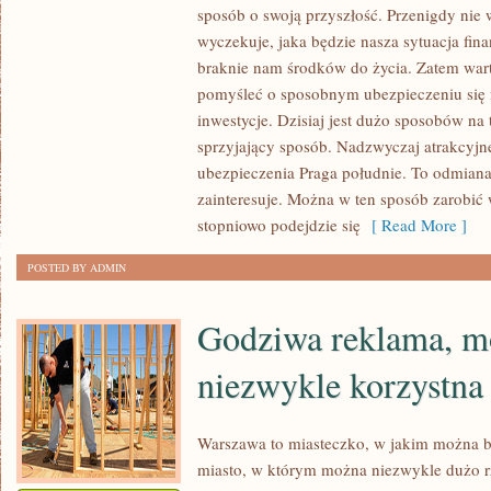
sposób o swoją przyszłość. Przenigdy nie
WSPÓŁCZESNYCH
wyczekuje, jaka będzie nasza sytuacja fin
PORACH
braknie nam środków do życia. Zatem wa
MOŻEMY
pomyśleć o sposobnym ubezpieczeniu się 
SOBIE
inwestycje. Dzisiaj jest dużo sposobów na
POZWOLIĆ
sprzyjający sposób. Nadzwyczaj atrakcyjne
DOSŁOWNIE
ubezpieczenia Praga południe. To odmiana
NA
zainteresuje. Można w ten sposób zarobić w
WSZYSTKO,
stopniowo podejdzie się
[ Read More ]
JEŚLI
TYLKO
POSTED BY ADMIN
MAMY
DO
Godziwa reklama, m
TEGO
niezwykle korzystna
ODPOWIEDNIE
Warszawa to miasteczko, w jakim można b
miasto, w którym można niezwykle dużo rz