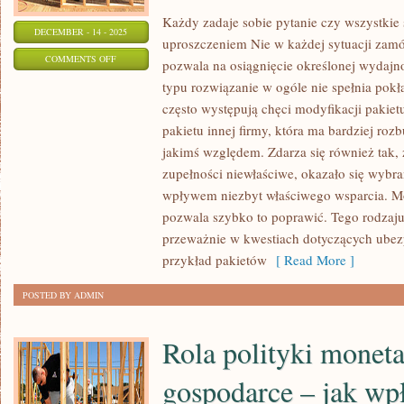
Każdy zadaje sobie pytanie czy wszystkie 
DECEMBER - 14 - 2025
uproszczeniem Nie w każdej sytuacji zam
ON
COMMENTS OFF
pozwala na osiągnięcie określonej wydajno
KAŻDY
typu rozwiązanie w ogóle nie spełnia po
ZADAJE
często występują chęci modyfikacji pakie
SOBIE
pakietu innej firmy, która ma bardziej ro
PYTANIE
jakimś względem. Zdarza się również tak, 
CZY
zupełności niewłaściwe, okazało się wyb
wpływem niezbyt właściwego wsparcia. Mo
WSZELKIE
pozwala szybko to poprawić. Tego rodzaju 
WYPOSAŻENIA
przeważnie w kwestiach dotyczących ube
ELEKTRONICZNE
przykład pakietów
[ Read More ]
SĄ
UPROSZCZENIEM
POSTED BY ADMIN
Rola polityki monet
gospodarce – jak wp