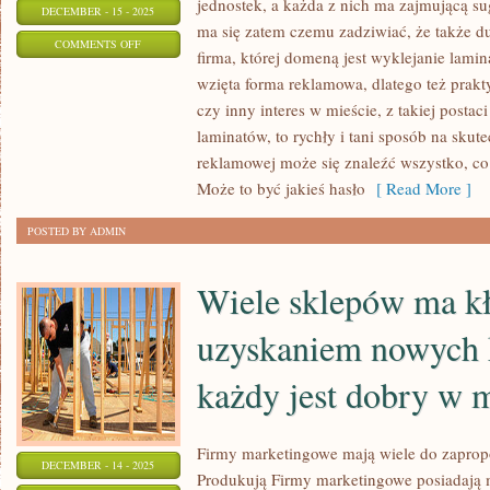
jednostek, a każda z nich ma zajmującą sug
DECEMBER - 15 - 2025
ma się zatem czemu zadziwiać, że także du
ON
COMMENTS OFF
firma, której domeną jest wyklejanie lam
GODZIWA
wzięta forma reklamowa, dlatego też prak
REKLAMA,
czy inny interes w mieście, z takiej posta
MOŻE
laminatów, to rychły i tani sposób na skute
BYĆ
reklamowej może się znaleźć wszystko, co 
NIEZWYKLE
Może to być jakieś hasło
[ Read More ]
KORZYSTNA
POSTED BY ADMIN
Wiele sklepów ma kł
uzyskaniem nowych 
każdy jest dobry w 
Firmy marketingowe mają wiele do zapro
DECEMBER - 14 - 2025
Produkują Firmy marketingowe posiadają