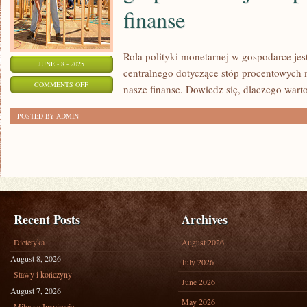
finanse
Rola polityki monetarnej w gospodarce je
JUNE - 8 - 2025
centralnego dotyczące stóp procentowych
ON
COMMENTS OFF
nasze finanse. Dowiedz się, dlaczego warto
ROLA
POSTED BY ADMIN
POLITYKI
MONETARNEJ
W
GOSPODARCE
–
JAK
Recent Posts
Archives
WPŁYWA
NA
Dietetyka
August 2026
NASZE
August 8, 2026
July 2026
FINANSE
Stawy i kończyny
June 2026
August 7, 2026
May 2026
Miłosne Inspiracje